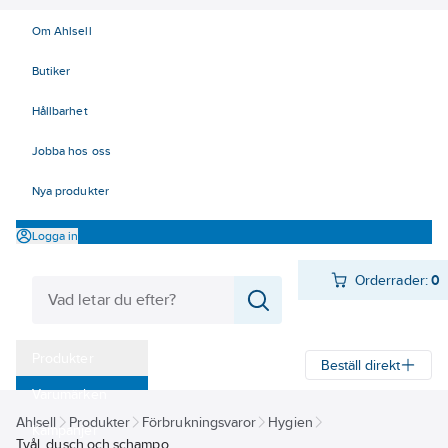
Om Ahlsell
Butiker
Hållbarhet
Jobba hos oss
Nya produkter
Logga in
Orderrader:
0
Produkter
Beställ direkt
Varumärken
Ahlsell
Produkter
Förbrukningsvaror
Hygien
Kampanjer
Tvål, dusch och schampo