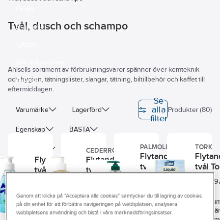
Outlet
Tvål, dusch och schampo
Branscher
Tjänster
Vårt erbjudande
Ahlsells sortiment av förbrukningsvaror spänner över kemteknik
och hygien, tätningslister, slangar, tätning, biltillbehör och kaffet till
Aktuellt
eftermiddagen.
Se
alla
Varumärke
Lagerförd
Produkter (80)
filter
Egenskap
BASTA
PALMOLIVE
TORK
Sunda hus
CEDERROTH
Flytande
Flyta
Flytande
Flytande
tvål
tvål To
Modell/Utförande
tvål Bliw
tvål Ldb
Palmolive
S1
Art.
Art.
Art.
Art. nr.:
471192
83212001
29
706754
nr.:
nr.:
Milk &
Volym/Innehåll
nr.:
Fysisk form
Krämigt mild
Klassisk
Tork
Mild, mjuk
Honey
Genom att klicka på "Acceptera alla cookies" samtycker du till lagring av cookies
flytande tvål
handtvål
Premiu
och behaglig
på din enhet för att förbättra navigeringen på webbplatsen, analysera
som gör
System
Färg
berikad med
tvål S1 ä
webbplatsens användning och bistå i våra marknadsföringsinsatser.
flytande tvål.
händerna
naturliga
oparfym