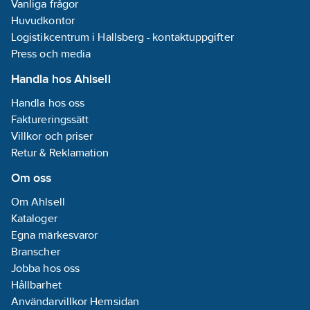
Vanliga frågor
vatten
välmående.
handtvätt bör ta
Torka händerna
Huvudkontor
cirka 30
noggrant
sekunder
Logistikcentrum i Hallsberg - kontaktuppgifter
(torkning ingår
Press och media
inte).
Handla hos Ahlsell
Handla hos oss
Faktureringssätt
Villkor och priser
Retur & Reklamation
Om oss
Om Ahlsell
Kataloger
Egna märkesvaror
Branscher
Jobba hos oss
Hållbarhet
Användarvillkor Hemsidan