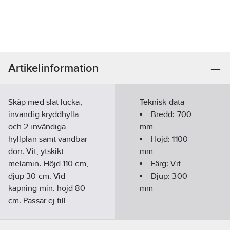
Artikelinformation
Skåp med slät lucka,
Teknisk data
invändig kryddhylla
Bredd:
700
och 2 invändiga
mm
hyllplan samt vändbar
Höjd:
1100
dörr. Vit, ytskikt
mm
melamin. Höjd 110 cm,
Färg:
Vit
djup 30 cm. Vid
Djup:
300
kapning min. höjd 80
mm
cm. Passar ej till
modell 600, 602 och
604.