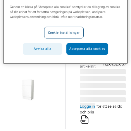
Outlet
Genom att klicka på "Acceptera alla cookies" samtycker du till lagring av cookies
på din enhet för att förbättra navigeringen på webbplatsen, analysera
FRANKE
Branscher
webbplatsens användning och bistå i våra marknadsföringsinsatser.
Fläktskåp,
Tjänster
fullhöjd FFÖ
Cookie-inställningar
339, Franke
Vårt erbjudande
ÖVERSKÅP FFÖ 339
Bli kund
Avvisa alla
Acceptera alla cookies
70CM VIT FRANKE
Aktuellt
Artikelnummer:
9000446
Lev.
112.0192.057
artikelnr:
Logga in
för att se saldo
och pris