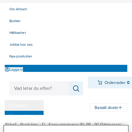
Om Ahlsell
Butiker
Hållbarhet
Jobba hos oss
Nya produkter
Logga in
Orderrader:
0
Produkter
Beställ direkt
Varumärken
Ahlsell
Produkter
El
Konsumentvaror 90-98
90 Fläktsystem
Kampanjer
Fläktskåp