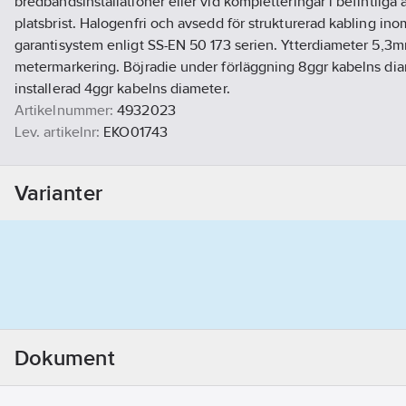
bredbandsinstallationer eller vid kompletteringar i befintlig
platsbrist. Halogenfri och avsedd för strukturerad kabling ino
garantisystem enligt SS-EN 50 173 serien. Ytterdiameter 5,3m
metermarkering. Böjradie under förläggning 8ggr kabelns di
installerad 4ggr kabelns diameter.
Artikelnummer:
4932023
Lev. artikelnr:
EKO01743
Ean artikelnr:
7020160174307
Materialklass
QR2250
Varianter
Dokument