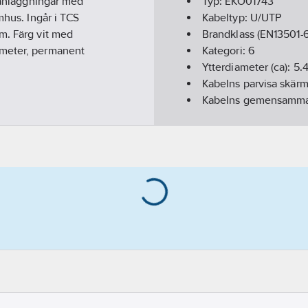
a anläggningar med
Typ:
EKO01743
mhus. Ingår i TCS
Kabeltyp:
U/UTP
m. Färg vit med
Brandklass (EN13501-6
ameter, permanent
Kategori:
6
Ytterdiameter (ca):
5.
Kabelns parvisa skär
Kabelns gemensamma
Färg yttre mantel:
Vit
Röktäthet (EN IEC 610
Armering/Förstärknin
Material armering/ fö
Storlek (AWG):
24
Halogenfri (IEC 60754
Halogenfri (IEC 60754
Halogenfri (IEC 60754
Syrahalt (EN 13501-6):
Kategori ledare:
Klass
Material ledare:
Kopp
Partmärkning:
Färg