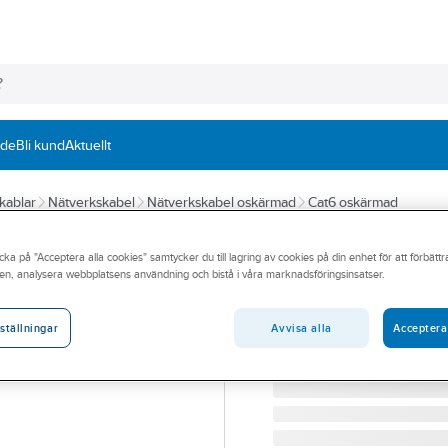
nde
Bli kund
Aktuellt
kablar
Nätverkskabel
Nätverkskabel oskärmad
Cat6 oskärmad
ELKO
cka på "Acceptera alla cookies" samtycker du till lagring av cookies på din enhet för att förbätt
Datakabel TCS 
en, analysera webbplatsens användning och bistå i våra marknadsföringsinsatser.
KABEL U/UTP C6 U/X 30
Artikelnummer:
4932023
Avvisa alla
Acceptera
ställningar
Lev. artikelnr:
EKO01743