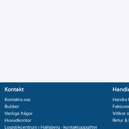
Kontakt
Handla
Kontakta oss
Handla 
Butiker
Fakturer
Vanliga frågor
Villkor 
Huvudkontor
Retur &
Logistikcentrum i Hallsberg - kontaktuppgifter