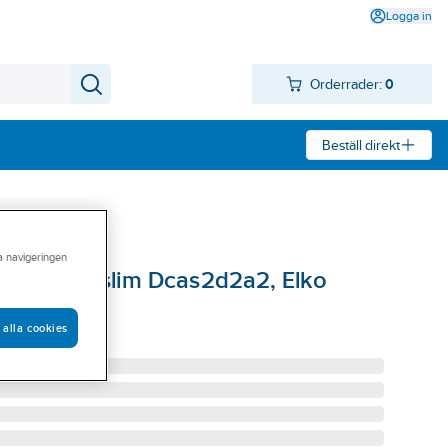
Logga in
Orderrader:
0
Beställ direkt
ra navigeringen
U/UTP C6 slim Dcas2d2a2, Elko
5 EKO01743
 alla cookies