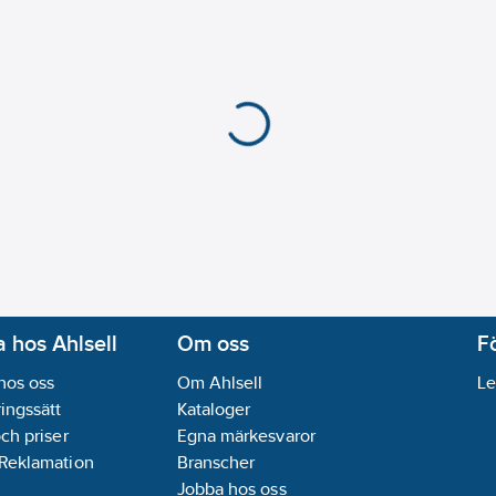
Specifikation kärnisol
Diameter ledare:
0.54
Ledaryta:
Blank
Antal ledare/kärnor:
8
Kabelgeometri:
Rund
Duplex:
Nej
Antal tvinnade kablar
Biledare:
Ja
Lämplig för markförl
NVP-värde:
67
%
Flamskydd (IEC 60332
Brinnande droppar/par
Skärmningselement:
 hos Ahlsell
Om oss
F
Minsta tillåtna böjrad
hos oss
Om Ahlsell
Le
Minsta tillåtna böjradi
ingssätt
Kataloger
Kabeln längsvattentät
och priser
Egna märkesvaror
Kabeln tvärvattentät:
 Reklamation
Branscher
Med slitssnöre:
Ja
Jobba hos oss
Rökutveckling (EN 135