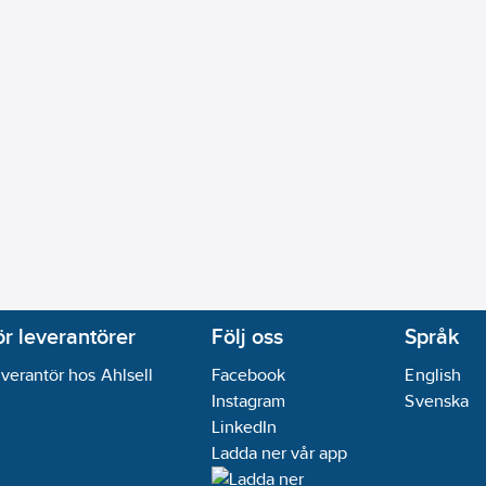
ering:
PE (polyeten)
mm
:
8
äggning:
Nej
-1-2):
Ja
tiklar (EN 13501-6):
d2
Nej
ör leverantörer
Följ oss
Språk
ie, stationär tillämpning/permanent installation:
43
mm
verantör hos Ahlsell
Facebook
English
e, rörlig tillämpning med fri rörelse:
22
mm
Instagram
Svenska
:
Nej
LinkedIn
Nej
Ladda ner vår app
01-6):
s2