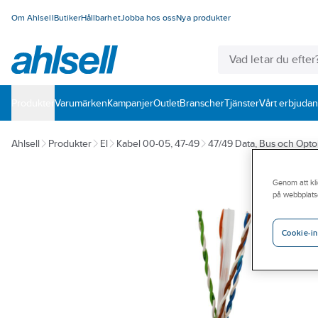
Om Ahlsell
Butiker
Hållbarhet
Jobba hos oss
Nya produkter
Produkter
Varumärken
Kampanjer
Outlet
Branscher
Tjänster
Vårt erbjuda
Ahlsell
Produkter
El
Kabel 00-05, 47-49
47/49 Data, Bus och Opto
Genom att kli
på webbplats
Cookie-in