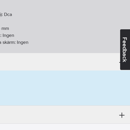
):
Dca
4
mm
m:
Ingen
Feedback
 skärm:
Ingen
34-2):
Ja
g:
Ingen
rstärkning:
Koppar
-1):
Ja
-2):
Ja
-3):
Ja
a1
 1 = Entrådig
ar