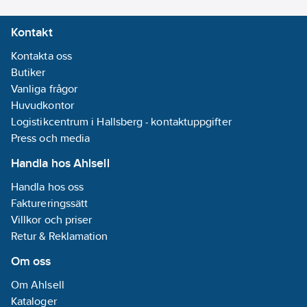
TIA 568-B,
ISO/IEC 11801
specificerad
Klass E, IEC
Kontakt
upp till 100
61156-5, EN
MHz.
50173-1 och
Kontakta oss
Uppfyller
EN 50288-6-
Butiker
brand­krav
1.
enligt CPR
Vanliga frågor
klass
Huvudkontor
Dcas2d2a2.
Logistikcentrum i Hallsberg - kontaktuppgifter
Press och media
Handla hos Ahlsell
Handla hos oss
Faktureringssätt
Villkor och priser
Retur & Reklamation
Om oss
Om Ahlsell
Kataloger