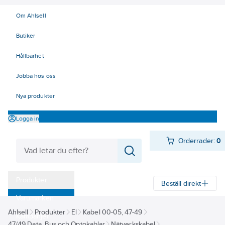
Om Ahlsell
Butiker
Hållbarhet
Jobba hos oss
Nya produkter
Logga in
Orderrader:
0
Produkter
Beställ direkt
Varumärken
Ahlsell
Produkter
El
Kabel 00-05, 47-49
Kampanjer
47/49 Data, Bus och Optokablar
Nätverkskabel