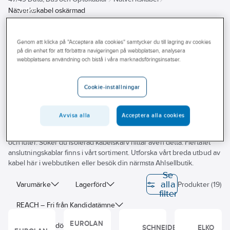
Outlet
Nätverkskabel oskärmad
Branscher
Nätverkskabel oskärmad
Genom att klicka på "Acceptera alla cookies" samtycker du till lagring av cookies
Tjänster
på din enhet för att förbättra navigeringen på webbplatsen, analysera
webbplatsens användning och bistå i våra marknadsföringsinsatser.
Vårt erbjudande
Cat5E oskärmad
Cat6 oskärmad
Cat6A oskärmad
Bli kund
Cookie-inställningar
Vi på Ahlsell hjälper dig hitta kvalitetskabel för tele, data och annan
Aktuellt
kabelinstallation. Oavsett om du jobbar utomhus eller inomhus har vi
Avvisa alla
Acceptera alla cookies
kopplingskabel, styrkabel och kraftkabel. Här finner du kabel för
fuktiga eller explosionsfarliga utrymmen, som tål kemikalier, syror
och luter. Söker du isolerad kabelskarv hittar även detta. Flertalet
anslutningskablar finns i vårt sortiment. Utforska vårt breda utbud av
kabel här i webbutiken eller besök din närmsta Ahlsellbutik.
Se
alla
Varumärke
Lagerförd
Produkter (19)
filter
REACH – Fri från Kandidatämne
EUROLAN
Byggvarubedömningen
SCHNEIDER
ELKO