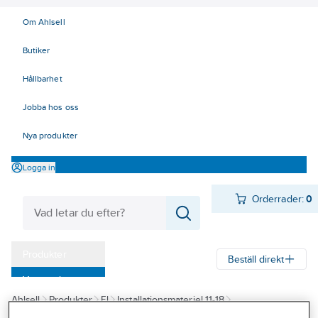
Om Ahlsell
Butiker
Hållbarhet
Jobba hos oss
Nya produkter
Logga in
Orderrader:
0
Produkter
Beställ direkt
Varumärken
Ahlsell
Produkter
El
Installationsmateriel 11-18
Kampanjer
17 Fastighetsautomation / IoT
Wiser by SE
Trådlöstryckknapp