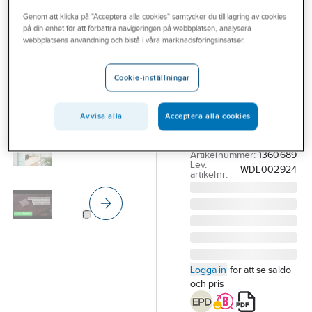
Outlet
Genom att klicka på "Acceptera alla cookies" samtycker du till lagring av cookies
på din enhet för att förbättra navigeringen på webbplatsen, analysera
SCHNEIDER ELECTRIC
Branscher
webbplatsens användning och bistå i våra marknadsföringsinsatser.
Tryckknapp
Tjänster
trådlös Wiser
Cookie-inställningar
Zigbee
Vårt erbjudande
TRÅDLÖS WISER
Bli kund
Avvisa alla
Acceptera alla cookies
TRYCKKN 2-K VIT
Aktuellt
WDE002924
Artikelnummer:
1360689
Lev.
WDE002924
artikelnr:
Logga in
för att se saldo
och pris