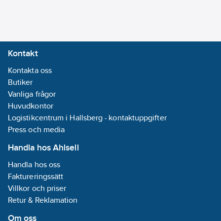
Kompatibel
med Google
Assistant:
Nej
Med stöd för
Kontakt
IFTTT:
Nej
Kontakta oss
Räckvidd:
Butiker
20
m
Vanliga frågor
Huvudkontor
Monteringsmetod:
Logistikcentrum i Hallsberg - kontaktuppgifter
Utanpåliggande
Press och media
montage
Handla hos Ahlsell
Väggsändare:
Handla hos oss
Ja
Faktureringssätt
Villkor och priser
Fönstersändare:
Retur & Reklamation
Nej
Med
Om oss