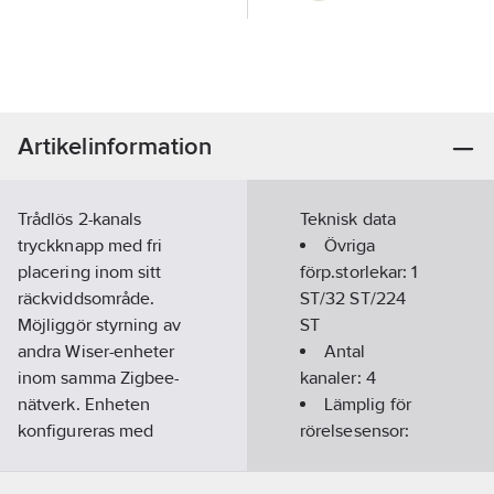
Artikelinformation
Trådlös 2-kanals
Teknisk data
tryckknapp med fri
Övriga
placering inom sitt
förp.storlekar:
1
räckviddsområde.
ST/32 ST/224
Möjliggör styrning av
ST
andra Wiser-enheter
Antal
inom samma Zigbee-
kanaler:
4
nätverk. Enheten
Lämplig för
konfigureras med
rörelsesensor:
Wiser by SE-appen
Nej
eller manuellt direkt
Lämplig för