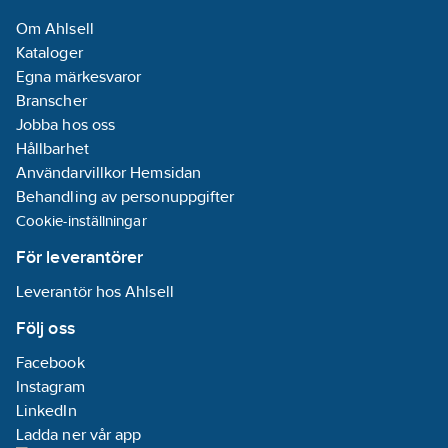
manuell
Om Ahlsell
sändare:
Ja
Kataloger
Med
Egna märkesvaror
fjärrstyrning:
Branscher
Nej
Jobba hos oss
Hållbarhet
Signalöverföring:
Användarvillkor Hemsidan
Radiofrekvens
Behandling av personuppgifter
(RF)
Cookie-inställningar
Material:
Plast
För leverantörer
Leverantör hos Ahlsell
Materialkvalitet:
Termoplast
Följ oss
Halogenfri:
Facebook
Ja
Instagram
Ytskydd:
LinkedIn
Obehandlad
Ladda ner vår app
Typ av yta: