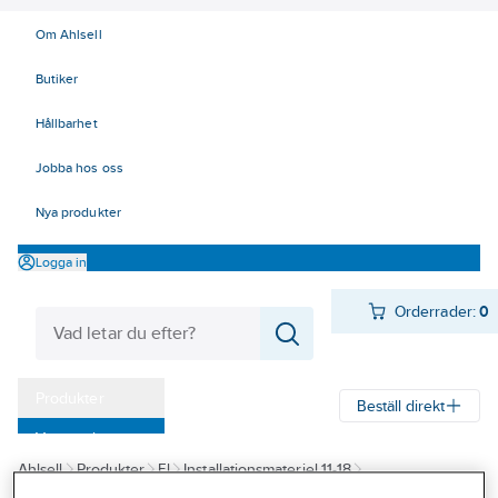
Om Ahlsell
Butiker
Hållbarhet
Jobba hos oss
Nya produkter
Logga in
Orderrader:
0
Produkter
Beställ direkt
Varumärken
Ahlsell
Produkter
El
Installationsmateriel 11-18
Kampanjer
17 Fastighetsautomation / IoT
Wiser by SE
Sensorer Givare