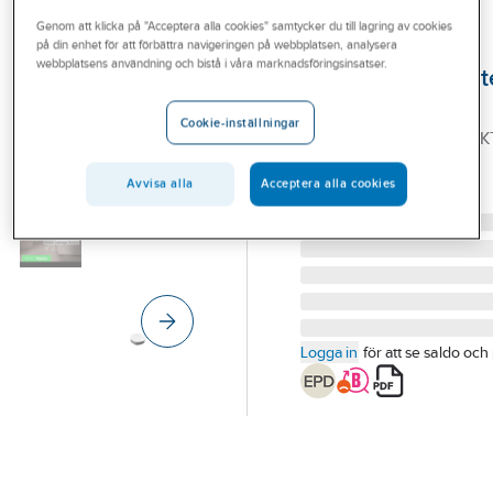
Outlet
Genom att klicka på "Acceptera alla cookies" samtycker du till lagring av cookies
på din enhet för att förbättra navigeringen på webbplatsen, analysera
SCHNEIDER ELECTRIC
Branscher
webbplatsens användning och bistå i våra marknadsföringsinsatser.
Vattenläckagedet
Tjänster
Wiser Zigbee
Cookie-inställningar
VATTENLÄCKAGEDETEK
Vårt erbjudande
WISER CCT592011
Bli kund
Avvisa alla
Acceptera alla cookies
Artikelnummer:
1301085
Lev. artikelnr:
CCT592011
Aktuellt
Logga in
för att se saldo och 