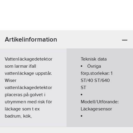
Artikelinformation
Vattenläckagedetektor
Teknisk data
som larmar ifall
Övriga
vattenläckage uppstår.
förp.storlekar:
1
Wiser
ST/40 ST/640
vattenläckagedetektor
ST
placeras på golvet i
utrymmen med risk för
Modell/Utförande:
läckage som t ex
Läckagesensor
badrum, kök,
tvättstuga och källare.
Monteringsmetod:
Detektorn är
Utanpåliggande