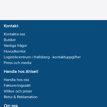
Materialklass
QH8810
via DCF77:
Nej
Bussystem
EIB/KNX:
Nej
Bussystem
Kontakt
KNX-RF
Kontakta oss
(Radiofrekvens):
Butiker
Nej
Vanliga frågor
Bussystem
Huvudkontor
LON:
Nej
Logistikcentrum i Hallsberg - kontaktuppgifter
Bussystem
Press och media
Powernet:
Nej
Bussystem
Handla hos Ahlsell
Radiofrekvens:
Handla hos oss
Ja
Faktureringssätt
Bussystem
Villkor och priser
övriga:
Zigbee
Retur & Reklamation
Kapslingsklass
Om oss