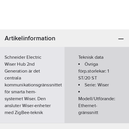
Artikelinformation
Schneider Electric
Teknisk data
Wiser Hub 2nd
Övriga
Generation är det
förp.storlekar:
1
centrala
ST/20 ST
kommunikationsgränssnittet
Serie:
Wiser
för smarta hem-
systemet Wiser. Den
Modell/Utförande:
ansluter Wiser-enheter
Ethernet-
med ZigBee-teknik
gränssnitt
vilket säkerställer
snabb och pålitlig
Dubbelriktad