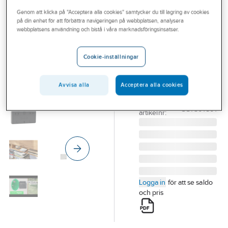
Outlet
Genom att klicka på "Acceptera alla cookies" samtycker du till lagring av cookies
på din enhet för att förbättra navigeringen på webbplatsen, analysera
SCHNEIDER ELECTRIC
Branscher
webbplatsens användning och bistå i våra marknadsföringsinsatser.
Gateway Wiser
Tjänster
HUB Gen II
Cookie-inställningar
HUB 2ND
Vårt erbjudande
GENERATION WISER
Bli kund
Avvisa alla
Acceptera alla cookies
CCT501801
Artikelnummer:
1790043
Aktuellt
Lev.
CCT501801
artikelnr:
Logga in
för att se saldo
och pris