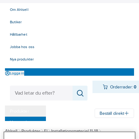
Om Ahlsell
Butiker
Hållbarhet
Jobba hos oss
Nya produkter
Logga in
Orderrader:
0
Produkter
Beställ direkt
Varumärken
Ahlsell
Produkter
El
Installationsmateriel 11-18
Kampanjer
17 Fastighetsautomation / IoT
Wiser by SE
Gateway