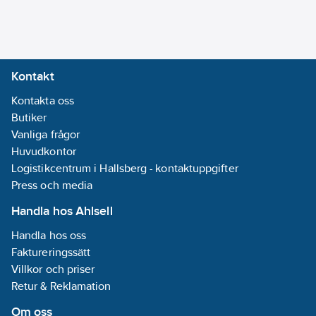
Temperaturavkännare
Monteringsmetod:
Utanpåliggande
Kontakt
montage
Kontakta oss
Butiker
Bussanslutning
Vanliga frågor
ingår:
Nej
Huvudkontor
Logistikcentrum i Hallsberg - kontaktuppgifter
Tidsynkronisering
Press och media
via DCF77:
Nej
Akustisk
Handla hos Ahlsell
signal:
Nej
Handla hos oss
RAL-nummer
Faktureringssätt
(liknande):
Villkor och priser
7035
Retur & Reklamation
Analog
ingång:
Nej
Om oss