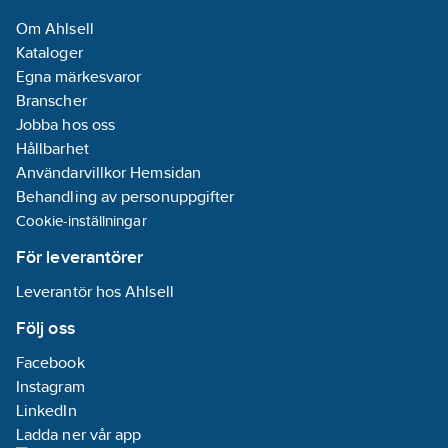
Om Ahlsell
Väderstation:
Kataloger
Nej
Egna märkesvaror
Branscher
Kapslingsklass
Jobba hos oss
(IP):
IP65
Hållbarhet
REACH
Användarvillkor Hemsidan
Datum:
2025-
Behandling av personuppgifter
07-18
Cookie-inställningar
REACH -
Innehåller
För leverantörer
kandidatämnen:
Leverantör hos Ahlsell
Bly | Melamine |
diphenyl(2,4,6-
Följ oss
trimethylbenzoyl)phosph
Facebook
oxide
Instagram
Bussystem
LinkedIn
KNX Secure-RF
Ladda ner vår app
(Radiofrekvens):