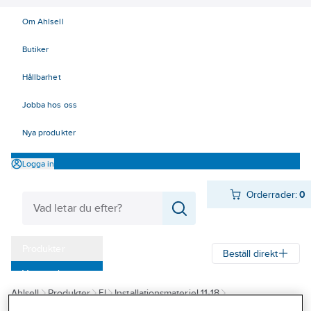
Om Ahlsell
Butiker
Hållbarhet
Jobba hos oss
Nya produkter
Logga in
Orderrader:
0
Produkter
Beställ direkt
Varumärken
Ahlsell
Produkter
El
Installationsmateriel 11-18
Kampanjer
17 Fastighetsautomation / IoT
KNX
Väderstation