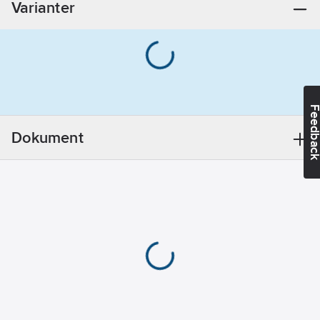
Varianter
Nej
Med
värmare:
Nej
Bussystem
Radiofrekvens:
Nej
Feedba
Bussystem
LON:
Nej
Dokument
Bussystem
Powernet:
Nej
Bussystem
övriga:
Ingen
Färg:
Grå
Dubbelriktad
radiofrekvens:
Nej
Modell/Utförande: