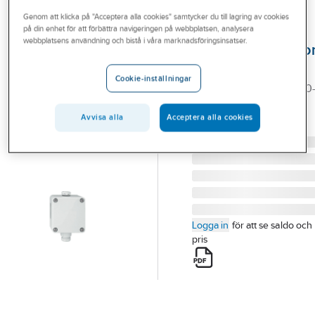
Outlet
Genom att klicka på "Acceptera alla cookies" samtycker du till lagring av cookies
på din enhet för att förbättra navigeringen på webbplatsen, analysera
SCHNEIDER ELECTRIC
Branscher
webbplatsens användning och bistå i våra marknadsföringsinsatser.
Temperatursenso
Tjänster
KNX, Schneider
Cookie-inställningar
TEMPERATURSENSOR 0
Vårt erbjudande
10V KNX
Aktuellt
Avvisa alla
Acceptera alla cookies
Artikelnummer:
1759917
Lev. artikelnr:
MTN663596
Logga in
för att se saldo och
pris