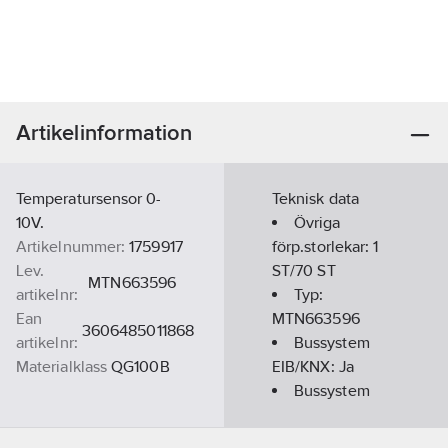
Artikelinformation
Temperatursensor 0-
Teknisk data
10V.
Övriga
Artikelnummer:
1759917
förp.storlekar:
1
Lev.
ST/70 ST
MTN663596
artikelnr:
Typ:
Ean
MTN663596
3606485011868
artikelnr:
Bussystem
Materialklass
QG100B
EIB/KNX:
Ja
Bussystem
KNX-RF
(Radiofrekvens):