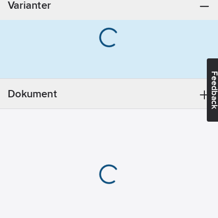
Varianter
Nej
Med
värmare:
Nej
Bussystem
Radiofrekvens:
Nej
Feedba
Bussystem
LON:
Nej
Dokument
Bussystem
Powernet:
Nej
Bussystem
övriga:
Ingen
Färg:
Grå
Monteringsmetod:
Utanpåliggande
montage
Bussanslutning