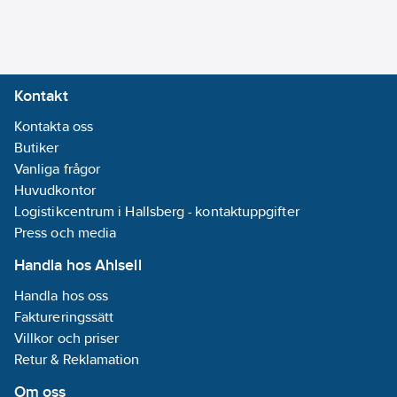
ingår:
Nej
Tidsynkronisering
via DCF77:
Nej
Kontakt
Akustisk
Kontakta oss
signal:
Nej
Butiker
RAL-nummer
Vanliga frågor
(liknande):
Huvudkontor
7035
Logistikcentrum i Hallsberg - kontaktuppgifter
Analog
Press och media
ingång:
Nej
Handla hos Ahlsell
Väderstation:
Handla hos oss
Nej
Faktureringssätt
Villkor och priser
Kapslingsklass
Retur & Reklamation
(IP):
IP65
Om oss