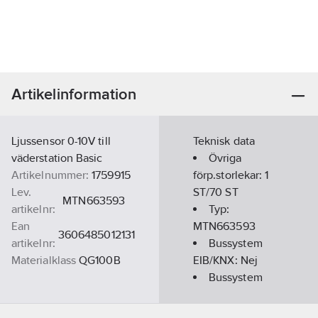
Artikelinformation
Ljussensor 0-10V till
Teknisk data
väderstation Basic
Övriga
Artikelnummer:
1759915
förp.storlekar:
1
Lev.
ST/70 ST
MTN663593
artikelnr:
Typ:
Ean
MTN663593
3606485012131
artikelnr:
Bussystem
Materialklass
QG100B
EIB/KNX:
Nej
Bussystem
KNX-RF
(Radiofrekvens):