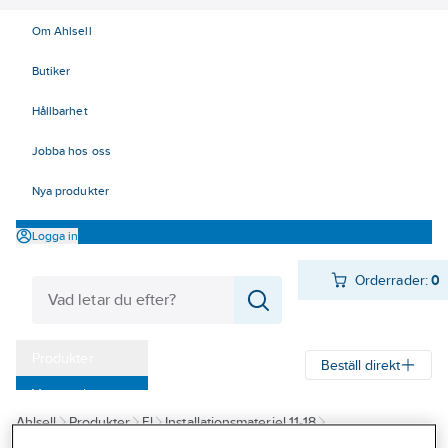
Om Ahlsell
Butiker
Hållbarhet
Jobba hos oss
Nya produkter
Logga in
Orderrader:
0
Produkter
Beställ direkt
Varumärken
Ahlsell
Produkter
El
Installationsmateriel 11-18
Kampanjer
17 Fastighetsautomation / IoT
KNX
Väderstation