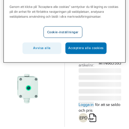
Outlet
Genom att klicka på "Acceptera alla cookies" samtycker du till lagring av cookies
på din enhet för att förbättra navigeringen på webbplatsen, analysera
SCHNEIDER ELECTRIC
Branscher
webbplatsens användning och bistå i våra marknadsföringsinsatser.
Ljussensor
Tjänster
KNX,
Cookie-inställningar
Schneider
Vårt erbjudande
LJUSSENSOR 0-10V
Bli kund
Avvisa alla
Acceptera alla cookies
LGR KNX
Aktuellt
Artikelnummer:
1759915
Lev.
MTN663593
artikelnr:
Logga in
för att se saldo
och pris