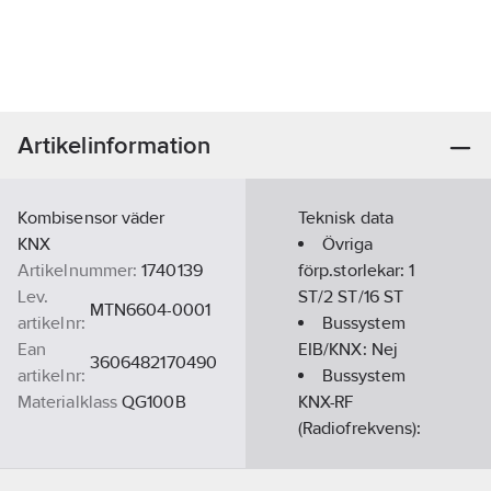
Artikelinformation
Kombisensor väder
Teknisk data
KNX
Övriga
Artikelnummer:
1740139
förp.storlekar:
1
Lev.
ST/2 ST/16 ST
MTN6604-0001
artikelnr:
Bussystem
Ean
EIB/KNX:
Nej
3606482170490
artikelnr:
Bussystem
Materialklass
QG100B
KNX-RF
(Radiofrekvens):
Nej
Med