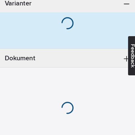
Varianter
värmare:
Ja
Bussystem
Radiofrekvens:
Nej
Bussystem
LON:
Nej
Feedba
Bussystem
Powernet:
Nej
Dokument
Bussystem
övriga:
Övrigt
Färg:
Svart
Dubbelriktad
radiofrekvens:
Nej
Modell/Utförande:
Övrigt