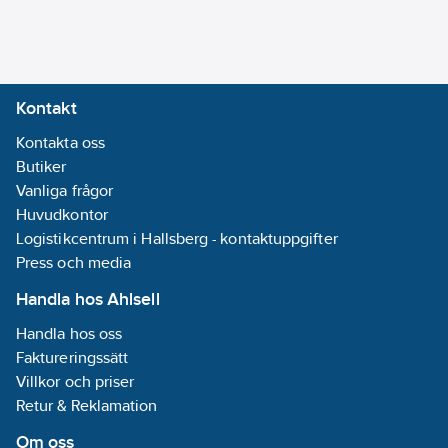
Monteringsmetod:
Övrigt
Bussanslutning
Kontakt
ingår:
Nej
Kontakta oss
Butiker
Tidsynkronisering
Vanliga frågor
via DCF77:
Nej
Huvudkontor
Akustisk
Logistikcentrum i Hallsberg - kontaktuppgifter
signal:
Nej
Press och media
RAL-nummer
(liknande):
Handla hos Ahlsell
9005
Handla hos oss
Analog
Faktureringssätt
ingång:
Nej
Villkor och priser
Retur & Reklamation
Väderstation:
Nej
Om oss