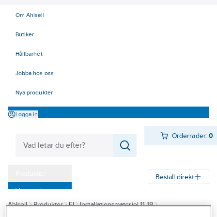
Om Ahlsell
Butiker
Hållbarhet
Jobba hos oss
Nya produkter
Logga in
Orderrader:
0
Produkter
Beställ direkt
Varumärken
Ahlsell
Produkter
El
Installationsmateriel 11-18
Kampanjer
17 Fastighetsautomation / IoT
KNX
Väderstation