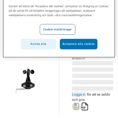
Outlet
Genom att klicka på "Acceptera alla cookies" samtycker du till lagring av cookies
på din enhet för att förbättra navigeringen på webbplatsen, analysera
SCHNEIDER ELECTRIC
Branscher
webbplatsens användning och bistå i våra marknadsföringsinsatser.
Kombisensor
Tjänster
väder KNX
Cookie-inställningar
KOMBISENSOR-
Vårt erbjudande
VÄDER KNX
Bli kund
Avvisa alla
Acceptera alla cookies
MTN6604-0001
Artikelnummer:
1740139
Aktuellt
Lev.
MTN6604-0001
artikelnr:
Logga in
för att se saldo
och pris