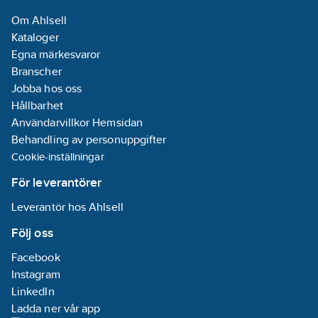
Om Ahlsell
Kapslingsklass
Kataloger
(IP):
IP65
Egna märkesvaror
Antal
Branscher
ingångar
Jobba hos oss
digitala:
0
Hållbarhet
Användarvillkor Hemsidan
Behandling av personuppgifter
Cookie-inställningar
För leverantörer
Leverantör hos Ahlsell
Följ oss
Facebook
Instagram
LinkedIn
Ladda ner vår app