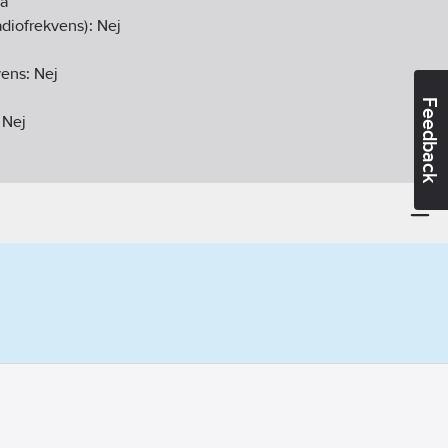
Ja
diofrekvens):
Nej
vens:
Nej
Feedback
:
Nej
ekvens:
Nej
ltipelsensor
anpåliggande montage
:
Ja
a DCF77:
Nej
44
02-04
ikt:
Nej