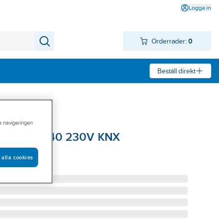
Logga in
Orderrader:
0
Beställ direkt
ra navigeringen
eteodata 140 230V KNX
S KNX 230V
 alla cookies