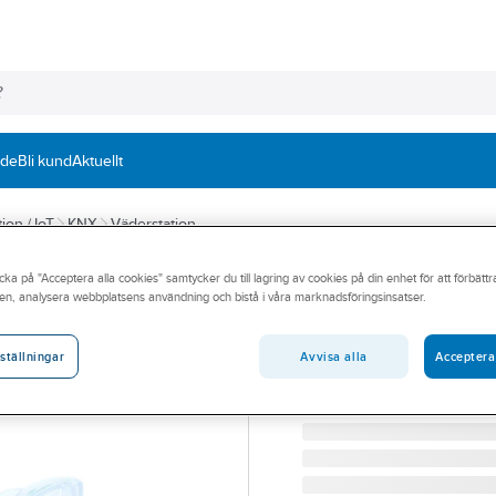
nde
Bli kund
Aktuellt
ion / IoT
KNX
Väderstation
cka på "Acceptera alla cookies" samtycker du till lagring av cookies på din enhet för att förbätt
THEBEN
en, analysera webbplatsens användning och bistå i våra marknadsföringsinsatser.
Väderstation M
VÄDST METEODATA 140
Avvisa alla
Acceptera
ställningar
Artikelnummer:
1739276
Lev. artikelnr:
1409207