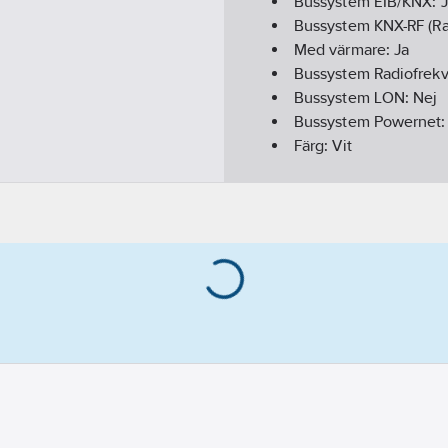
Bussystem EIB/KNX:
Bussystem KNX-RF (Ra
Med värmare:
Ja
Bussystem Radiofrek
Bussystem LON:
Nej
Bussystem Powernet
Färg:
Vit
Dubbelriktad radiofr
Modell/Utförande:
Mu
Monteringsmetod:
Ut
Bussanslutning ingår
Tidsynkronisering vi
Akustisk signal:
Nej
Analog ingång:
Nej
Väderstation:
Ja
Kapslingsklass (IP):
IP
REACH Datum:
2022-
REACH Informationspl