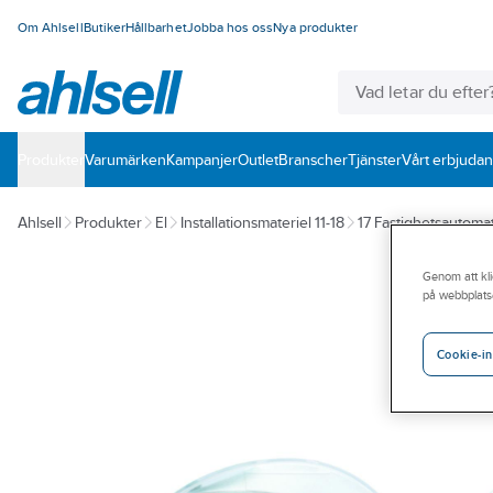
Om Ahlsell
Butiker
Hållbarhet
Jobba hos oss
Nya produkter
Produkter
Varumärken
Kampanjer
Outlet
Branscher
Tjänster
Vårt erbjuda
Ahlsell
Produkter
El
Installationsmateriel 11-18
17 Fastighetsautomat
Genom att kli
på webbplats
Cookie-in