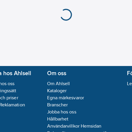
 hos Ahlsell
Om oss
F
hos oss
Om Ahlsell
Le
ingssätt
Kataloger
och priser
Egna märkesvaror
 Reklamation
Branscher
Jobba hos oss
Hållbarhet
Användarvillkor Hemsidan