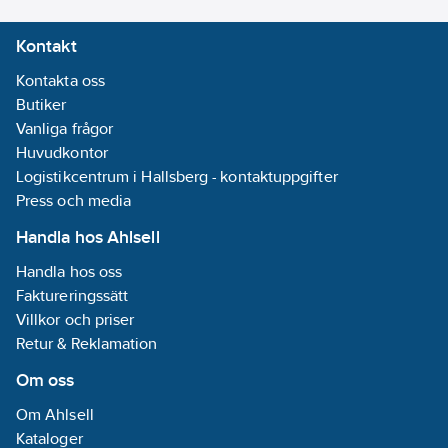
Kontakt
Bussanslutning
ingår:
Ja
Kontakta oss
Butiker
Tidsynkronisering
Vanliga frågor
via DCF77:
Nej
Huvudkontor
Akustisk
Logistikcentrum i Hallsberg - kontaktuppgifter
signal:
Nej
Press och media
Analog
Handla hos Ahlsell
ingång:
Nej
Handla hos oss
Väderstation:
Faktureringssätt
Ja
Villkor och priser
Retur & Reklamation
Kapslingsklass
Om oss
(IP):
IP44
REACH
Om Ahlsell
Datum:
2022-
Kataloger