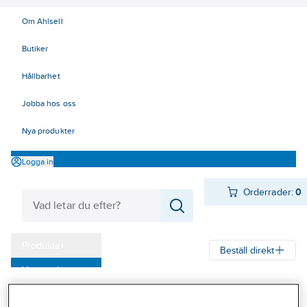
Om Ahlsell
Butiker
Hållbarhet
Jobba hos oss
Nya produkter
Logga in
Orderrader:
0
Produkter
Beställ direkt
Varumärken
Ahlsell
Produkter
El
Installationsmateriel 11-18
Kampanjer
17 Fastighetsautomation / IoT
KNX
Väderstation