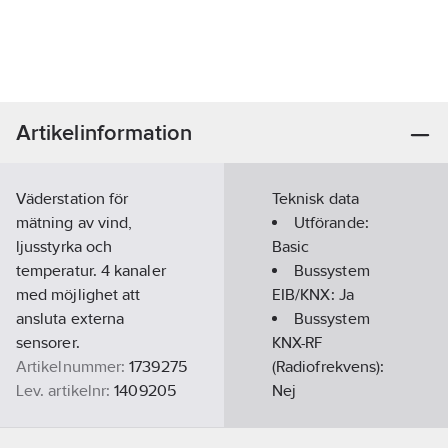
Artikelinformation
Väderstation för
Teknisk data
mätning av vind,
Utförande:
ljusstyrka och
Basic
temperatur. 4 kanaler
Bussystem
med möjlighet att
EIB/KNX:
Ja
ansluta externa
Bussystem
sensorer.
KNX-RF
Artikelnummer:
1739275
(Radiofrekvens):
Lev. artikelnr:
1409205
Nej
Ean
Med
4003468140000
artikelnr:
värmare:
Ja