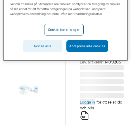
Genom att klicka på "Acceptera alla cookies" samtycker du till lagring av cookies
Outlet
på din enhet för att förbättra navigeringen på webbplatsen, analysera
THEBEN
webbplatsens användning och bistå i våra marknadsföringsinsatser.
Branscher
Väderstation
Tjänster
Meteodata 140
Cookie-inställningar
KNX
Vårt erbjudande
VÄDST METEODATA
Avvisa alla
Acceptera alla cookies
Aktuellt
140 BASIC KNX
Artikelnummer:
1739275
Lev. artikelnr:
1409205
Logga in
för att se saldo
och pris