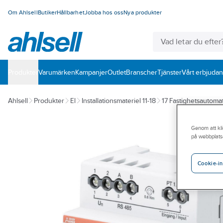
Om Ahlsell
Butiker
Hållbarhet
Jobba hos oss
Nya produkter
Produkter
Varumärken
Kampanjer
Outlet
Branscher
Tjänster
Vårt erbjuda
Ahlsell
Produkter
El
Installationsmateriel 11-18
17 Fastighetsautomat
Genom att kli
på webbplats
Cookie-in