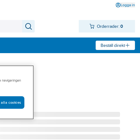
Logga in
Orderrader:
0
Beställ direkt
ra navigeringen
, ABB
 WZ/S1.3.1.2
 alla cookies
0011