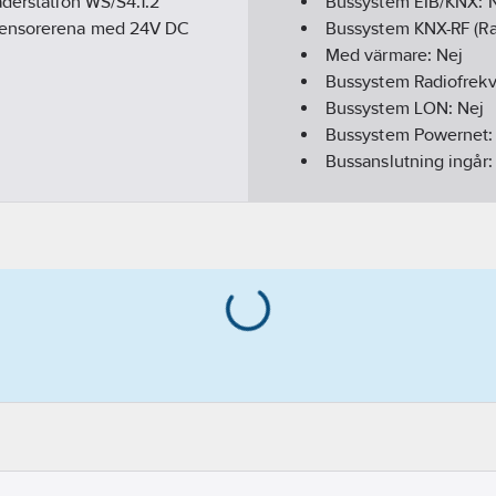
äderstation WS/S4.1.2
Bussystem EIB/KNX:
 sensorerena med 24V DC
Bussystem KNX-RF (Ra
Med värmare:
Nej
Bussystem Radiofrek
Bussystem LON:
Nej
Bussystem Powernet
Bussanslutning ingår
Tidsynkronisering vi
Akustisk signal:
Nej
Analog ingång:
Nej
Väderstation:
Nej
REACH Datum:
2021-
REACH Informationspl