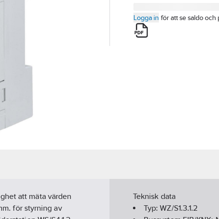
Logga in
för att se saldo och 
ghet att mäta värden
Teknisk data
mm. för styrning av
Typ:
WZ/S1.3.1.2