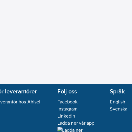
ör leverantörer
Följ oss
Språk
verantör hos Ahlsell
Facebook
English
Instagram
Svenska
LinkedIn
Ladda ner vår app