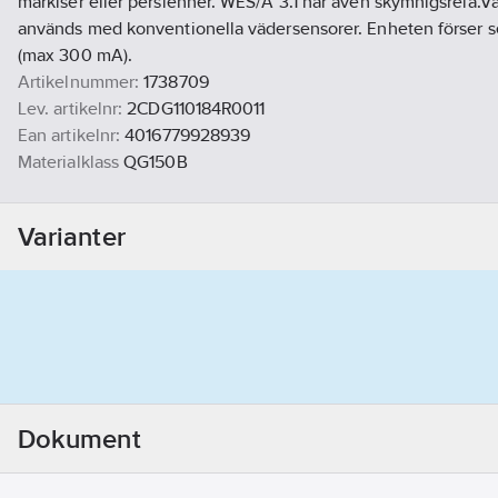
markiser eller persienner. WES/A 3.1 har även skymnigsrelä.V
används med konventionella vädersensorer. Enheten förser
(max 300 mA).
Artikelnummer:
1738709
Lev. artikelnr:
2CDG110184R0011
Ean artikelnr:
4016779928939
Materialklass
QG150B
Varianter
Dokument