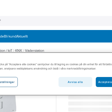
nde
Bli kund
Aktuellt
ion / IoT
KNX
Väderstation
ABB
cka på "Acceptera alla cookies" samtycker du till lagring av cookies på din enhet för att förbätt
Väderenhet KNX
en, analysera webbplatsens användning och bistå i våra marknadsföringsinsatser.
WZ/S1.3.1.2 VÄDERENHET
Artikelnummer:
1738709
Avvisa alla
Acceptera
ställningar
Lev. artikelnr:
2CDG110184R