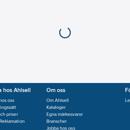
 hos Ahlsell
Om oss
F
hos oss
Om Ahlsell
Le
ingssätt
Kataloger
och priser
Egna märkesvaror
 Reklamation
Branscher
Jobba hos oss