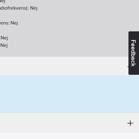
Nej
diofrekvens):
Nej
vens:
Nej
:
Nej
Feedback
:
Nej
a DCF77:
Nej
04-30
ikt:
Nej