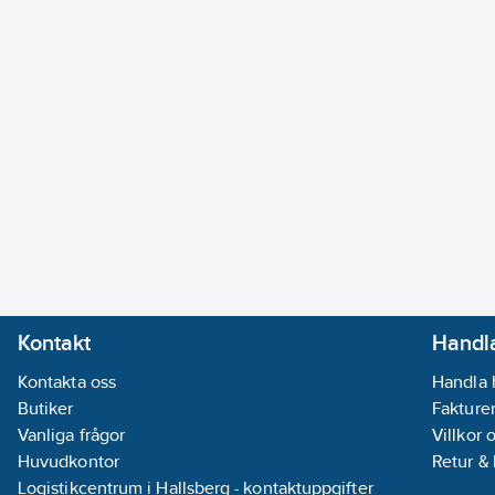
Kontakt
Handla
Kontakta oss
Handla 
Butiker
Fakturer
Vanliga frågor
Villkor 
Huvudkontor
Retur &
Logistikcentrum i Hallsberg - kontaktuppgifter