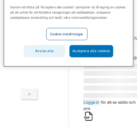
Outlet
Genom att klicka på "Acceptera alla cookies" samtycker du till lagring av cookies
på din enhet för att förbättra navigeringen på webbplatsen, analysera
ABB BUSCH-PRION
Branscher
webbplatsens användning och bistå i våra marknadsföringsinsatser.
Tryckknapp
Tjänster
Busch-priOn
Cookie-inställningar
TRYCKKNAPP 2KN PRIO
Vårt erbjudande
PLAST VIT 6310-0-0109
Bli kund
Avvisa alla
Acceptera alla cookies
Artikelnummer:
1750541
Lev.
2CKA006310A010
artikelnr:
Aktuellt
Logga in
för att se saldo och
pris