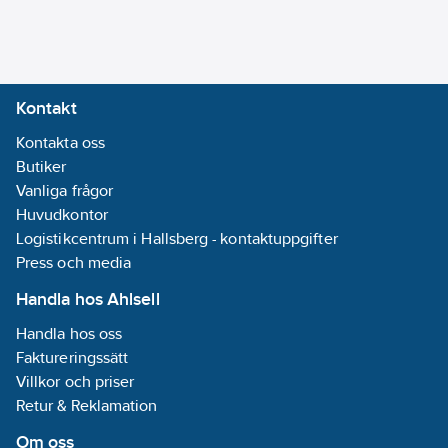
Bussystem
LON:
Nej
Bussystem
Powernet:
Ja
Kontakt
Bussystem
Kontakta oss
Radiofrekvens:
Butiker
Nej
Vanliga frågor
RAL-nummer
Huvudkontor
(liknande):
9016
Logistikcentrum i Hallsberg - kontaktuppgifter
Med LED-
Press och media
indikering:
Ja
Med
Handla hos Ahlsell
stöldskydd/isärtagningss
Handla hos oss
Ja
Faktureringssätt
Med yta för
Villkor och priser
etikett/märkning:
Retur & Reklamation
Ja
Om oss