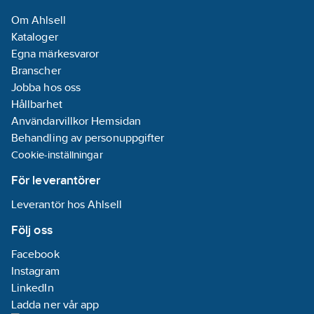
Monteringsmetod:
Om Ahlsell
Infällt montage
Kataloger
Egna märkesvaror
Kapslingsklass
Branscher
(IP):
IP21
Jobba hos oss
Transparent:
Hållbarhet
Nej
Användarvillkor Hemsidan
Typ av yta:
Behandling av personuppgifter
Blank
Cookie-inställningar
Ytskydd:
Obehandlad
För leverantörer
REACH
Leverantör hos Ahlsell
Datum:
2021-
04-30
Följ oss
REACH
Facebook
Informationsplikt:
Instagram
Nej
LinkedIn
Ladda ner vår app