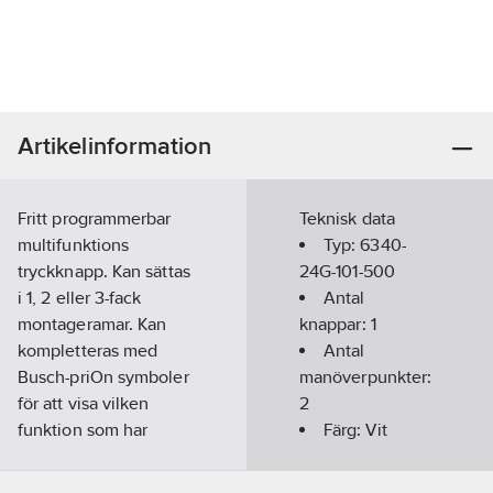
Artikelinformation
Fritt programmerbar
Teknisk data
multifunktions
Typ:
6340-
tryckknapp. Kan sättas
24G-101-500
i 1, 2 eller 3-fack
Antal
montageramar. Kan
knappar:
1
kompletteras med
Antal
Busch-priOn symboler
manöverpunkter:
för att visa vilken
2
funktion som har
Färg:
Vit
programmerats.
Med infraröd
Artikelnummer:
1750541
sensor:
Nej