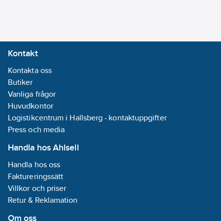
Bussystem
KNX-RF
(Radiofrekvens):
Nej
Kontakt
Bussystem
Kontakta oss
övriga:
Ingen
Butiker
Bussystem
Vanliga frågor
LON:
Nej
Huvudkontor
Bussystem
Logistikcentrum i Hallsberg - kontaktuppgifter
Powernet:
Nej
Press och media
Bussystem
Radiofrekvens:
Handla hos Ahlsell
Nej
Handla hos oss
Med LED-
Faktureringssätt
indikering:
Nej
Villkor och priser
Med
Retur & Reklamation
stöldskydd/isärtagningss
Ja
Om oss