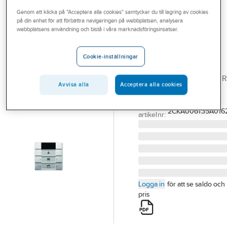
Outlet
Genom att klicka på "Acceptera alla cookies" samtycker du till lagring av cookies
på din enhet för att förbättra navigeringen på webbplatsen, analysera
ABB
Branscher
webbplatsens användning och bistå i våra marknadsföringsinsatser.
Tryckknapp 1-4
Tjänster
polig IR
Cookie-inställningar
Impressivo
Vårt erbjudande
TRYCKKNAPP 6KN MF+IR
Bli kund
Avvisa alla
Acceptera alla cookies
IMP STÅL 6135-0-0162
Aktuellt
Artikelnummer:
1750395
Lev.
2CKA006135A016
artikelnr:
Logga in
för att se saldo och
pris