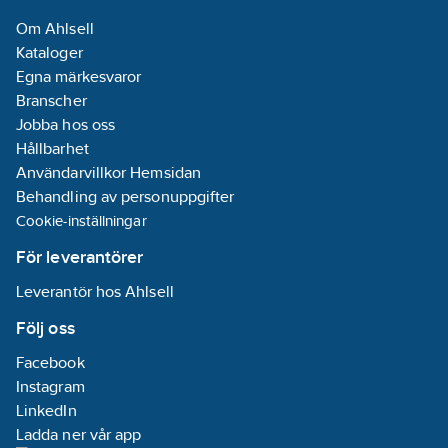
Med yta för
Om Ahlsell
etikett/märkning:
Kataloger
Nej
Egna märkesvaror
Branscher
Monteringsmetod:
Jobba hos oss
Infällt montage
Hållbarhet
Användarvillkor Hemsidan
Kapslingsklass
Behandling av personuppgifter
(IP):
IP20
Cookie-inställningar
Transparent:
Nej
För leverantörer
Typ av yta:
Leverantör hos Ahlsell
Matt
Ytskydd:
Följ oss
Lackerad
Facebook
Enhetens
Instagram
bredd:
63
mm
LinkedIn
Enhetens
Ladda ner vår app
höjd:
63
mm