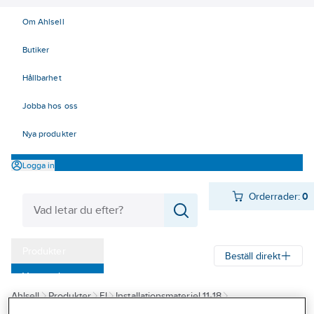
Om Ahlsell
Butiker
Hållbarhet
Jobba hos oss
Nya produkter
Logga in
Orderrader:
0
Produkter
Beställ direkt
Varumärken
Ahlsell
Produkter
El
Installationsmateriel 11-18
Kampanjer
17 Fastighetsautomation / IoT
KNX
Tryckknappar