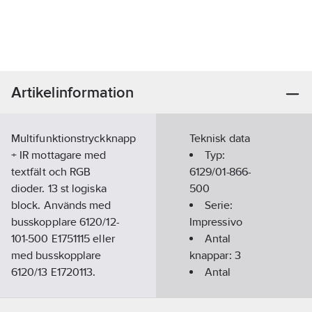
Artikelinformation
Multifunktionstryckknapp
Teknisk data
+ IR mottagare med
Typ:
textfält och RGB
6129/01-866-
dioder. 13 st logiska
500
block. Används med
Serie:
busskopplare 6120/12-
Impressivo
101-500 E1751115 eller
Antal
med busskopplare
knappar:
3
6120/13 E1720113.
Antal
Ramar väljs separat i
manöverpunkter:
lista 18. ABB Busch-
6