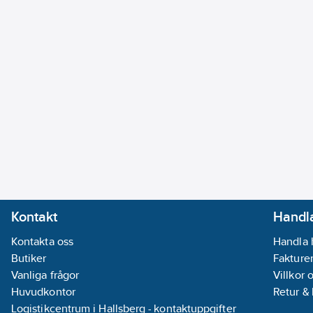
Kontakt
Handla
Kontakta oss
Handla 
Butiker
Fakturer
Vanliga frågor
Villkor 
Huvudkontor
Retur &
Logistikcentrum i Hallsberg - kontaktuppgifter