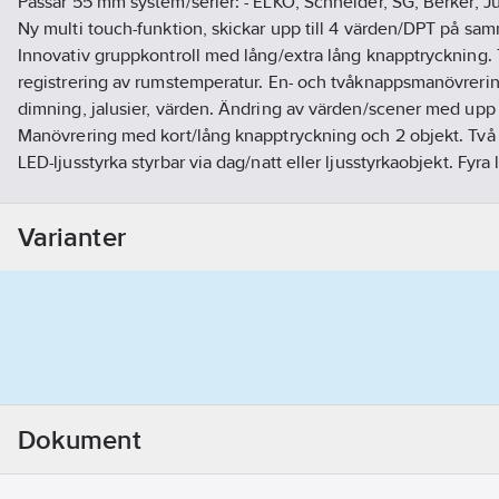
Passar 55 mm system/serier: - ELKO, Schneider, SG, Berker, J
Ny multi touch-funktion, skickar upp till 4 värden/DPT på samm
Innovativ gruppkontroll med lång/extra lång knapptryckning.
registrering av rumstemperatur. En- och tvåknappsmanövreri
dimning, jalusier, värden. Ändring av värden/scener med upp t
Manövrering med kort/lång knapptryckning och 2 objekt. Två
LED-ljusstyrka styrbar via dag/natt eller ljusstyrkaobjekt. Fyra
busskopplingsenhet. 3 års garanti.
Artikelnummer:
1740855
Varianter
Lev. artikelnr:
BE-TAL55T1.01
Ean artikelnr:
4251916110789
Materialklass
QG2800
Dokument