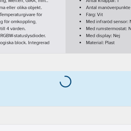
ung, Merten, GIRA, mm..
Antal knappar:
1
a eller olika objekt.
Antal manöverpunkte
 Temperaturgivare för
Färg:
Vit
ng för omkoppling,
Med infraröd sensor:
ill 4 värden.
Med rumstermostat:
N
 RGBW-statuslysdioder.
Med display:
Nej
 logiska block. Integrerad
Material:
Plast
Materialkvalitet:
Term
Bussanslutning ingår
Bussystem EIB/KNX:
Bussystem KNX-RF (Ra
Bussystem övriga:
In
Bussystem LON:
Nej
Bussystem Powernet
Bussystem Radiofrek
RAL-nummer (liknand
Dubbelriktad radiofr
Med LED-indikering:
Effektförbrukning:
0.