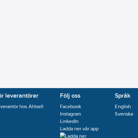
agningsskydd:
Nej
ärkning:
Nej
fällt montage
20
 installationsdosa:
35
mm
09-19
ikt:
Nej
ör leverantörer
Följ oss
Språk
verantör hos Ahlsell
Facebook
English
Instagram
Svenska
LinkedIn
Ladda ner vår app