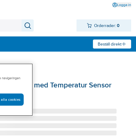
Logga in
Orderrader:
0
Beställ direkt
ra navigeringen
55 Neutral med Temperatur Sensor
S VIT
 alla cookies
1