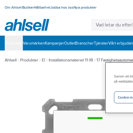
Om Ahlsell
Butiker
Hållbarhet
Jobba hos oss
Nya produkter
Produkter
Varumärken
Kampanjer
Outlet
Branscher
Tjänster
Vårt erbjuda
Ahlsell
Produkter
El
Installationsmateriel 11-18
17 Fastighetsautomat
Genom att kli
på webbplats
Cookie-in