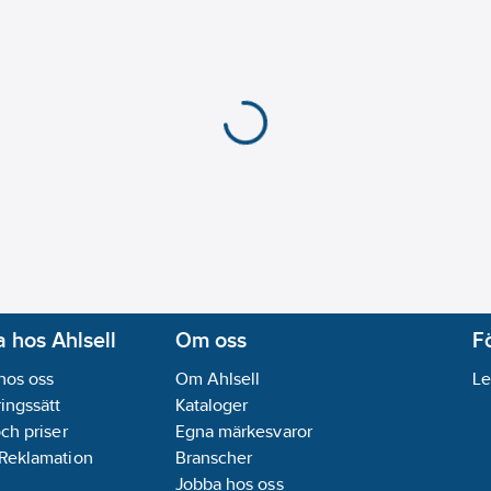
Med stöldskydd/isärt
Med yta för etikett/m
Monteringsmetod:
In
Kapslingsklass (IP):
IP
Transparent:
Nej
Typ av yta:
Blank
Minsta djup på infälld
REACH Datum:
2023-
REACH Informationspl
 hos Ahlsell
Om oss
F
hos oss
Om Ahlsell
Le
ingssätt
Kataloger
och priser
Egna märkesvaror
 Reklamation
Branscher
Jobba hos oss