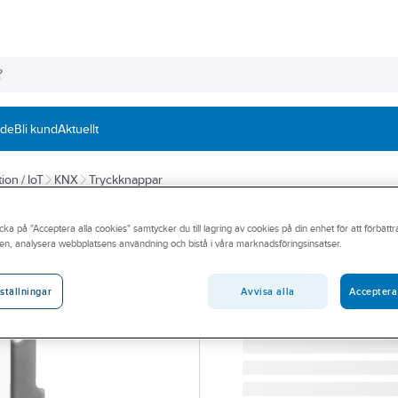
nde
Bli kund
Aktuellt
ion / IoT
KNX
Tryckknappar
MDT
cka på "Acceptera alla cookies" samtycker du till lagring av cookies på din enhet för att förbätt
Tryckknapp Lite
en, analysera webbplatsens användning och bistå i våra marknadsföringsinsatser.
TRYCKKNAPP LITE55 1K T
Artikelnummer:
1740855
Avvisa alla
Acceptera
ställningar
Lev. artikelnr:
BE-TAL55T1.0