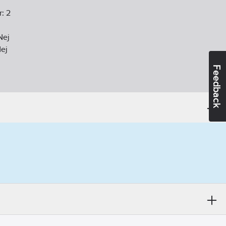
r:
2
Nej
ej
Feedback
oplast
:
Ja
Ja
diofrekvens):
Nej
gen
:
Nej
vens:
Nej
e):
9010
ekvens:
Nej
Ja
3
W