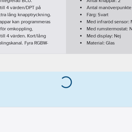
Integrerad BCU.
Antal knappar:
2
till 4 värden/DPT på
Antal manöverpunkte
xtra lång knapptryckning.
Färg:
Svart
knappar kan programmeras
Med infraröd sensor:
 för omkoppling,
Med rumstermostat:
N
ill 4 värden. Kort/lång
Med display:
Nej
lingskanal. Fyra RGBW-
Material:
Glas
yrkaobjekt. 4 logiska
Materialkvalitet:
Övrig
 mm. Integrerad
Bussanslutning ingår
Bussystem EIB/KNX:
Bussystem KNX-RF (Ra
Bussystem övriga:
In
Bussystem LON:
Nej
Bussystem Powernet
Bussystem Radiofrek
Dubbelriktad radiofr
Med LED-indikering:
Effektförbrukning:
0.
Med stöldskydd/isärt