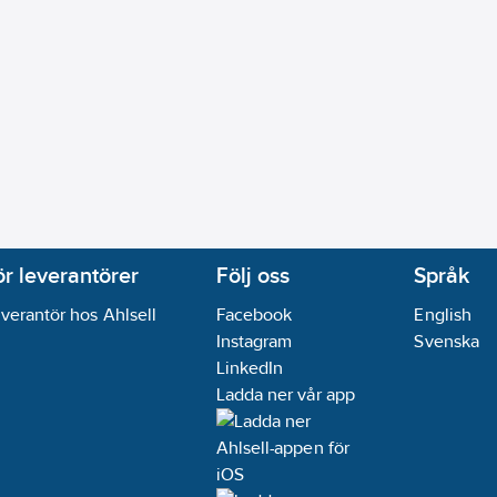
ärkning:
Nej
fällt montage
20
 installationsdosa:
35
mm
09-19
ikt:
Nej
ör leverantörer
Följ oss
Språk
verantör hos Ahlsell
Facebook
English
Instagram
Svenska
LinkedIn
Ladda ner vår app