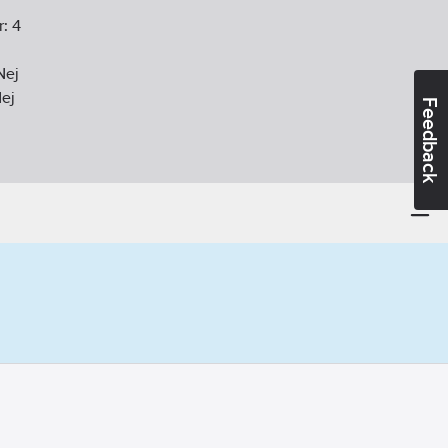
r:
4
Nej
ej
Feedback
t
:
Ja
Ja
diofrekvens):
Nej
gen
:
Nej
vens:
Nej
ekvens:
Nej
Ja
3
W
agningsskydd:
Nej