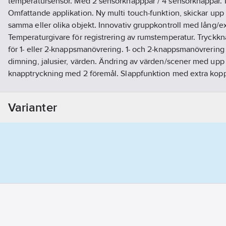
temperatursensor. Med 2 sensorknapppar / 4 sensorknappar. 
Omfattande applikation. Ny multi touch-funktion, skickar upp 
samma eller olika objekt. Innovativ gruppkontroll med lång/e
Temperaturgivare för registrering av rumstemperatur. Tryck
för 1- eller 2-knappsmanövrering. 1- och 2-knappsmanövrering
dimning, jalusier, värden. Ändring av värden/scener med upp t
knapptryckning med 2 föremål. Slappfunktion med extra kopp
statuslysdioder. LED-ljusstyrka styrbar via dag/natt eller ljusst
block. Installation i installationsbox. Mått (B xH): 92 mm x 92
Varianter
busskopplingsenhet. 3 års garanti.
Artikelnummer:
1740801
Lev. artikelnr:
BE-GTL2TS.C1S
Ean artikelnr:
4251916113421
Materialklass
QG2800