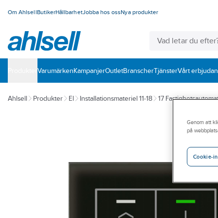
Om Ahlsell
Butiker
Hållbarhet
Jobba hos oss
Nya produkter
Produkter
Varumärken
Kampanjer
Outlet
Branscher
Tjänster
Vårt erbjuda
Ahlsell
Produkter
El
Installationsmateriel 11-18
17 Fastighetsautomat
Genom att kli
på webbplats
Cookie-in