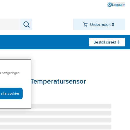
Logga in
Orderrader:
0
Beställ direkt
ra navigeringen
ite U/N I/O Temperatursensor
I/O TS
 alla cookies
S