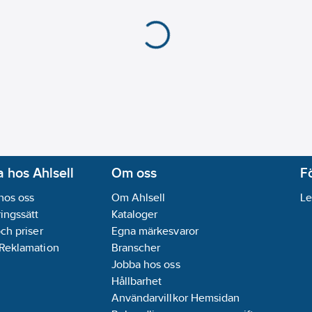
Med yta för etikett/m
Monteringsmetod:
In
Kapslingsklass (IP):
IP
Transparent:
Nej
Typ av yta:
Blank
Minsta djup på infälld
REACH Datum:
2023-
REACH Informationspl
 hos Ahlsell
Om oss
F
hos oss
Om Ahlsell
Le
ingssätt
Kataloger
och priser
Egna märkesvaror
 Reklamation
Branscher
Jobba hos oss
Hållbarhet
Användarvillkor Hemsidan