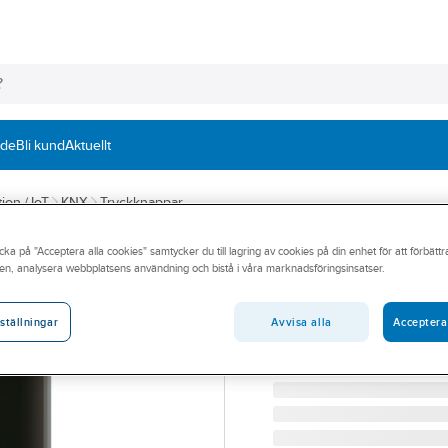
nde
Bli kund
Aktuellt
ion / IoT
KNX
Tryckknappar
cka på "Acceptera alla cookies" samtycker du till lagring av cookies på din enhet för att förbätt
MDT
en, analysera webbplatsens användning och bistå i våra marknadsföringsinsatser.
Tryckknapp II L
TRYCKKN II LITE 2K U/N 
Avvisa alla
Acceptera
ställningar
Artikelnummer:
1740801
Lev. artikelnr:
BE-GTL2TS.C1