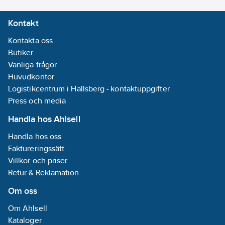
dimning, jalusier,
övriga:
Ingen
Kontakt
värden. Ändring av
Bussystem
värden/scener med
LON:
Nej
Kontakta oss
upp till 4 värden.
Bussystem
Butiker
Kort/lång
Powernet:
Nej
Vanliga frågor
knapptryckning med 2
Bussystem
Huvudkontor
föremål. Slappfunktion
Radiofrekvens:
Logistikcentrum i Hallsberg - kontaktuppgifter
med extra
Nej
Press och media
kopplingskanal. Två
Handla hos Ahlsell
RGBW-statuslysdioder.
Dubbelriktad
LED-ljusstyrka styrbar
radiofrekvens:
Handla hos oss
via dag/natt eller
Nej
Faktureringssätt
ljusstyrkaobjekt. 4
Med LED-
Villkor och priser
logiska block.
indikering:
Ja
Retur & Reklamation
Installation i
Om oss
installationsbox. Mått
Effektförbrukning:
(B xH): 92 mm x 92
0.3
W
Om Ahlsell
mm. Integrerad
Med
Kataloger