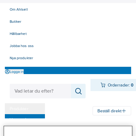
Om Ahlsell
Butiker
Hållbarhet
Jobba hos oss
Nya produkter
Logga in
Orderrader:
0
Produkter
Beställ direkt
Varumärken
Ahlsell
Produkter
El
Installationsmateriel 11-18
Kampanjer
17 Fastighetsautomation / IoT
KNX
Tryckknappar