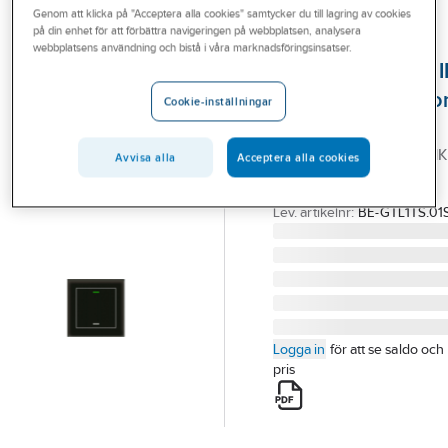
Genom att klicka på "Acceptera alla cookies" samtycker du till lagring av cookies
Outlet
på din enhet för att förbättra navigeringen på webbplatsen, analysera
MDT
webbplatsens användning och bistå i våra marknadsföringsinsatser.
Branscher
Tryckknapp Glas I
Tjänster
Temperatursensor
Cookie-inställningar
1-kanal
Vårt erbjudande
TRYCKKN GLAS II LITE 1K
Avvisa alla
Acceptera alla cookies
Bli kund
TS S
Aktuellt
Artikelnummer:
1740795
Lev. artikelnr:
BE-GTL1TS.01
Logga in
för att se saldo och
pris