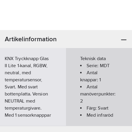
Artikelinformation
KNX Tryckknapp Glas
Teknisk data
II Lite 1-kanal, RGBW,
Serie:
MDT
neutral, med
Antal
temperatursensor,
knappar:
1
Svart. Med svart
Antal
bottenplatta. Version
manöverpunkter:
NEUTRAL med
2
temperaturgivare.
Färg:
Svart
Med 1 sensorknapppar
Med infraröd
/ 2
sensor:
Nej
sensorknappar.Integrerad
Med