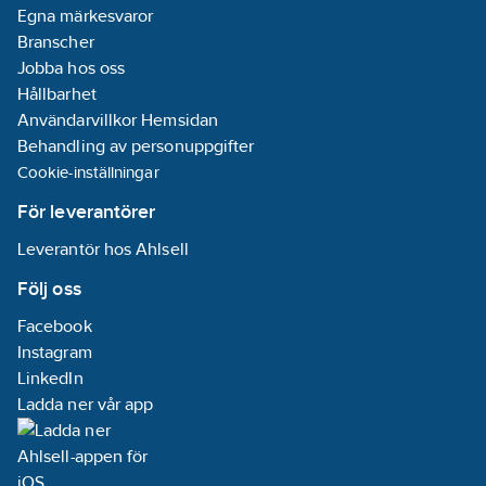
busskopplingsenhet. 3
stöldskydd/isärtagningss
Egna märkesvaror
års garanti.
Nej
Branscher
Artikelnummer:
1740795
Med yta för
Jobba hos oss
Lev.
etikett/märkning:
Hållbarhet
BE-GTL1TS.01S
artikelnr:
Nej
Användarvillkor Hemsidan
Ean
Behandling av personuppgifter
4251916113384
artikelnr:
Monteringsmetod:
Cookie-inställningar
Materialklass
QG2800
Infällt montage
För leverantörer
Kapslingsklass
Leverantör hos Ahlsell
(IP):
IP20
Följ oss
Transparent:
Nej
Facebook
Typ av yta:
Instagram
Blank
LinkedIn
Minsta djup
Ladda ner vår app
på infälld
installationsdosa:
35
mm