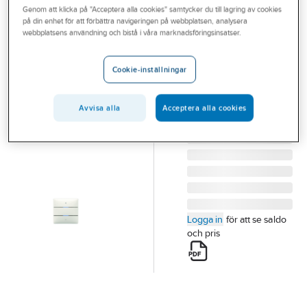
Genom att klicka på "Acceptera alla cookies" samtycker du till lagring av cookies
Outlet
på din enhet för att förbättra navigeringen på webbplatsen, analysera
THEBEN
webbplatsens användning och bistå i våra marknadsföringsinsatser.
Branscher
Knappsensor
Tjänster
iON
Cookie-inställningar
KNAPPSENSOR ION
Vårt erbjudande
102 KNX ION 102 KNX
Avvisa alla
Acceptera alla cookies
Bli kund
Artikelnummer:
1740009
Lev. artikelnr:
4969232
Aktuellt
Logga in
för att se saldo
och pris