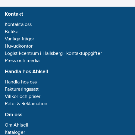
Bussystem
Kontakt
övriga:
Ingen
Bussystem
Kontakta oss
LON:
Nej
Butiker
Bussystem
Vanliga frågor
Powernet:
Nej
Huvudkontor
Bussystem
Logistikcentrum i Hallsberg - kontaktuppgifter
Radiofrekvens:
Press och media
Nej
Handla hos Ahlsell
RAL-nummer
(liknande):
9010
Handla hos oss
Faktureringssätt
Dubbelriktad
Villkor och priser
radiofrekvens:
Retur & Reklamation
Nej
Om oss
Med LED-
indikering:
Ja
Om Ahlsell
Med
Kataloger