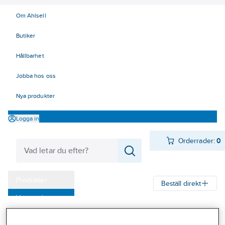
Om Ahlsell
Butiker
Hållbarhet
Jobba hos oss
Nya produkter
Logga in
Orderrader:
0
Produkter
Beställ direkt
Varumärken
Ahlsell
Produkter
El
Installationsmateriel 11-18
Kampanjer
17 Fastighetsautomation / IoT
KNX
Tryckknappar