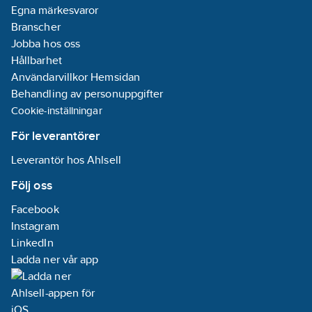
stöldskydd/isärtagningss
Egna märkesvaror
Ja
Branscher
Med yta för
Jobba hos oss
etikett/märkning:
Hållbarhet
Ja
Användarvillkor Hemsidan
Behandling av personuppgifter
Monteringsmetod:
Cookie-inställningar
Infällt montage
För leverantörer
Kapslingsklass
Leverantör hos Ahlsell
(IP):
IP20
Följ oss
Transparent:
Nej
Facebook
Typ av yta:
Instagram
Blank
LinkedIn
Ytskydd:
Ladda ner vår app
Lackerad
Minsta djup
på infälld