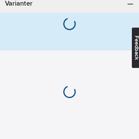
Varianter
Med
rumstermostat:
Nej
Med display:
Nej
Feedba
Material:
Plast
Materialkvalitet:
Termoplast
Bussanslutning
ingår:
Ja
Bussystem
EIB/KNX:
Ja
Bussystem
KNX-RF
(Radiofrekvens):
Nej