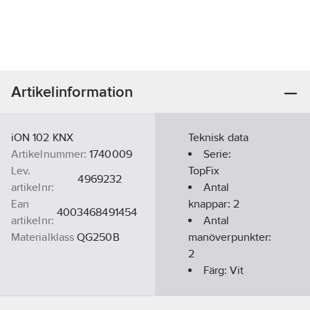
Artikelinformation
iON 102 KNX
Teknisk data
Artikelnummer:
1740009
Serie:
Lev.
TopFix
4969232
artikelnr:
Antal
Ean
knappar:
2
4003468491454
artikelnr:
Antal
Materialklass
QG250B
manöverpunkter:
2
Färg:
Vit
Med infraröd
sensor:
Nej