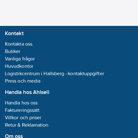
Bussanslutning
ingår:
Nej
RAL-nummer
(liknande):
9016
Kontakt
Kontakta oss
Kapslingsklass
Butiker
(IP):
IP20
Vanliga frågor
REACH -
Huvudkontor
Innehåller
Logistikcentrum i Hallsberg - kontaktuppgifter
kandidatämnen:
Press och media
Bly
REACH
Handla hos Ahlsell
Datum:
2024-
Handla hos oss
07-05
Faktureringssätt
REACH
Villkor och priser
Informationsplikt:
Retur & Reklamation
Ja
Om oss