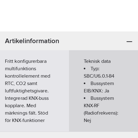
Artikelinformation
Fritt konfigurerbara
Teknisk data
multifunktions
Typ:
kontrollelement med
SBC/U6.0.1-84
RTC, CO2 samt
Bussystem
luftfuktighetsgivare.
EIB/KNX:
Ja
Integrerad KNX-buss
Bussystem
kopplare. Med
KNX-RF
märknings fält. Stöd
(Radiofrekvens):
för KNX-funktioner
Nej
genom innovativt färg
Bussystem
koncept (gult =
Radiofrekvens: