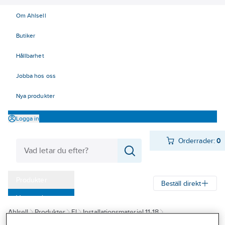
Om Ahlsell
Butiker
Hållbarhet
Jobba hos oss
Nya produkter
Logga in
Orderrader:
0
Produkter
Beställ direkt
Varumärken
Ahlsell
Produkter
El
Installationsmateriel 11-18
Kampanjer
17 Fastighetsautomation / IoT
KNX
Tryckknappar