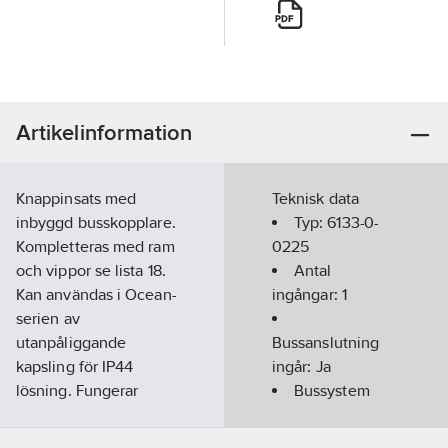
Artikelinformation
Knappinsats med
Teknisk data
inbyggd busskopplare.
Typ:
6133-0-
Kompletteras med ram
0225
och vippor se lista 18.
Antal
Kan användas i Ocean-
ingångar:
1
serien av
utanpåliggande
Bussanslutning
kapsling för IP44
ingår:
Ja
lösning. Fungerar
Bussystem
även ihop med
EIB/KNX:
Ja
samtliga ABBs ramar i
Genererar