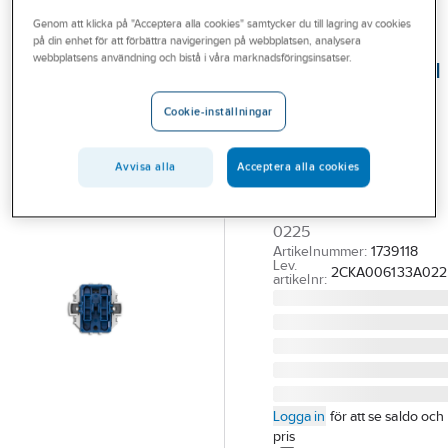
Outlet
Genom att klicka på "Acceptera alla cookies" samtycker du till lagring av cookies
på din enhet för att förbättra navigeringen på webbplatsen, analysera
ABB
Branscher
webbplatsens användning och bistå i våra marknadsföringsinsatser.
Knappinsats med
Tjänster
inbyggd
Cookie-inställningar
busskopplare,
Vårt erbjudande
ABB
Bli kund
Avvisa alla
Acceptera alla cookies
KNAPPINSATS 1P
Aktuellt
UTANPÅLIGG 6133-0-
0225
Artikelnummer:
1739118
Lev.
2CKA006133A022
artikelnr:
Logga in
för att se saldo och
pris