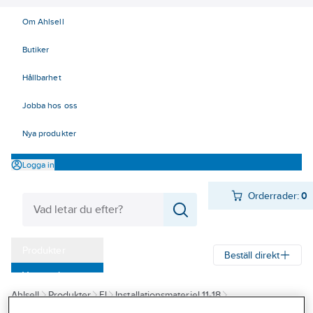
Om Ahlsell
Butiker
Hållbarhet
Jobba hos oss
Nya produkter
Logga in
Orderrader:
0
Produkter
Beställ direkt
Varumärken
Ahlsell
Produkter
El
Installationsmateriel 11-18
Kampanjer
17 Fastighetsautomation / IoT
KNX
Tryckknappar