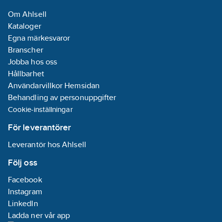
Övrigt
Om Ahlsell
Kataloger
Drifttemperatur:
Egna märkesvaror
-60-105
°C
Branscher
Jobba hos oss
Flambeständighet
Hållbarhet
installationsmaterialklass
Användarvillkor Hemsidan
(UL94):
V0
Behandling av personuppgifter
Cookie-inställningar
Avslutningsplatta
krävs:
Ja
För leverantörer
Basfärg:
Blå
Leverantör hos Ahlsell
Med PE-
funktion:
Nej
Följ oss
Med N-
Facebook
skiljebleck:
Ja
Instagram
N-funktion
LinkedIn
möjlig:
Ja
Ladda ner vår app
REACH