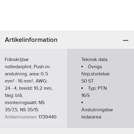
Artikelinformation
Frånskiljbar
Teknisk data
nolledarplint, Push-in-
Övriga
anslutning, area: 0,5
förp.storlekar:
mm² - 16 mm², AWG:
50 ST
24 - 4, bredd: 10,2 mm,
Typ:
PTN
färg: blå,
16/S
monteringssätt: NS
35/7,5, NS 35/15
Anslutningsbar
Artikelnummer:
1739440
ledararea
Lev. artikelnr:
3214025
fintrådig utan
Ean
ändhylsa:
0.5-