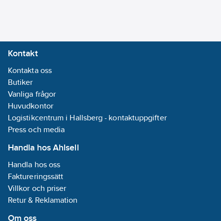
Märkspänning:
500
V
Typ av
Kontakt
elektrisk
Kontakta oss
anslutning 1:
Butiker
Övrigt
Vanliga frågor
Typ av
Huvudkontor
elektrisk
Logistikcentrum i Hallsberg - kontaktuppgifter
anslutning 2:
Press och media
Övrigt
Antal
Handla hos Ahlsell
potentialer:
1
Handla hos oss
Faktureringssätt
Monteringsmetod:
Villkor och priser
Övrigt
Retur & Reklamation
Material
isolationskropp:
Om oss