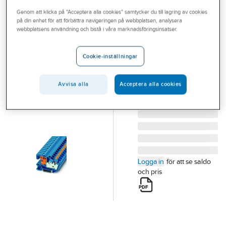
Outlet
Genom att klicka på "Acceptera alla cookies" samtycker du till lagring av cookies
på din enhet för att förbättra navigeringen på webbplatsen, analysera
PHOENIX CONTACT
Branscher
webbplatsens användning och bistå i våra marknadsföringsinsatser.
Installationsplint
Tjänster
PTI 16
Cookie-inställningar
FJÄDERNOLLSKILJBAR
Vårt erbjudande
PLINT,16MM2 PTN 16/S
Aktuellt
Avvisa alla
Acceptera alla cookies
Artikelnummer:
1739440
Lev. artikelnr:
3214025
Logga in
för att se saldo
och pris