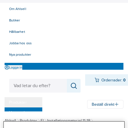
Om Ahlsell
Butiker
Hållbarhet
Jobba hos oss
Nya produkter
Logga in
Orderrader:
0
Produkter
Beställ direkt
Varumärken
Ahlsell
Produkter
El
Installationsmateriel 11-18
Kampanjer
17 Fastighetsautomation / IoT
KNX
Tillbehör