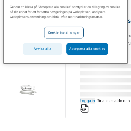
Outlet
Genom att klicka på "Acceptera alla cookies" samtycker du till lagring av cookies
på din enhet för att förbättra navigeringen på webbplatsen, analysera
SCHNEIDER ELECTRIC
Branscher
webbplatsens användning och bistå i våra marknadsföringsinsatser.
Programmeringss
Tjänster
Schneider
Cookie-inställningar
PROGRAMMERINGSSATS
Vårt erbjudande
PLUS KEY PROGRAMMI
Aktuellt
Avvisa alla
Acceptera alla cookies
TOOL
Artikelnummer:
1338017
Lev. artikelnr:
CCT15860
Logga in
för att se saldo och 