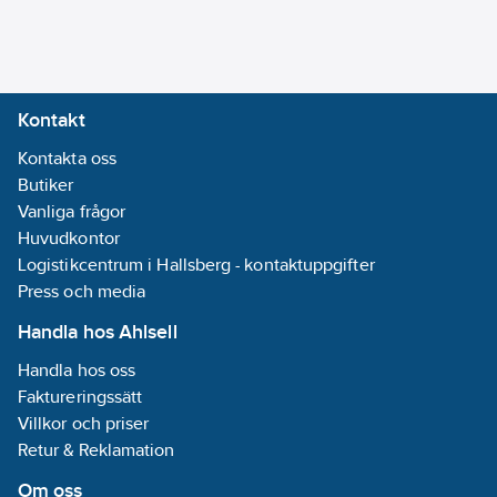
Blymonoxid,
C.I. Pigment
Yellow 46 , C.I.
77577, Litharge,
Kontakt
Lead(II) oxide
Kontakta oss
REACH
Butiker
Datum:
2025-
Vanliga frågor
07-18
Huvudkontor
Bussystem
Logistikcentrum i Hallsberg - kontaktuppgifter
KNX Secure-RF
Press och media
(Radiofrekvens):
Nej
Handla hos Ahlsell
Bussystem
Handla hos oss
KNX Secure:
Ja
Faktureringssätt
REACH
Villkor och priser
Informationsplikt:
Retur & Reklamation
Ja
Om oss