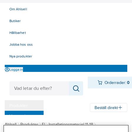
Om Ahlsell
Butiker
Hållbarhet
Jobba hos oss
Nya produkter
Logga in
Orderrader:
0
Produkter
Beställ direkt
Varumärken
Ahlsell
Produkter
El
Installationsmateriel 11-18
Kampanjer
17 Fastighetsautomation / IoT
KNX
Tillbehör