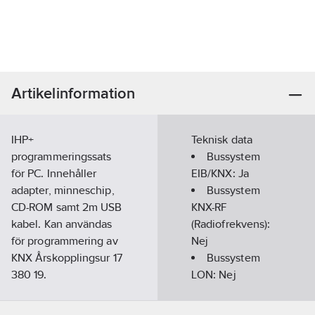
Artikelinformation
IHP+
Teknisk data
programmeringssats
Bussystem
för PC. Innehåller
EIB/KNX:
Ja
adapter, minneschip,
Bussystem
CD-ROM samt 2m USB
KNX-RF
kabel. Kan användas
(Radiofrekvens):
för programmering av
Nej
KNX Årskopplingsur 17
Bussystem
380 19.
LON:
Nej
Artikelnummer:
1338017
Bussystem
Lev.
Powernet:
Nej