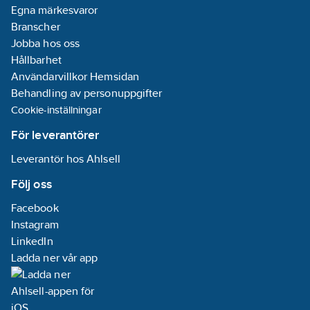
Skruvanslutning
Egna märkesvaror
Branscher
Utgångsspänning,
Jobba hos oss
inställbar:
Nej
Hållbarhet
Utspänning
Användarvillkor Hemsidan
stabiliserad:
Ja
Behandling av personuppgifter
Cookie-inställningar
Väggmontage
För leverantörer
möjligt:
Nej
REACH
Leverantör hos Ahlsell
Datum:
2023-
Följ oss
09-19
Serie:
MDT
Facebook
REACH
Instagram
Informationsplikt:
LinkedIn
Nej
Ladda ner vår app