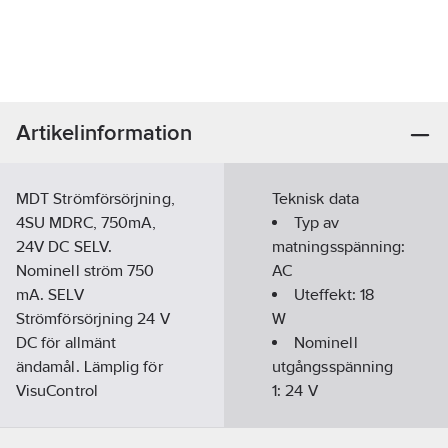
Artikelinformation
MDT Strömförsörjning,
Teknisk data
4SU MDRC, 750mA,
Typ av
24V DC SELV.
matningsspänning:
Nominell ström 750
AC
mA. SELV
Uteffekt:
18
Strömförsörjning 24 V
W
DC för allmänt
Nominell
ändamål. Lämplig för
utgångsspänning
VisuControl
1:
24
V
Touchpanel.
Nominellt
Nätspänning 230 V
värde utström 1: