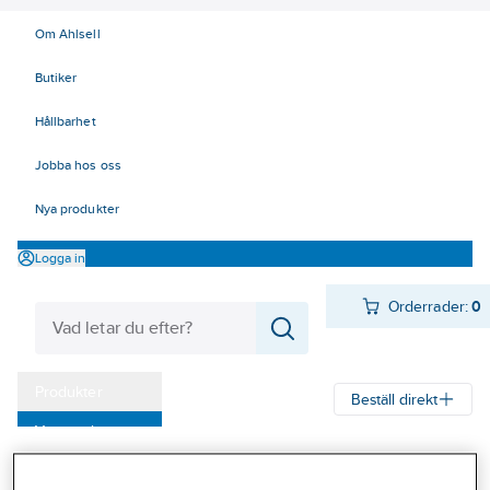
Om Ahlsell
Butiker
Hållbarhet
Jobba hos oss
Nya produkter
Logga in
Orderrader:
0
Produkter
Beställ direkt
Varumärken
Ahlsell
Produkter
El
Installationsmateriel 11-18
Kampanjer
17 Fastighetsautomation / IoT
KNX
Spänningsförsörjning