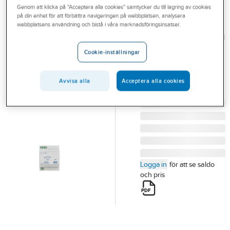
Genom att klicka på "Acceptera alla cookies" samtycker du till lagring av cookies
Outlet
på din enhet för att förbättra navigeringen på webbplatsen, analysera
MDT
webbplatsens användning och bistå i våra marknadsföringsinsatser.
Branscher
Strömförsörjning
Tjänster
750mA 24V
Cookie-inställningar
STRÖMFÖRSÖRJNING
Vårt erbjudande
750MA 24V
Avvisa alla
Acceptera alla cookies
Bli kund
Artikelnummer:
1740974
Lev. artikelnr:
STV-0024.01
Aktuellt
Logga in
för att se saldo
och pris