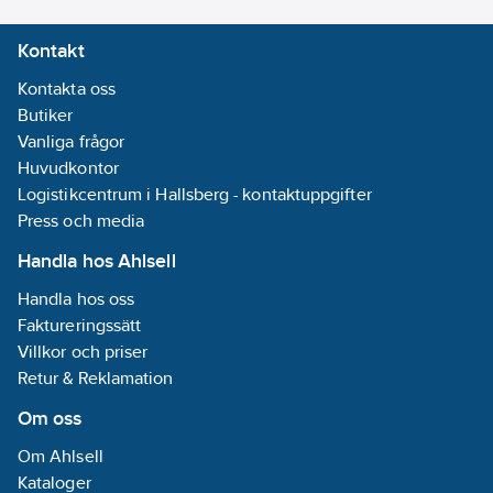
Lämplig för
Kontakt
elcentral
(normutförande):
Kontakta oss
Ja
Butiker
Vanliga frågor
Märkmatningsspänning
Huvudkontor
AC 50 Hz:
230
Logistikcentrum i Hallsberg - kontaktuppgifter
V
Press och media
Lämplig för
Handla hos Ahlsell
montage på
skena:
Ja
Handla hos oss
Faktureringssätt
Kapslingsklass
Villkor och priser
(IP):
IP20
Retur & Reklamation
Stabiliserad:
Om oss
Ja
Typ av
Om Ahlsell
elanslutning:
Kataloger