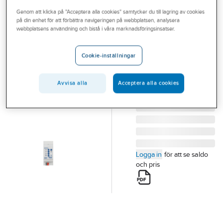
Outlet
Genom att klicka på "Acceptera alla cookies" samtycker du till lagring av cookies
på din enhet för att förbättra navigeringen på webbplatsen, analysera
MDT
Branscher
webbplatsens användning och bistå i våra marknadsföringsinsatser.
KNX
Tjänster
Säkerhetsmodul
Cookie-inställningar
SÄKERHETSMODUL
Vårt erbjudande
Artikelnummer:
1740963
Lev.
Bli kund
SCN-SAFE.01
Avvisa alla
Acceptera alla cookies
artikelnr:
Aktuellt
Logga in
för att se saldo
och pris