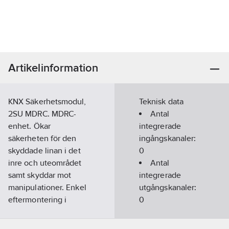
Artikelinformation
KNX Säkerhetsmodul,
Teknisk data
2SU MDRC. MDRC-
Antal
enhet. Ökar
integrerade
säkerheten för den
ingångskanaler:
skyddade linan i det
0
inre och uteområdet
Antal
samt skyddar mot
integrerade
manipulationer. Enkel
utgångskanaler:
eftermontering i
0
befintliga KNX-
Antal
installationer.
seriella