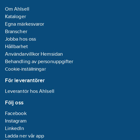
artikelnr:
Om Ahlsell
Materialklass
QG2800
Kataloger
Egna märkesvaror
Branscher
Jobba hos oss
Hållbarhet
Användarvillkor Hemsidan
Behandling av personuppgifter
Cookie-inställningar
För leverantörer
Leverantör hos Ahlsell
Följ oss
Facebook
Instagram
LinkedIn
Ladda ner vår app