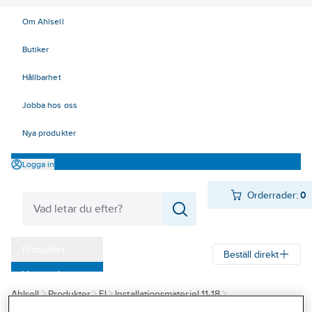
Om Ahlsell
Butiker
Hållbarhet
Jobba hos oss
Nya produkter
Logga in
Orderrader:
0
Produkter
Beställ direkt
Varumärken
Ahlsell
Produkter
El
Installationsmateriel 11-18
Kampanjer
17 Fastighetsautomation / IoT
KNX
Säkerhet och övervakning