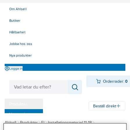
Om Ahlsell
Butiker
Hållbarhet
Jobba hos oss
Nya produkter
Logga in
Orderrader:
0
Produkter
Beställ direkt
Varumärken
Ahlsell
Produkter
El
Installationsmateriel 11-18
Kampanjer
17 Fastighetsautomation / IoT
KNX
Rörelse/Närvarovakter