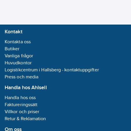
2CKA006132A0399
artikelnr:
Ean
Bussanslutning
4011395216446
artikelnr:
ingår:
Ja
Materialklass
QG150B
Kontakt
Materialkvalitet:
Kontakta oss
Termoplast
Butiker
Material:
Vanliga frågor
Plast
Huvudkontor
Ytskydd:
Logistikcentrum i Hallsberg - kontaktuppgifter
Obehandlad
Press och media
Typ av yta:
Matt
Handla hos Ahlsell
Inställbart
Handla hos oss
ljusvärde:
Ja
Faktureringssätt
Villkor och priser
Underkrypningsskydd:
Retur & Reklamation
Nej
Om oss