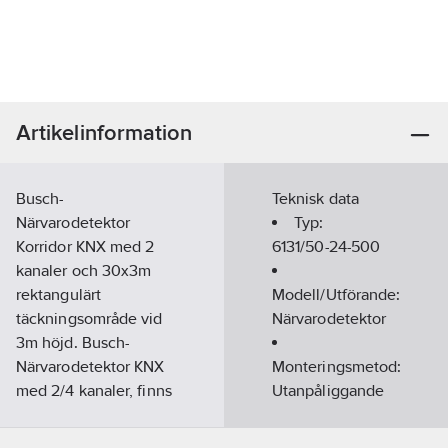
Artikelinformation
Busch-
Teknisk data
Närvarodetektor
Typ:
Korridor KNX med 2
6131/50-24-500
kanaler och 30x3m
rektangulärt
Modell/Utförande:
täckningsområde vid
Närvarodetektor
3m höjd. Busch-
Närvarodetektor KNX
Monteringsmetod:
med 2/4 kanaler, finns
Utanpåliggande
i basic och premium
montage
utförande. Avsedd för
Antal