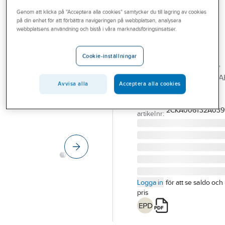
Outlet
Genom att klicka på "Acceptera alla cookies" samtycker du till lagring av cookies
på din enhet för att förbättra navigeringen på webbplatsen, analysera
ABB
Branscher
webbplatsens användning och bistå i våra marknadsföringsinsatser.
Busch-
Tjänster
Närvarodetektor
Cookie-inställningar
tak, korridor,ABB
Vårt erbjudande
NÄRV DET KORR STD TA
Bli kund
Avvisa alla
Acceptera alla cookies
VIT
Aktuellt
Artikelnummer:
1739146
Lev.
2CKA006132A039
artikelnr:
Logga in
för att se saldo och
pris