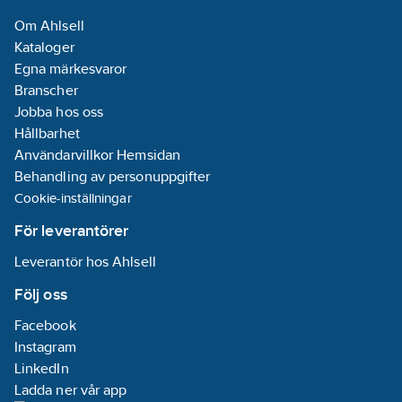
Trappljuskontroll:
Om Ahlsell
Ja
Kataloger
Omformare
Egna märkesvaror
ingång:
Ja
Branscher
Teach-
Jobba hos oss
funktion för
Hållbarhet
svarsvärdesluminositet:
Användarvillkor Hemsidan
Ja
Behandling av personuppgifter
RAL-nummer
Cookie-inställningar
(liknande):
9016
REACH
För leverantörer
Datum:
2023-
Leverantör hos Ahlsell
01-18
REACH
Följ oss
Informationsplikt:
Facebook
Nej
Instagram
LinkedIn
Ladda ner vår app