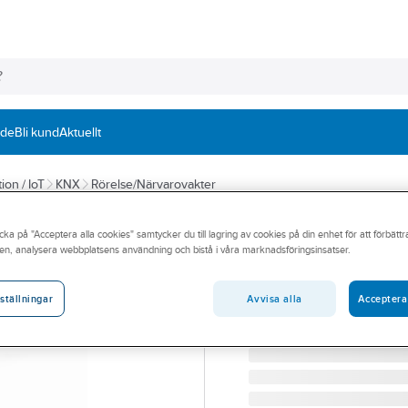
nde
Bli kund
Aktuellt
ion / IoT
KNX
Rörelse/Närvarovakter
ESYLUX
cka på "Acceptera alla cookies" samtycker du till lagring av cookies på din enhet för att förbätt
Närvarodetektor
en, analysera webbplatsens användning och bistå i våra marknadsföringsinsatser.
NÄRVARODET 360° 6MØ D
Artikelnummer:
1300359
Avvisa alla
Acceptera
ställningar
Lev. artikelnr:
EP10427503