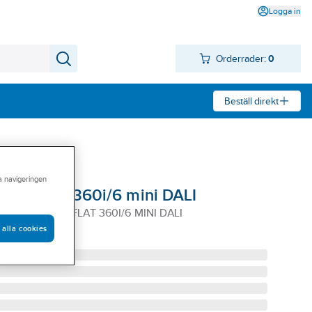
Logga in
Orderrader:
0
Beställ direkt
ra navigeringen
 PD-FLAT 360i/6 mini DALI
ALI MINI PD-FLAT 360I/6 MINI DALI
 alla cookies