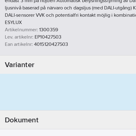
endast 3 mm på höjden Automatisk belysningsstyrning av Dali-
ljusnivå baserad på närvaro och dagsljus (med DALI-utgång)
DALI-sensorer VVK och potentialfri kontakt möjlig i kombinat
ESYLUX
Artikelnummer:
1300359
Lev. artikelnr:
EP10427503
Ean artikelnr:
4015120427503
Materialklass
QI2100
Varianter
Dokument