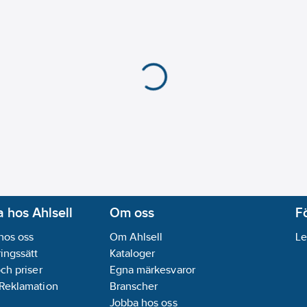
Bussystem KNX-RF (Ra
Bussystem LON:
Nej
Bussystem Powernet
Bussystem Radiofrek
Detekteringsvinkel hori
Husdjursimmun (Djur
Frånkopplingsfördröjn
Inställbart ljusvärde:
J
Material:
Plast
Materialkvalitet:
Term
Max. inkopplingstid:
Omformare ingång:
N
Omkopplingseffekt:
0
 hos Ahlsell
Om oss
F
Teach-funktion för sv
hos oss
Om Ahlsell
Le
Transparent:
Ja
ingssätt
Kataloger
Trappljuskontroll:
Nej
och priser
Egna märkesvaror
Typ av yta:
Matt
 Reklamation
Branscher
Underkrypningsskydd
Jobba hos oss
Ytskydd:
Obehandlad