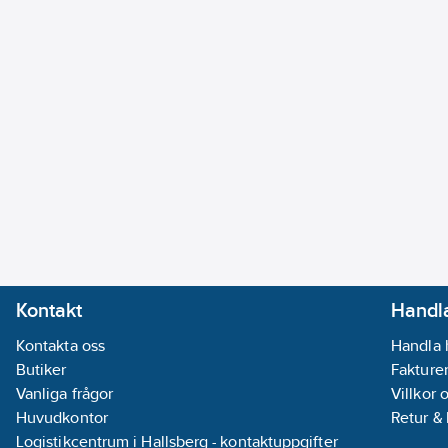
Kontakt
Handla
Kontakta oss
Handla 
Butiker
Fakturer
Vanliga frågor
Villkor 
Huvudkontor
Retur &
Logistikcentrum i Hallsberg - kontaktuppgifter