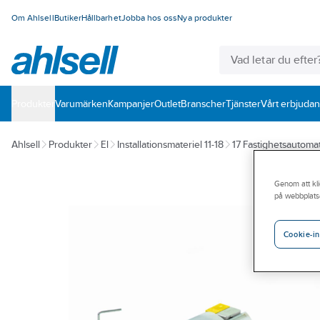
Om Ahlsell
Butiker
Hållbarhet
Jobba hos oss
Nya produkter
Produkter
Varumärken
Kampanjer
Outlet
Branscher
Tjänster
Vårt erbjuda
Ahlsell
Produkter
El
Installationsmateriel 11-18
17 Fastighetsautomat
Genom att kli
på webbplats
Cookie-in