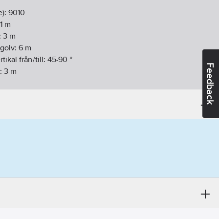
e):
9010
1
m
:
3
m
 golv:
6
m
ikal från/till:
45-90
°
Feedback
:
3
m
rvarodetektor
fällt montage
ering:
Nej
ring:
Ja
0
s
l:
Nej
Nej
via buss:
Nej
:
Nej
25
mm
Nej