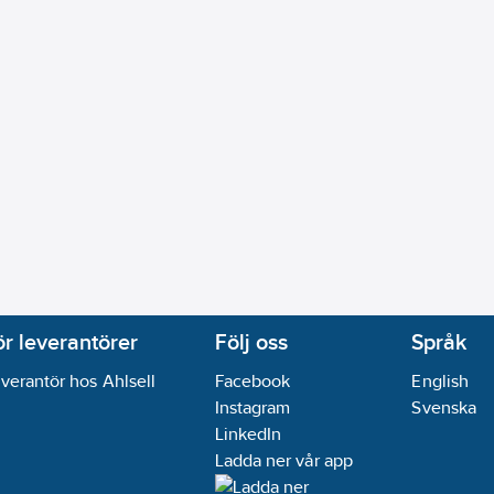
diofrekvens):
Nej
:
Nej
vens:
Nej
sontell från/till:
180-360
°
zon):
Nej
ing, självinstruerande:
Nej
a
oplast
240
min
ej
W
ör leverantörer
Följ oss
Språk
arsvärdesluminositet:
Ja
verantör hos Ahlsell
Facebook
English
Instagram
Svenska
LinkedIn
Ladda ner vår app
:
Nej