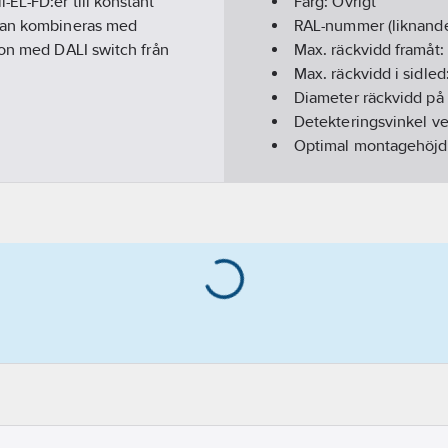
EL-FD:er till konstant
Färg:
Övrigt
 Kan kombineras med
RAL-nummer (liknand
ion med DALI switch från
Max. räckvidd framåt:
Max. räckvidd i sidled
Diameter räckvidd på
Detekteringsvinkel vert
Optimal montagehöjd
Modell/Utförande:
Nä
Monteringsmetod:
In
Antal kanaler:
3
Lämplig för väggmont
Lämplig för takmonte
Min. inkopplingstid:
6
Med anslutningskabe
Med akustisk sensor:
Spänningsförsörjning 
Bussanslutning ingår
Inbyggnadsdiameter:
Bussystem EIB/KNX: