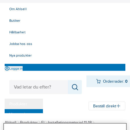
Om Ahlsell
Butiker
Hållbarhet
Jobba hos oss
Nya produkter
Logga in
Orderrader:
0
Produkter
Beställ direkt
Varumärken
Ahlsell
Produkter
El
Installationsmateriel 11-18
Kampanjer
17 Fastighetsautomation / IoT
KNX
Kopplingsur