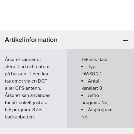
Artikelinformation
Årsuret sänder ut
Teknisk data
aktuell tid och datum
Typ:
på bussen. Tiden kan
FW/S8.2.1
tas emot via en DCF
Antal
eller GPS-antenn.
kanaler:
8
Årsuret kan användas
Astro-
för att enkelt justera
program:
Nej
tidsprogram. 8 års
Årsprogram:
backupbatteri.
Nej
Programerbar via
OBELISK.
Underordnade