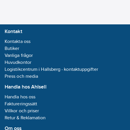
Bussystem
LON:
Nej
Bussystem
Powernet:
Nej
Kontakt
Bussystem
Kontakta oss
Radiofrekvens:
Butiker
Nej
Vanliga frågor
Huvudkontor
Dagprogram:
Logistikcentrum i Hallsberg - kontaktuppgifter
Nej
Press och media
Extern
programmering:
Handla hos Ahlsell
Nej
Handla hos oss
Faktureringssätt
Monteringsmetod:
Villkor och priser
DRA (DIN-rail
Retur & Reklamation
adapter)
Om oss