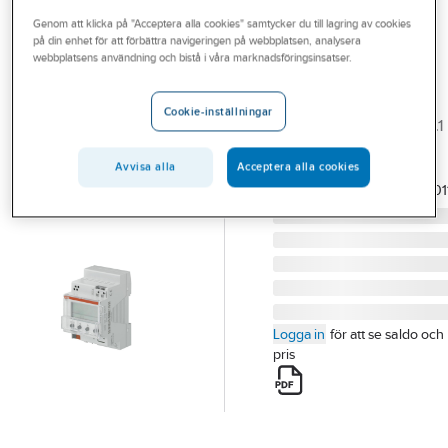
Outlet
Genom att klicka på "Acceptera alla cookies" samtycker du till lagring av cookies
på din enhet för att förbättra navigeringen på webbplatsen, analysera
ABB
Branscher
webbplatsens användning och bistå i våra marknadsföringsinsatser.
Årsur radio FW
Tjänster
KNX, ABB
Cookie-inställningar
ÅRSUR RADIO FW/S8.2.1
Vårt erbjudande
2CDG120039R0011
Bli kund
Avvisa alla
Acceptera alla cookies
Artikelnummer:
1738419
Lev.
2CDG120039R001
artikelnr:
Aktuellt
Logga in
för att se saldo och
pris