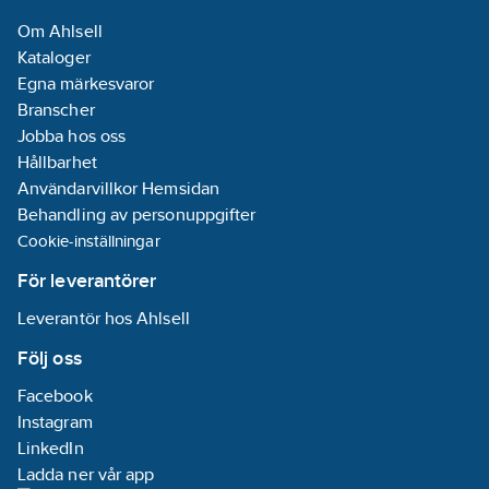
Närvarosimulering:
Om Ahlsell
Nej
Kataloger
Radiostyrd
Egna märkesvaror
(DCF77):
Nej
Branscher
Jobba hos oss
Kapslingsklass
Hållbarhet
(IP):
IP20
Användarvillkor Hemsidan
Behandling av personuppgifter
Sommar-/vintertid:
Cookie-inställningar
Nej
För leverantörer
Veckoprogram:
Leverantör hos Ahlsell
Nej
Bussystem
Följ oss
övriga:
Ingen
Facebook
REACH
Instagram
Datum:
2021-
LinkedIn
04-30
Ladda ner vår app
REACH