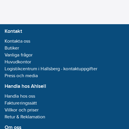
4016779066310
artikelnr:
ingår:
Ja
Materialklass
QG150B
Bussystem
EIB/KNX:
Ja
Bussystem
Kontakt
KNX-RF
Kontakta oss
(Radiofrekvens):
Butiker
Nej
Vanliga frågor
Bussystem
Huvudkontor
LON:
Nej
Logistikcentrum i Hallsberg - kontaktuppgifter
Bussystem
Press och media
Powernet:
Nej
Bussystem
Handla hos Ahlsell
Radiofrekvens:
Handla hos oss
Nej
Faktureringssätt
Kan byggas
Villkor och priser
ut med
Retur & Reklamation
moduler:
Ja
Manuell
Om oss