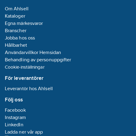
styrning/handaktivering:
Om Ahlsell
Ja
Kataloger
Med LED-
Egna märkesvaror
indikering:
Ja
Branscher
Jobba hos oss
Monteringsmetod:
Hållbarhet
DRA (DIN-rail
Användarvillkor Hemsidan
adapter)
Behandling av personuppgifter
Olika faser
Cookie-inställningar
kan anslutas:
Ja
För leverantörer
Kapslingsklass
Leverantör hos Ahlsell
(IP):
IP20
Avtagbar
Följ oss
bussmodul:
Ja
Facebook
Minsta djup
Instagram
på infälld
LinkedIn
installationsdosa:
Ladda ner vår app
64.5
mm