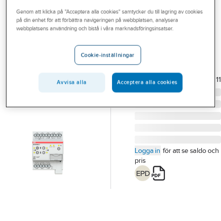
Outlet
Genom att klicka på "Acceptera alla cookies" samtycker du till lagring av cookies
på din enhet för att förbättra navigeringen på webbplatsen, analysera
ABB
Branscher
webbplatsens användning och bistå i våra marknadsföringsinsatser.
Kombiaktor SAH
Tjänster
KOMBI AKTOR 8K
Cookie-inställningar
230V6A SAH/S8.6.7.1
Vårt erbjudande
Artikelnummer:
1739882
Lev.
2CDG110244R001
Aktuellt
artikelnr:
Avvisa alla
Acceptera alla cookies
Logga in
för att se saldo och
pris