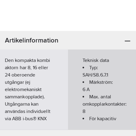
Artikelinformation
Den kompakta kombi
Teknisk data
aktorn har 8, 16 eller
Typ:
24 oberoende
SAH/S8.6.7.1
utgångar (ej
Märkström:
elektromekaniskt
6
A
sammankopplade).
Max. antal
Utgångarna kan
omkopplarkontakter:
användas individuellt
8
via ABB i-bus® KNX
För kapacitiv
för omkoppling av
last:
Nej
elektriska laster eller
Max.