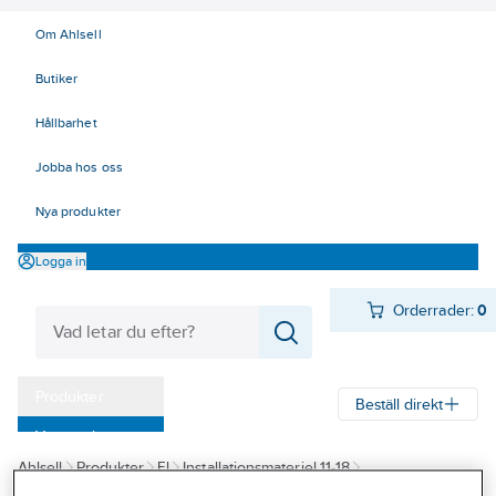
Om Ahlsell
Butiker
Hållbarhet
Jobba hos oss
Nya produkter
Logga in
Orderrader:
0
Produkter
Beställ direkt
Varumärken
Ahlsell
Produkter
El
Installationsmateriel 11-18
Kampanjer
17 Fastighetsautomation / IoT
KNX
Kombiaktorer