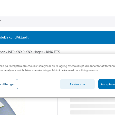
nde
Bli kund
Aktuellt
ion / IoT
KNX
KNX Hager
KNX ETS
HAGER
cka på "Acceptera alla cookies" samtycker du till lagring av cookies på din enhet för att förbätt
Väderstation KN
en, analysera webbplatsens användning och bistå i våra marknadsföringsinsatser.
VÄDERSTATION KNX
Artikelnummer:
1764046
Avvisa alla
Acceptera
ställningar
Lev. artikelnr:
TG053A