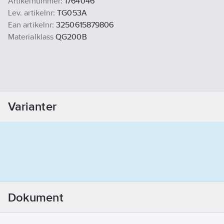
Artikelnummer:
1764046
Lev. artikelnr:
TG053A
Ean artikelnr:
3250615879806
Materialklass
QG200B
Varianter
Dokument