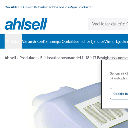
Om Ahlsell
Butiker
Hållbarhet
Jobba hos oss
Nya produkter
Produkter
Varumärken
Kampanjer
Outlet
Branscher
Tjänster
Vårt erbjuda
Ahlsell
Produkter
El
Installationsmateriel 11-18
17 Fastighetsautomat
Genom att kli
på webbplats
Cookie-in