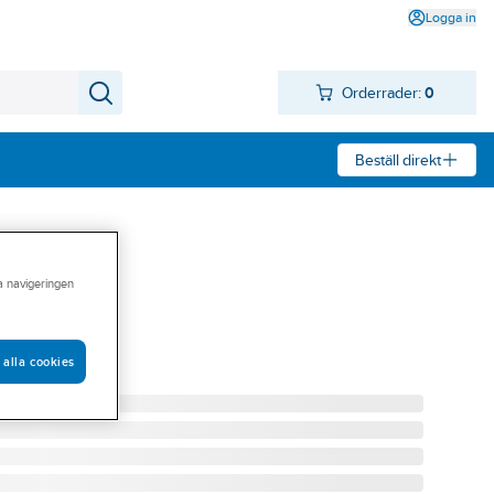
Logga in
Orderrader:
0
Beställ direkt
ra navigeringen
X, Hager
 alla cookies