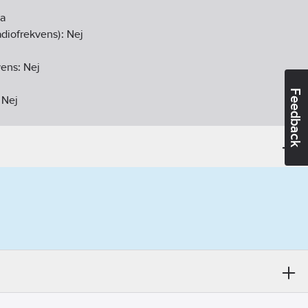
Ja
diofrekvens):
Nej
vens:
Nej
Feedback
:
Nej
gen
ekvens:
Nej
rigt
anpåliggande montage
:
Ja
a DCF77:
Nej
e):
9010
44