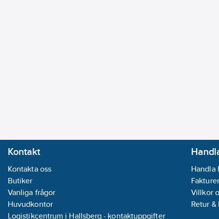
Kontakt
Handla
Kontakta oss
Handla 
Butiker
Fakturer
Vanliga frågor
Villkor 
Huvudkontor
Retur &
Logistikcentrum i Hallsberg - kontaktuppgifter