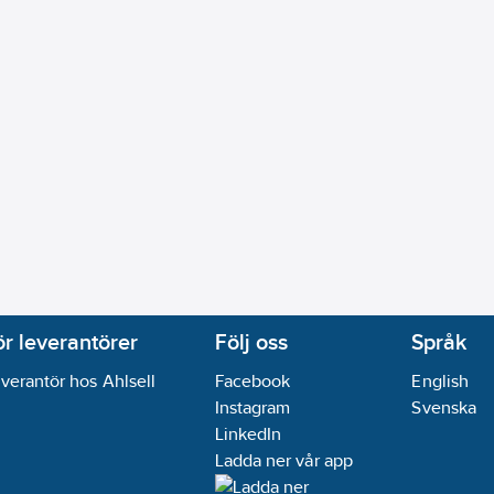
6-16
ikt:
Nej
ör leverantörer
Följ oss
Språk
verantör hos Ahlsell
Facebook
English
Instagram
Svenska
LinkedIn
Ladda ner vår app