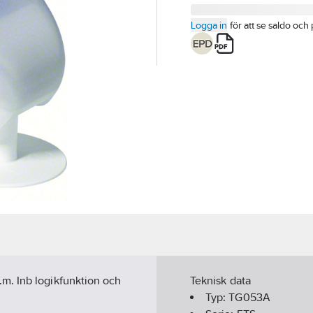
Logga in
för att se saldo och 
m. Inb logikfunktion och
Teknisk data
Typ:
TG053A