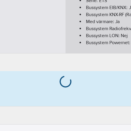
Serie:
ETS
Bussystem EIB/KNX:
Bussystem KNX-RF (Ra
Med värmare:
Ja
Bussystem Radiofrek
Bussystem LON:
Nej
Bussystem Powernet
Bussystem övriga:
In
Färg:
Vit
Dubbelriktad radiofr
Modell/Utförande:
Öv
Monteringsmetod:
Ut
Bussanslutning ingår
Tidsynkronisering vi
Akustisk signal:
Nej
RAL-nummer (liknand
Analog ingång:
Nej
Väderstation:
Ja
Kapslingsklass (IP):
IP