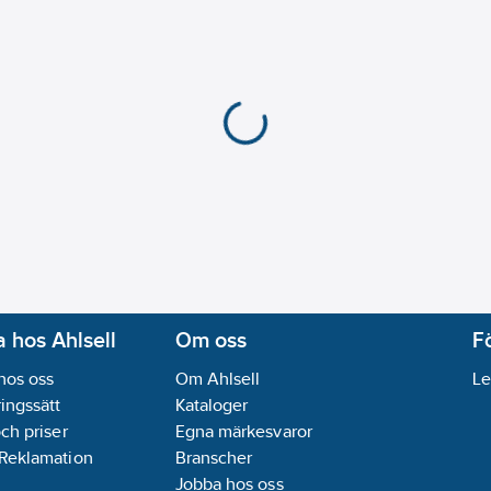
REACH Datum:
2021-0
REACH Informationspl
 hos Ahlsell
Om oss
F
hos oss
Om Ahlsell
Le
ingssätt
Kataloger
och priser
Egna märkesvaror
 Reklamation
Branscher
Jobba hos oss