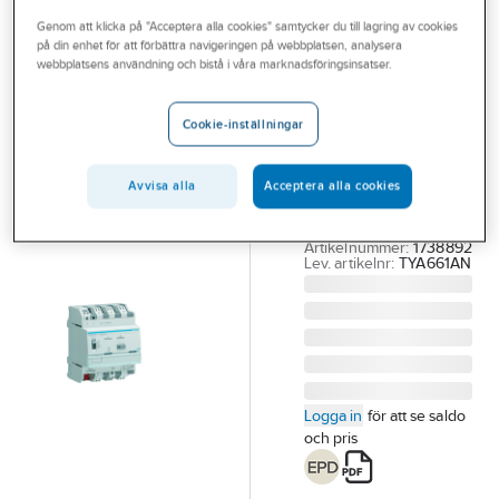
Outlet
Genom att klicka på "Acceptera alla cookies" samtycker du till lagring av cookies
på din enhet för att förbättra navigeringen på webbplatsen, analysera
HAGER
Branscher
webbplatsens användning och bistå i våra marknadsföringsinsatser.
Dimmer
Tjänster
universial TYA,
Cookie-inställningar
Hager
Vårt erbjudande
DIMAKTOR KNX
Bli kund
Avvisa alla
Acceptera alla cookies
1X300W UNIVERSAL
Aktuellt
TYA661AN
Artikelnummer:
1738892
Lev. artikelnr:
TYA661AN
Logga in
för att se saldo
och pris