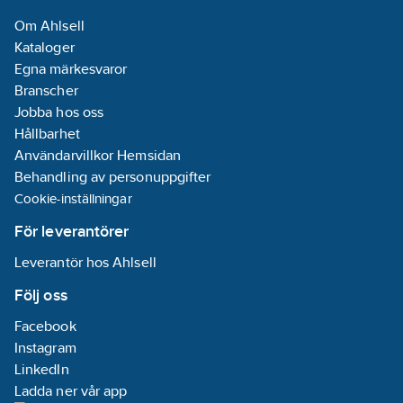
ingång:
Ja
Om Ahlsell
Manuell
Kataloger
styrning/handaktivering:
Egna märkesvaror
Ja
Branscher
Med LED-
Jobba hos oss
indikering:
Ja
Hållbarhet
Effekttillsats
Användarvillkor Hemsidan
användbar:
Nej
Behandling av personuppgifter
Max.
Cookie-inställningar
styrström:
4
mA
Parallelldrift
För leverantörer
möjlig:
Nej
Leverantör hos Ahlsell
Frekvensområde:
Följ oss
50-60
Hz
Facebook
Instagram
Kapslingsklass
LinkedIn
(IP):
IP20
Ladda ner vår app