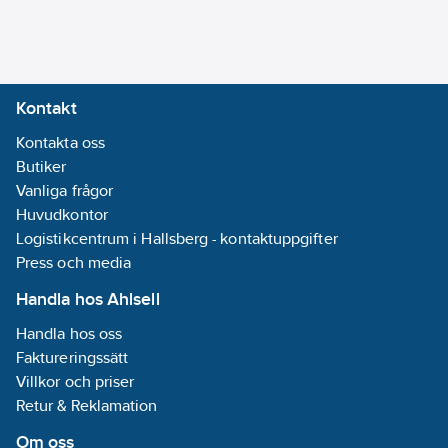
Radiofrekvens:
Nej
Bussystem
LON:
Nej
Kontakt
Bussystem
Kontakta oss
Powernet:
Nej
Butiker
Bussystem
Vanliga frågor
övriga:
Ingen
Huvudkontor
Logistikcentrum i Hallsberg - kontaktuppgifter
Dubbelriktad
Press och media
radiofrekvens:
Nej
Handla hos Ahlsell
Handla hos oss
Bussanslutning
Faktureringssätt
ingår:
Ja
Villkor och priser
Avtagbar
Retur & Reklamation
bussmodul:
Nej
Omformare
Om oss