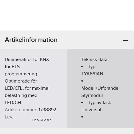
Artikelinformation
Dimmeraktor för KNX
Teknisk data
för ETS-
Typ:
programmering.
TYA661AN
Optimerade för
LED/CFL, för maximal
Modell/Utförande:
belastning med
Styrmodul
LED/CFl
Typ av last:
Artikelnummer:
1738892
Universal
Lev.
TYA661AN
artikelnr:
Spänningsområde:
Ean
30
V