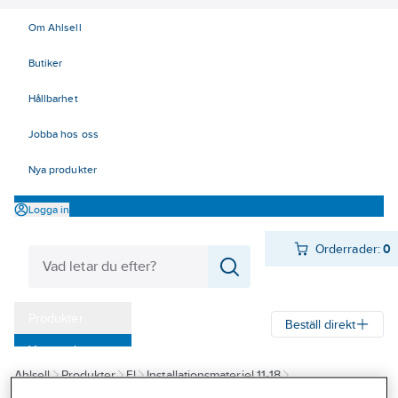
Om Ahlsell
Butiker
Hållbarhet
Jobba hos oss
Nya produkter
Logga in
Orderrader:
0
Produkter
Beställ direkt
Varumärken
Ahlsell
Produkter
El
Installationsmateriel 11-18
Kampanjer
17 Fastighetsautomation / IoT
KNX
KNX Hager
KNX ETS