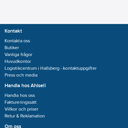
(Radiofrekvens):
Nej
Bussystem
övriga:
Ingen
Kontakt
Bussystem
Kontakta oss
LON:
Nej
Butiker
Bussystem
Vanliga frågor
Powernet:
Nej
Huvudkontor
Bussystem
Logistikcentrum i Hallsberg - kontaktuppgifter
Radiofrekvens:
Press och media
Nej
Handla hos Ahlsell
Korrekturvariabel
Handla hos oss
konstant:
Ja
Faktureringssätt
Villkor och priser
Korrekturvariabel
Retur & Reklamation
växlar:
Ja
Om oss