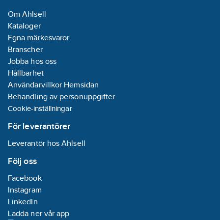
Monteringsmetod:
Om Ahlsell
DRA (DIN-rail
Kataloger
adapter)
Egna märkesvaror
Branscher
Kapslingsklass
Jobba hos oss
(IP):
IP20
Hållbarhet
Användarvillkor Hemsidan
Ventilskyddsfunktion:
Behandling av personuppgifter
Ja
Cookie-inställningar
Avtagbar
bussmodul:
Nej
För leverantörer
Leverantör hos Ahlsell
Dubbelriktad
radiofrekvens:
Följ oss
Nej
Facebook
Serie:
easy-
Instagram
KNX
LinkedIn
Ladda ner vår app