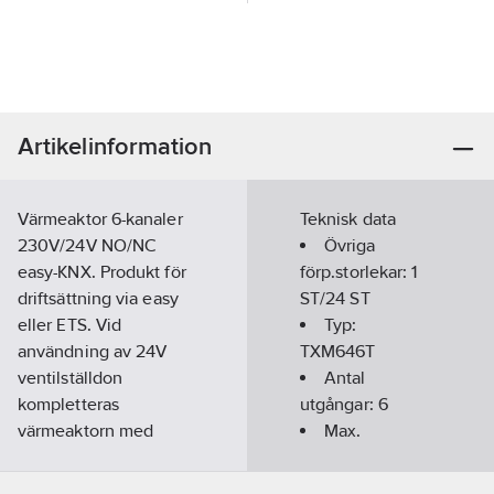
Artikelinformation
Värmeaktor 6-kanaler
Teknisk data
230V/24V NO/NC
Övriga
easy-KNX. Produkt för
förp.storlekar:
1
driftsättning via easy
ST/24 ST
eller ETS. Vid
Typ:
användning av 24V
TXM646T
ventilställdon
Antal
kompletteras
utgångar:
6
värmeaktorn med
Max.
transformator ST312.
omkopplingsström
Artikelnummer:
1739749
(resistiv last):