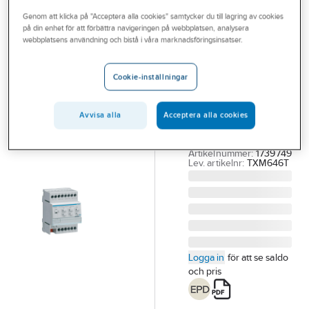
Outlet
Genom att klicka på "Acceptera alla cookies" samtycker du till lagring av cookies
på din enhet för att förbättra navigeringen på webbplatsen, analysera
HAGER
Branscher
webbplatsens användning och bistå i våra marknadsföringsinsatser.
Värmeaktor 6-
Tjänster
kanaler easy-
Cookie-inställningar
KNX
Vårt erbjudande
VÄRMEAKTOR 6-
Bli kund
Avvisa alla
Acceptera alla cookies
KANALER EASY-KNX
Aktuellt
TXM646T
Artikelnummer:
1739749
Lev. artikelnr:
TXM646T
Logga in
för att se saldo
och pris