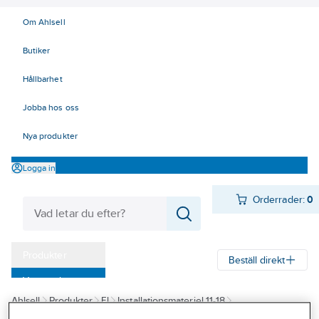
Om Ahlsell
Butiker
Hållbarhet
Jobba hos oss
Nya produkter
Logga in
Orderrader:
0
Produkter
Beställ direkt
Varumärken
Ahlsell
Produkter
El
Installationsmateriel 11-18
Kampanjer
17 Fastighetsautomation / IoT
KNX
KNX Hager
easy-KNX