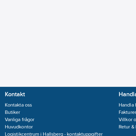
Kontakt
Handla
Kontakta oss
Handla 
Butiker
Fakturer
Vanliga frågor
Villkor 
Huvudkontor
Retur &
Logistikcentrum i Hallsberg - kontaktuppgifter