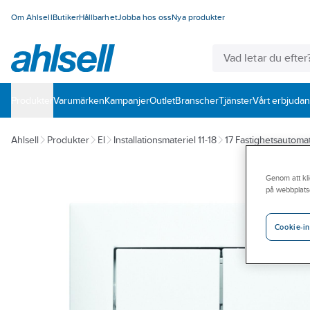
Om Ahlsell
Butiker
Hållbarhet
Jobba hos oss
Nya produkter
Produkter
Varumärken
Kampanjer
Outlet
Branscher
Tjänster
Vårt erbjuda
Ahlsell
Produkter
El
Installationsmateriel 11-18
17 Fastighetsautomat
Genom att kli
på webbplats
Cookie-in