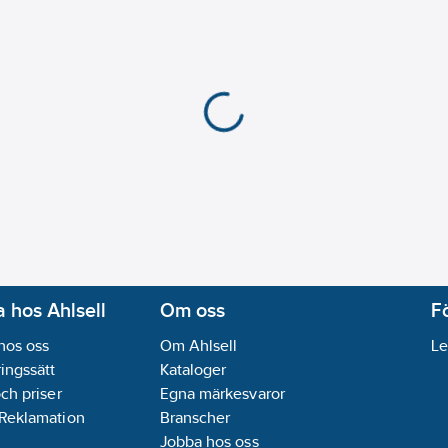
Med yta för etikett/m
Monteringsmetod:
In
Kapslingsklass (IP):
IP
Transparent:
Nej
Typ av yta:
Blank
Ytskydd:
Obehandlad
Minsta djup på infälld
REACH Datum:
2021-0
REACH Informationspl
 hos Ahlsell
Om oss
F
hos oss
Om Ahlsell
Le
ingssätt
Kataloger
och priser
Egna märkesvaror
 Reklamation
Branscher
Jobba hos oss