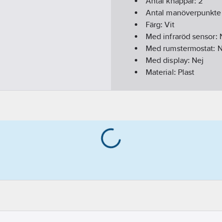
Antal knappar:
2
Antal manöverpunkte
Färg:
Vit
Med infraröd sensor:
Med rumstermostat:
N
Med display:
Nej
Material:
Plast
Materialkvalitet:
Term
Bussanslutning ingår
Bussystem EIB/KNX:
Bussystem KNX-RF (Ra
Bussystem övriga:
In
Bussystem LON:
Nej
Bussystem Powernet
Bussystem Radiofrek
RAL-nummer (liknand
Dubbelriktad radiofr
Med LED-indikering:
Med stöldskydd/isärt