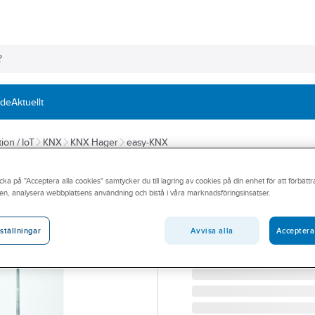
nde
Aktuellt
ion / IoT
KNX
KNX Hager
easy-KNX
HAGER
cka på "Acceptera alla cookies" samtycker du till lagring av cookies på din enhet för att förbätt
Tryckknapp KNX 
en, analysera webbplatsens användning och bistå i våra marknadsföringsinsatser.
TRYCKKNAPP KNX DUBBEL
Artikelnummer:
1739061
Avvisa alla
Acceptera
ställningar
Lev. artikelnr:
6380142109