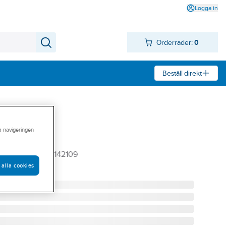
Logga in
Orderrader:
0
Beställ direkt
ra navigeringen
serie S1
 S.1 VIT 6380142109
 alla cookies