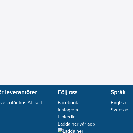
ärkning:
Nej
fällt montage
20
 installationsdosa:
34
mm
6-16
ikt:
Nej
ör leverantörer
Följ oss
Språk
verantör hos Ahlsell
Facebook
English
Instagram
Svenska
LinkedIn
Ladda ner vår app