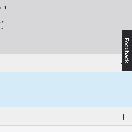
r:
4
Nej
ej
Feedback
oplast
:
Ja
Ja
diofrekvens):
Nej
gen
:
Nej
vens:
Nej
e):
9010
ekvens:
Nej
Ja
agningsskydd:
Ja