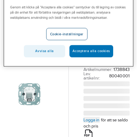
Outlet
Genom att klicka på "Acceptera alla cookies" samtycker du till lagring av cookies
på din enhet för att förbättra navigeringen på webbplatsen, analysera
HAGER
Branscher
webbplatsens användning och bistå i våra marknadsföringsinsatser.
Tryckknapp
Tjänster
med extern
Cookie-inställningar
busskopplare,
Vårt erbjudande
Hager
Aktuellt
Avvisa alla
Acceptera alla cookies
BUSSKOPPLARE KNX
80040001
Artikelnummer:
1738843
Lev.
80040001
artikelnr:
Logga in
för att se saldo
och pris