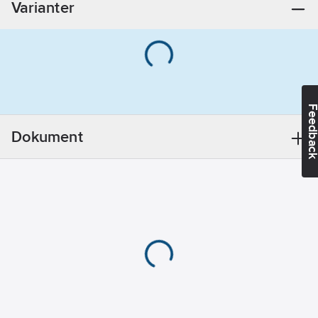
Varianter
EIB/KNX:
Ja
Bussystem
övriga:
Ingen
Bussystem
KNX-RF
(Radiofrekvens):
Feedba
Nej
Bussystem
Dokument
LON:
Nej
Bussystem
Powernet:
Nej
Bussystem
Radiofrekvens:
Nej
Monteringsmetod:
Infällt montage
Typ av
fastsättning: