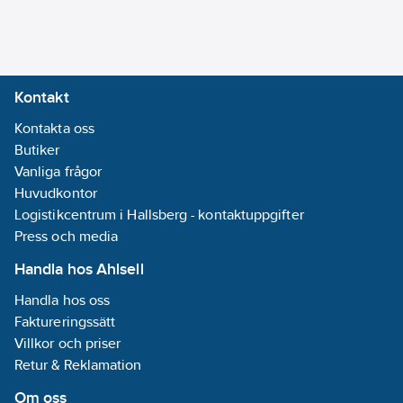
Montering med
klo och skruv
Dubbelriktad
Kontakt
radiofrekvens:
Kontakta oss
Nej
Butiker
REACH
Vanliga frågor
Datum:
2021-
Huvudkontor
06-16
Logistikcentrum i Hallsberg - kontaktuppgifter
REACH
Press och media
Informationsplikt:
Nej
Handla hos Ahlsell
Handla hos oss
Faktureringssätt
Villkor och priser
Retur & Reklamation
Om oss