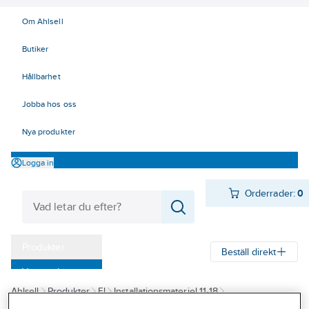
Om Ahlsell
Butiker
Hållbarhet
Jobba hos oss
Nya produkter
Logga in
Orderrader:
0
Produkter
Beställ direkt
Varumärken
Ahlsell
Produkter
El
Installationsmateriel 11-18
Kampanjer
17 Fastighetsautomation / IoT
KNX
KNX Hager
easy-KNX