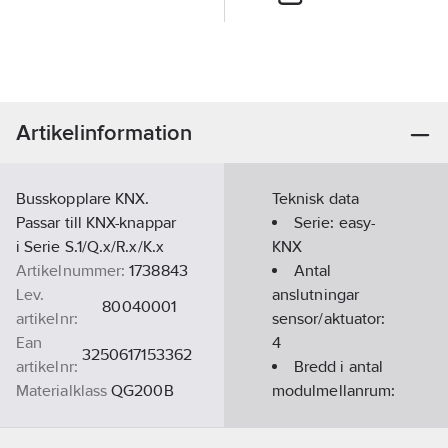
Artikelinformation
Busskopplare KNX.
Teknisk data
Passar till KNX-knappar
Serie:
easy-
i Serie S.1/Q.x/R.x/K.x
KNX
Artikelnummer:
1738843
Antal
Lev.
anslutningar
80040001
artikelnr:
sensor/aktuator:
Ean
4
3250617153362
artikelnr:
Bredd i antal
Materialklass
QG200B
modulmellanrum:
0
Bussystem