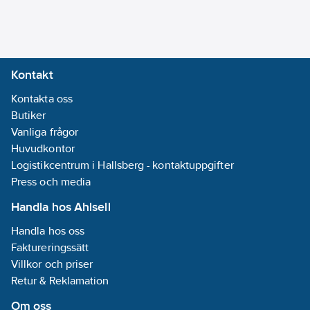
Radiofrekvens:
Nej
Manuell
styrning/handaktivering:
Kontakt
Nej
Kontakta oss
Med LED-
Butiker
indikering:
Nej
Vanliga frågor
Huvudkontor
Bussanslutning
Logistikcentrum i Hallsberg - kontaktuppgifter
ingår:
Nej
Press och media
Monteringsmetod:
Handla hos Ahlsell
DRA (DIN-rail
Handla hos oss
adapter)
Faktureringssätt
Villkor och priser
Kapslingsklass
Retur & Reklamation
(IP):
IP20
REACH
Om oss