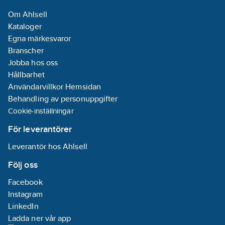
Datum:
2021-
Om Ahlsell
04-30
Kataloger
REACH
Egna märkesvaror
Informationsplikt:
Branscher
Nej
Jobba hos oss
Hållbarhet
Användarvillkor Hemsidan
Behandling av personuppgifter
Cookie-inställningar
För leverantörer
Leverantör hos Ahlsell
Följ oss
Facebook
Instagram
LinkedIn
Ladda ner vår app