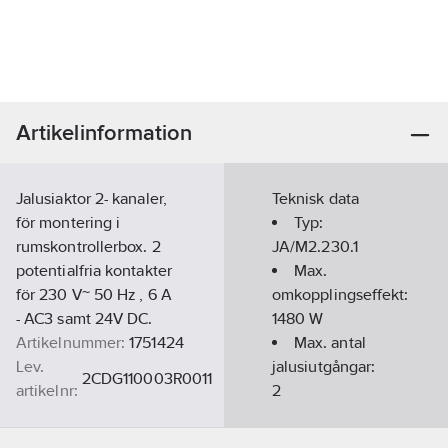
Artikelinformation
Jalusiaktor 2- kanaler,
Teknisk data
för montering i
Typ:
rumskontrollerbox. 2
JA/M2.230.1
potentialfria kontakter
Max.
för 230 V~ 50 Hz , 6 A
omkopplingseffekt:
- AC3 samt 24V DC.
1480
W
Artikelnummer:
1751424
Max. antal
Lev.
jalusiutgångar:
2CDG110003R0011
artikelnr:
2
Ean
Antal
4016779583152
artikelnr:
ingångar:
0