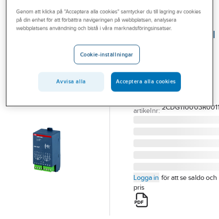
Outlet
Genom att klicka på "Acceptera alla cookies" samtycker du till lagring av cookies
på din enhet för att förbättra navigeringen på webbplatsen, analysera
ABB
Branscher
webbplatsens användning och bistå i våra marknadsföringsinsatser.
Jalusiaktormodul
Tjänster
2-kanaler KNX,
Cookie-inställningar
ABB
Vårt erbjudande
JALUSIAKTOR 230V
Aktuellt
Avvisa alla
Acceptera alla cookies
2CDG110003R0011
Artikelnummer:
1751424
Lev.
2CDG110003R001
artikelnr:
Logga in
för att se saldo och
pris