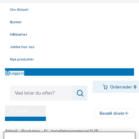
Om Ahlsell
Butiker
Hållbarhet
Jobba hos oss
Nya produkter
Logga in
Orderrader:
0
Produkter
Beställ direkt
Varumärken
Ahlsell
Produkter
El
Installationsmateriel 11-18
Kampanjer
17 Fastighetsautomation / IoT
KNX
Jalusiaktorer