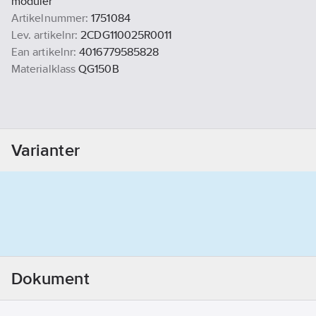
moduler
Artikelnummer:
1751084
Lev. artikelnr:
2CDG110025R0011
Ean artikelnr:
4016779585828
Materialklass
QG150B
Varianter
Dokument