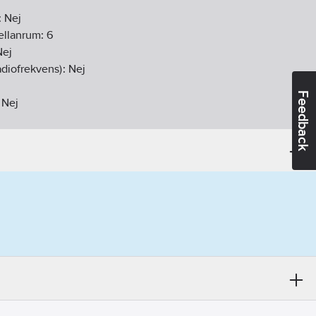
:
Nej
ellanrum:
6
Nej
diofrekvens):
Nej
Feedback
:
Nej
vens:
Nej
Nej
j
Nej
lysningssystemsgränssnitt/Dali
A (DIN-rail adapter)
20