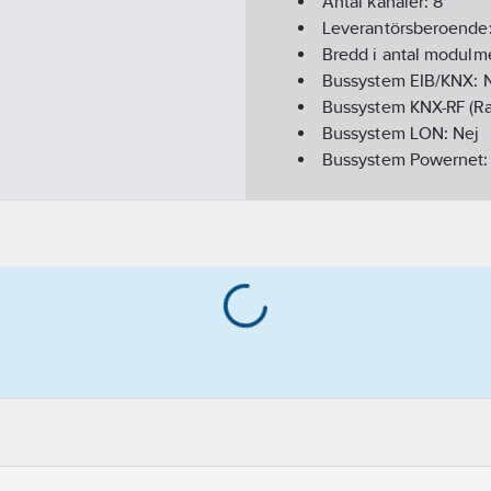
Antal kanaler:
8
Leverantörsberoende
Bredd i antal modulm
Bussystem EIB/KNX:
Bussystem KNX-RF (Ra
Bussystem LON:
Nej
Bussystem Powernet
Bussystem Radiofrek
Demonteringsskydd:
Driftspänning:
230
V
Infraröd-gränssnitt:
Ne
Kan uppdateras:
Nej
Med LED-indikering:
Modell/Utförande:
Be
Monteringsmetod:
DR
Protokoll:
Övrigt
Radiogränssnitt:
Nej
Kapslingsklass (IP):
IP
Visualisering:
Nej