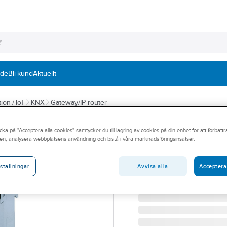
nde
Bli kund
Aktuellt
ion / IoT
KNX
Gateway/IP-router
ABB
cka på "Acceptera alla cookies" samtycker du till lagring av cookies på din enhet för att förbätt
DALI-gateway 8
en, analysera webbplatsens användning och bistå i våra marknadsföringsinsatser.
DALIGRÄNSSNITT 8-KAN
Artikelnummer:
1751084
Avvisa alla
Acceptera
ställningar
Lev. artikelnr:
2CDG110025R