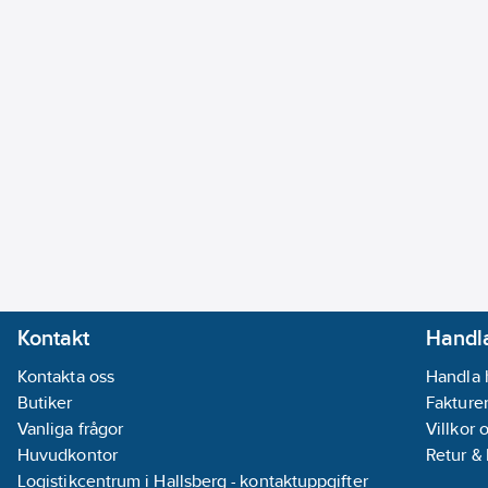
Kontakt
Handla
Kontakta oss
Handla 
Butiker
Fakturer
Vanliga frågor
Villkor 
Huvudkontor
Retur &
Logistikcentrum i Hallsberg - kontaktuppgifter