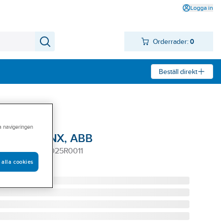
Logga in
Orderrader:
0
Beställ direkt
ra navigeringen
-kanaler KNX, ABB
ALER 2CDG110025R0011
 alla cookies
0011