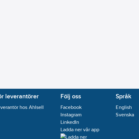
gen
04-30
ikt:
Nej
ör leverantörer
Följ oss
Språk
verantör hos Ahlsell
Facebook
English
Instagram
Svenska
LinkedIn
Ladda ner vår app