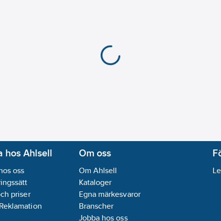
Web-Server:
Nej
Bussystem övriga:
In
REACH Datum:
2021-
REACH Informationspl
 hos Ahlsell
Om oss
F
hos oss
Om Ahlsell
Le
ingssätt
Kataloger
och priser
Egna märkesvaror
 Reklamation
Branscher
Jobba hos oss