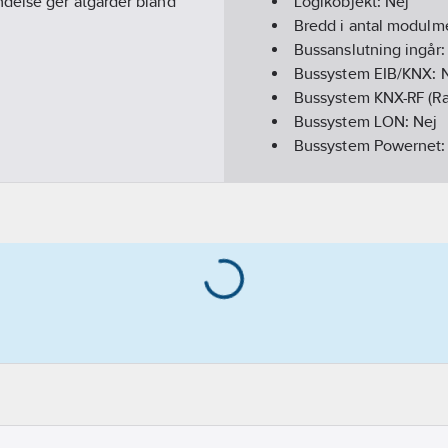
delse ger åtgärder bland
Logikobjekt:
Nej
Bredd i antal modulm
Bussanslutning ingår
Bussystem EIB/KNX:
Bussystem KNX-RF (Ra
Bussystem LON:
Nej
Bussystem Powernet
Bussystem Radiofrek
Monteringsmetod:
DR
Bussystem övriga:
In
REACH Datum:
2021-
REACH Informationspl