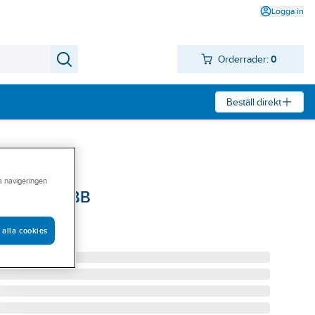
Logga in
Orderrader:
0
Beställ direkt
ra navigeringen
het KNX, ABB
0011
 alla cookies
0011