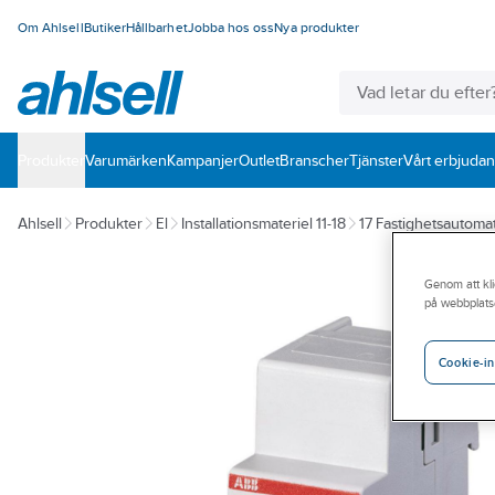
Om Ahlsell
Butiker
Hållbarhet
Jobba hos oss
Nya produkter
Produkter
Varumärken
Kampanjer
Outlet
Branscher
Tjänster
Vårt erbjuda
Ahlsell
Produkter
El
Installationsmateriel 11-18
17 Fastighetsautomat
Genom att kli
på webbplats
Cookie-in