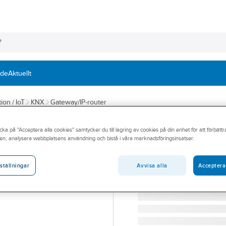
nde
Aktuellt
ion / IoT
KNX
Gateway/IP-router
ABB
cka på "Acceptera alla cookies" samtycker du till lagring av cookies på din enhet för att förbätt
Applikationsen
en, analysera webbplatsens användning och bistå i våra marknadsföringsinsatser.
TIDENHET 2CDG110072R
Artikelnummer:
1750095
Avvisa alla
Acceptera
ställningar
Lev. artikelnr:
2CDG110072R