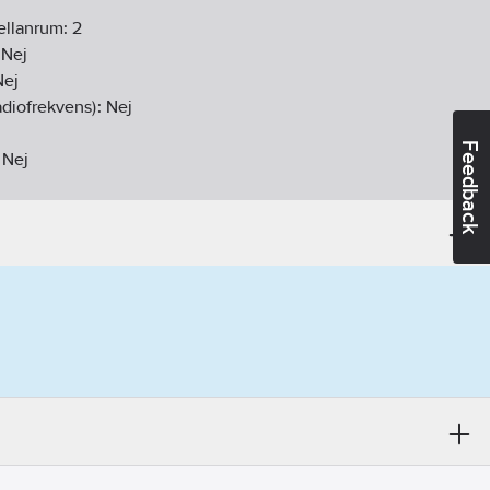
ellanrum:
2
:
Nej
Nej
diofrekvens):
Nej
Feedback
:
Nej
vens:
Nej
A (DIN-rail adapter)
gen
04-30
ikt:
Nej