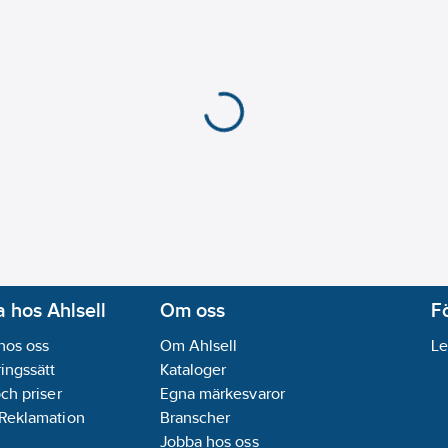
 hos Ahlsell
Om oss
F
hos oss
Om Ahlsell
Le
ingssätt
Kataloger
och priser
Egna märkesvaror
 Reklamation
Branscher
Jobba hos oss