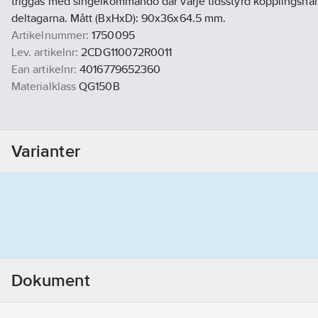
triggas med singelkommando där varje tidsstyrd kopplingshän
deltagarna. Mått (BxHxD): 90x36x64.5 mm.
Artikelnummer:
1750095
Lev. artikelnr:
2CDG110072R0011
Ean artikelnr:
4016779652360
Materialklass
QG150B
Varianter
Dokument