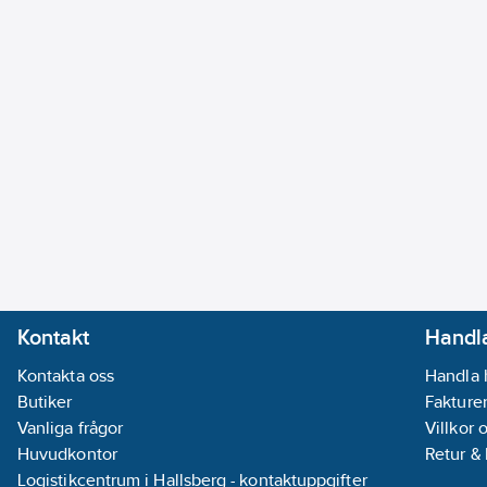
Kontakt
Handla
Kontakta oss
Handla 
Butiker
Fakturer
Vanliga frågor
Villkor 
Huvudkontor
Retur &
Logistikcentrum i Hallsberg - kontaktuppgifter