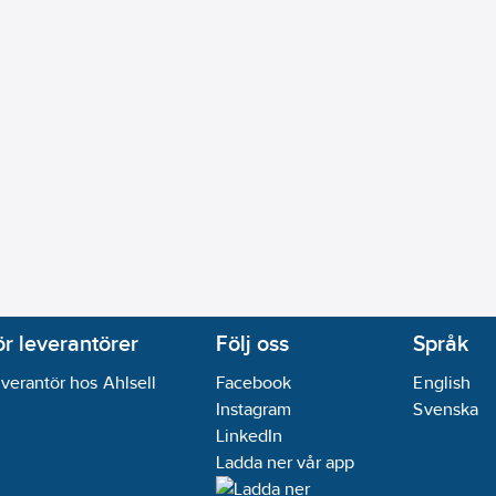
ör leverantörer
Följ oss
Språk
verantör hos Ahlsell
Facebook
English
Instagram
Svenska
LinkedIn
Ladda ner vår app