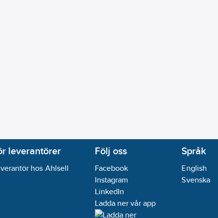
igt
ekvens:
Nej
r kanal:
4
07-18
X
ikt:
Nej
ör leverantörer
Följ oss
Språk
verantör hos Ahlsell
Facebook
English
Instagram
Svenska
LinkedIn
Ladda ner vår app