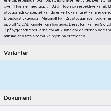
energibesparingar och förbättrad driftseffektivitet. Den styr up
över 4 kanaler med upp till 32 driftdon på respektive kanal.
utbyggnadskonceptet kan du enkelt öka antalet kanaler geno
Broadcast Extension. Maximalt kan 2st utbyggnadsmoduler ansl
upp till 12 DALI kanaler kan hanteras. Dessutom kan en Switc
2 påbyggnadsmodulerna, för att kunna gör drivdonen helt s
minska den totala förbrukningen på driftdonen.
Artikelnummer:
1741047
Lev. artikelnr:
MTN6725-0005S
Varianter
Ean artikelnr:
3606487200239
Materialklass
QG100B
Dokument