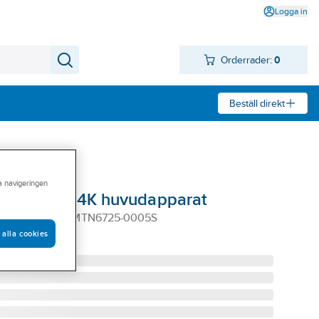
Logga in
Orderrader:
0
Beställ direkt
ra navigeringen
roadcast 4K huvudapparat
AST 4K MAST MTN6725-0005S
 alla cookies
05S