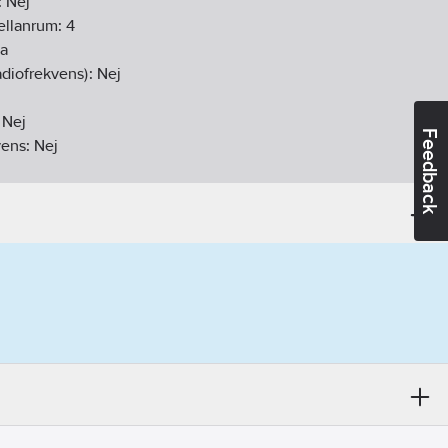
:
Nej
ellanrum:
4
Ja
diofrekvens):
Nej
:
Nej
Feedback
vens:
Nej
Nej
0
V
j
Ja
lysningssystemsgränssnitt/Dali
A (DIN-rail adapter)
20