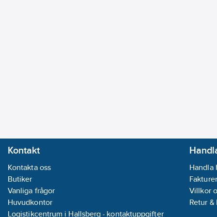
Kontakt
Handla
Kontakta oss
Handla 
Butiker
Fakturer
Vanliga frågor
Villkor 
Huvudkontor
Retur &
Logistikcentrum i Hallsberg - kontaktuppgifter