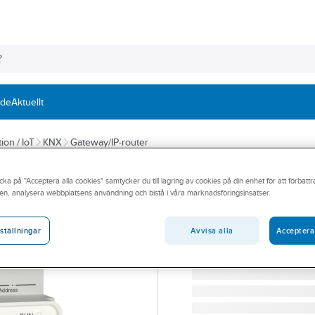
nde
Aktuellt
ion / IoT
KNX
Gateway/IP-router
SCHNEIDER ELECTRIC
cka på "Acceptera alla cookies" samtycker du till lagring av cookies på din enhet för att förbätt
KNX/DALI-GTW B
en, analysera webbplatsens användning och bistå i våra marknadsföringsinsatser.
KNX/DALI-GTW BROADC
Artikelnummer:
1741047
Avvisa alla
Acceptera
ställningar
Lev. artikelnr:
MTN6725-00