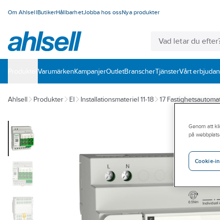
Om Ahlsell
Butiker
Hållbarhet
Jobba hos oss
Nya produkter
Produkter
Varumärken
Kampanjer
Outlet
Branscher
Tjänster
Vårt erbjuda
Ahlsell
Produkter
El
Installationsmateriel 11-18
17 Fastighetsautomat
Genom att kli
på webbplats
Cookie-in