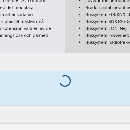
p till 128 DALI-driftdon
Leverantörsberoende
 Med det modulära
Bredd i antal modulm
m att ansluta en
Bussystem EIB/KNX:
utas till mastern, så
Bussystem KNX-RF (Ra
h Extension vara en av de
Bussystem LON:
Nej
pänningslösa och därmed
Bussystem Powernet
Bussystem Radiofrek
Demonteringsskydd:
Driftspänning:
100-24
Infraröd-gränssnitt:
Ne
Kan uppdateras:
Ja
Med LED-indikering:
Modell/Utförande:
Be
Monteringsmetod:
DR
Protokoll:
Övrigt
Radiogränssnitt:
Nej
Kapslingsklass (IP):
IP
Visualisering:
Nej
Web-Server:
Nej