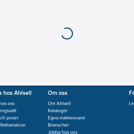
Bussystem övriga:
Övr
Dubbelriktad radiofr
Max. antal enheter pe
REACH Datum:
2025-
Serie:
SpaceLogic KN
REACH Informationspl
 hos Ahlsell
Om oss
F
hos oss
Om Ahlsell
Le
ingssätt
Kataloger
och priser
Egna märkesvaror
 Reklamation
Branscher
Jobba hos oss