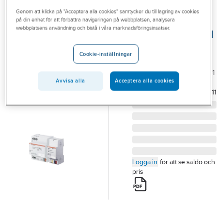
Outlet
Genom att klicka på "Acceptera alla cookies" samtycker du till lagring av cookies
på din enhet för att förbättra navigeringen på webbplatsen, analysera
ABB
Branscher
webbplatsens användning och bistå i våra marknadsföringsinsatser.
IP-gränssnitt med
Tjänster
strömförsörjning
Cookie-inställningar
KNX STRÖMFÖRS. IP
Vårt erbjudande
GRÄNSSNITT HIL/S20.1.1
Bli kund
Avvisa alla
Acceptera alla cookies
Artikelnummer:
1739868
Lev.
2CDG110237R0011
artikelnr:
Aktuellt
Logga in
för att se saldo och
pris