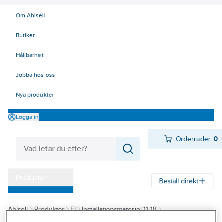
Om Ahlsell
Butiker
Hållbarhet
Jobba hos oss
Nya produkter
Logga in
Orderrader:
0
Produkter
Beställ direkt
Varumärken
Ahlsell
Produkter
El
Installationsmateriel 11-18
Kampanjer
17 Fastighetsautomation / IoT
KNX
Gateway/IP-router