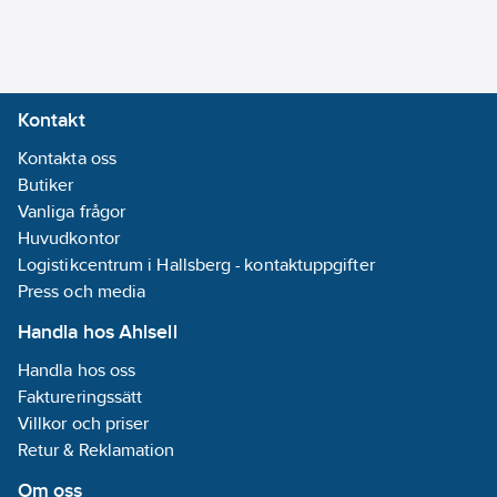
Bredd i antal
modulmellanrum:
6
Kontakt
Bussanslutning
Kontakta oss
ingår:
Ja
Butiker
Färg:
Vit
Vanliga frågor
RAL-nummer
Huvudkontor
(liknande):
7010
Logistikcentrum i Hallsberg - kontaktuppgifter
Max.
Press och media
dataöverföringshastighet
1000000
Bd
Handla hos Ahlsell
Handla hos oss
Kapslingsklass
Faktureringssätt
(IP):
IP20
Villkor och priser
Med LED-
Retur & Reklamation
indikering:
Ja
Transparent:
Om oss