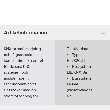
Artikelinformation
KNX strömförsörjning
Teknisk data
och IP gränssnitt i
Typ:
kombination. En enhet
HIL/S20.1.1
för de små KNX-
Bussystem
systemen och
EIB/KNX:
Ja
anslutningen till
Bussystem
Ethernet-nätverket.
KNX-RF
Det räcker med en
(Radiofrekvens):
strömförsörjning för
Nej
upp till 20 KNX-
Bussystem
enheter. IP
Radiofrekvens: