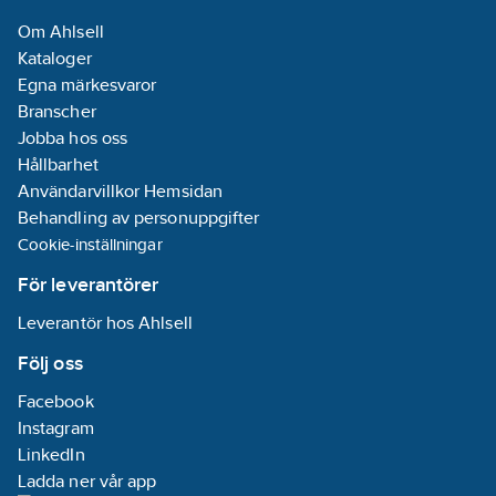
Nej
Om Ahlsell
Med yta för
Kataloger
etikett/märkning:
Egna märkesvaror
Ja
Branscher
Typ av yta:
Jobba hos oss
Matt
Hållbarhet
Ytskydd:
Användarvillkor Hemsidan
Obehandlad
Behandling av personuppgifter
Cookie-inställningar
Dubbelriktad
radiofrekvens:
För leverantörer
Nej
Leverantör hos Ahlsell
Minsta djup
på infälld
Följ oss
installationsdosa:
Facebook
64.5
mm
Instagram
REACH
LinkedIn
Datum:
2021-
Ladda ner vår app
04-30