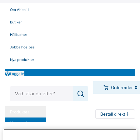
Om Ahlsell
Butiker
Hållbarhet
Jobba hos oss
Nya produkter
Logga in
Orderrader:
0
Produkter
Beställ direkt
Varumärken
Ahlsell
Produkter
El
Installationsmateriel 11-18
Kampanjer
17 Fastighetsautomation / IoT
KNX
Energimätning