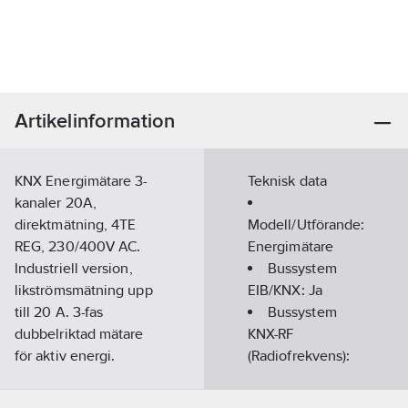
Artikelinformation
KNX Energimätare 3-
Teknisk data
kanaler 20A,
direktmätning, 4TE
Modell/Utförande:
REG, 230/400V AC.
Energimätare
Industriell version,
Bussystem
likströmsmätning upp
EIB/KNX:
Ja
till 20 A. 3-fas
Bussystem
dubbelriktad mätare
KNX-RF
för aktiv energi.
(Radiofrekvens):
Energimätare för
Nej
enfas- eller
Bussystem