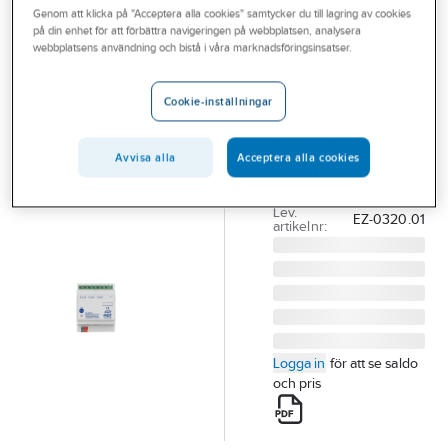
Genom att klicka på "Acceptera alla cookies" samtycker du till lagring av cookies
Outlet
på din enhet för att förbättra navigeringen på webbplatsen, analysera
MDT
webbplatsens användning och bistå i våra marknadsföringsinsatser.
Branscher
Energimätare
Tjänster
3x20A
Cookie-inställningar
230/400V
Vårt erbjudande
ENERGIMÄTARE
Avvisa alla
Acceptera alla cookies
Aktuellt
3X20A 230/400V
Artikelnummer:
1740899
Lev.
EZ-0320.01
artikelnr:
Logga in
för att se saldo
och pris