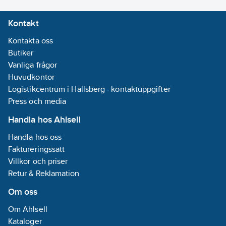
anslutningsplintar. Alla
Nej
Kontakt
L-anslutningar
REACH
separerade. Snabb
Datum:
2023-
Kontakta oss
nedladdning av
09-19
Butiker
applikationer (stöd för
Serie:
MDT
Vanliga frågor
lång ram för ETS 5).
REACH
Huvudkontor
Integrerad
Informationsplikt:
Logistikcentrum i Hallsberg - kontaktuppgifter
busskopplingsenhet. 3
Nej
Press och media
års produktgaranti.
Typ av
Handla hos Ahlsell
Artikelnummer:
1740899
anslutning:
Lev.
Direkt
Handla hos oss
EZ-0320.01
artikelnr:
Reaktiv
Faktureringssätt
Ean
effekt:
Ja
Villkor och priser
4251916130732
artikelnr:
Retur & Reklamation
Materialklass
QG2800
Om oss
Om Ahlsell
Kataloger