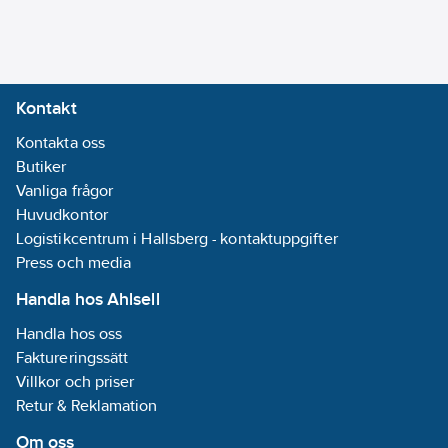
KNX Secure:
Ja
Bussystem
KNX Secure-RF
(Radiofrekvens):
Kontakt
Nej
Kontakta oss
REACH
Butiker
Datum:
2025-
Vanliga frågor
03-03
Huvudkontor
REACH
Logistikcentrum i Hallsberg - kontaktuppgifter
Informationsplikt:
Press och media
Nej
Handla hos Ahlsell
Handla hos oss
Faktureringssätt
Villkor och priser
Retur & Reklamation
Om oss