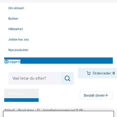
Om Ahlsell
Butiker
Hållbarhet
Jobba hos oss
Nya produkter
Logga in
Orderrader:
0
Produkter
Beställ direkt
Varumärken
Ahlsell
Produkter
El
Installationsmateriel 11-18
Kampanjer
17 Fastighetsautomation / IoT
KNX
Drivdon