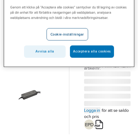
Outlet
Genom att klicka på "Acceptera alla cookies" samtycker du till lagring av cookies
på din enhet för att förbättra navigeringen på webbplatsen, analysera
MEAN WELL
Branscher
webbplatsens användning och bistå i våra marknadsföringsinsatser.
Drivdon LED
Tjänster
KNX PWM
Cookie-inställningar
DRIVDON LED 120W
Vårt erbjudande
12VDC KNX PWM-
Bli kund
Avvisa alla
Acceptera alla cookies
120-12KN
Artikelnummer:
1741131
Aktuellt
Lev.
PWM-120-12KN
artikelnr:
Logga in
för att se saldo
och pris