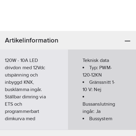
Artikelinformation
120W - 10A LED
Teknisk data
drivdon med 12Vdc
Typ:
PWM-
utspänning och
120-12KN
inbyggd KNX,
Gränssnitt 1-
busklämma ingår.
10 V:
Nej
Ställbar dimring via
ETS och
Bussanslutning
programmerbart
ingår:
Ja
dimkurva med
Bussystem
effektfunktion och
EIB/KNX:
Ja
CLO funktion.
Bussystem