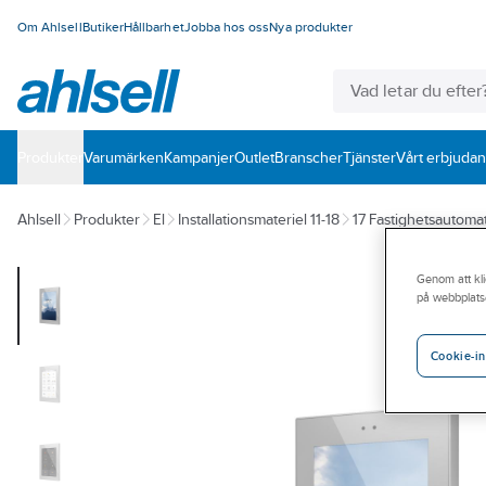
Om Ahlsell
Butiker
Hållbarhet
Jobba hos oss
Nya produkter
Produkter
Varumärken
Kampanjer
Outlet
Branscher
Tjänster
Vårt erbjuda
Ahlsell
Produkter
El
Installationsmateriel 11-18
17 Fastighetsautomat
Genom att kli
på webbplats
Cookie-in