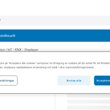
nde
Aktuellt
ion / IoT
KNX
Displayer
ZENNIO
cka på "Acceptera alla cookies" samtycker du till lagring av cookies på din enhet för att förbätt
Touchpanel 5,0"
en, analysera webbplatsens användning och bistå i våra marknadsföringsinsatser.
TOUCHPANEL Z50 5" SI
Artikelnummer:
1740712
Avvisa alla
Acceptera
ställningar
Lev. artikelnr:
ZVIZ50S