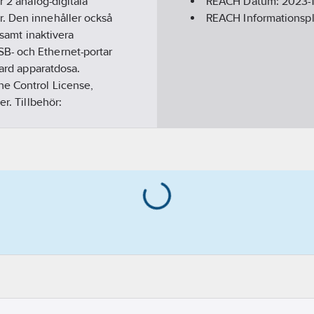
r 2 analog-digitala
REACH Datum:
2023-
. Den innehåller också
REACH Informationspl
 samt inaktivera
B- och Ethernet-portar
dard apparatdosa.
ne Control License,
r. Tillbehör: