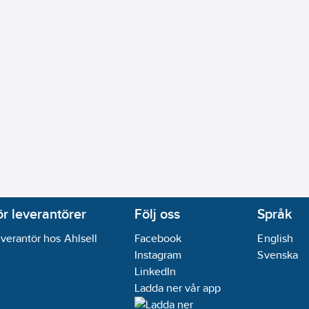
ör leverantörer
Följ oss
Språk
verantör hos Ahlsell
Facebook
English
Instagram
Svenska
LinkedIn
Ladda ner vår app