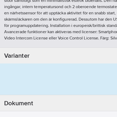
sidor samtidigt som en minimalistisk estetik bibehålls. Den ha
ingångar, intern temperatursond och 2 oberoende termostater
en närhetssensor för att upptäcka aktivitet för en snabb start,
skärmsläckaren om den är konfigurerad. Dessutom har den US
för programuppdatering. Installation i europeisk/brittisk stan
Avancerade funktioner kan aktiveras med licenser: Smartpho
Video Intercom License eller Voice Control License. Färg: Silve
temperatursond och rörelsesensor.
Artikelnummer:
1740712
Varianter
Lev. artikelnr:
ZVIZ50S
Materialklass
QG2800
Dokument