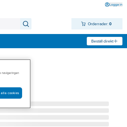
Logga in
Orderrader:
0
Beställ direkt
ra navigeringen
LVER
 alla cookies