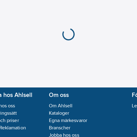
 hos Ahlsell
Om oss
F
hos oss
Om Ahlsell
Le
ingssätt
Kataloger
och priser
Egna märkesvaror
 Reklamation
Branscher
Jobba hos oss