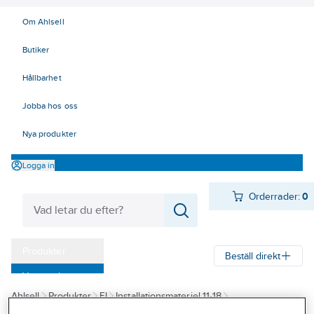
Om Ahlsell
Butiker
Hållbarhet
Jobba hos oss
Nya produkter
Logga in
Orderrader:
0
Produkter
Beställ direkt
Varumärken
Ahlsell
Produkter
El
Installationsmateriel 11-18
Kampanjer
17 Fastighetsautomation / IoT
KNX
Displayer