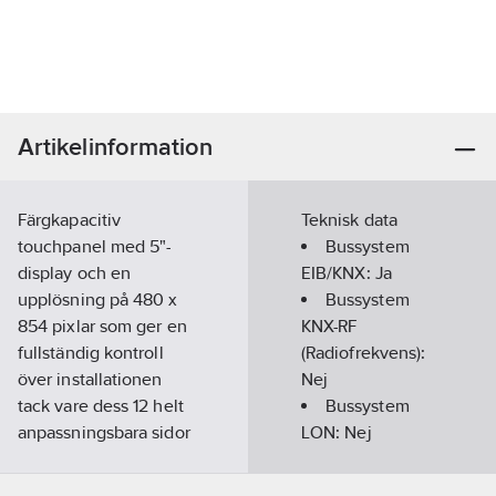
Artikelinformation
Färgkapacitiv
Teknisk data
touchpanel med 5"-
Bussystem
display och en
EIB/KNX:
Ja
upplösning på 480 x
Bussystem
854 pixlar som ger en
KNX-RF
fullständig kontroll
(Radiofrekvens):
över installationen
Nej
tack vare dess 12 helt
Bussystem
anpassningsbara sidor
LON:
Nej
samtidigt som en
Bussystem
minimalistisk estetik
Powernet:
Nej