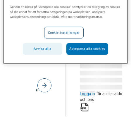
Outlet
Genom att klicka på "Acceptera alla cookies" samtycker du till lagring av cookies
på din enhet för att förbättra navigeringen på webbplatsen, analysera
ZENNIO
Branscher
webbplatsens användning och bistå i våra marknadsföringsinsatser.
Touchpanel
Tjänster
Z50 5" svart
Cookie-inställningar
TOUCHPANEL Z50
Vårt erbjudande
5" SVART
Aktuellt
Avvisa alla
Acceptera alla cookies
Artikelnummer:
1740711
Lev. artikelnr:
ZVIZ50A
Logga in
för att se saldo
och pris