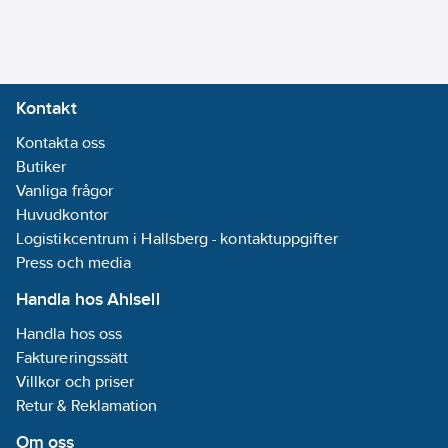
standard apparatdosa.
övriga:
Ingen
Avancerade
funktioner kan
Dubbelriktad
aktiveras med
radiofrekvens:
Kontakt
licenser: Smartphone
Nej
Control License, Video
Kontakta oss
Serie:
Intercom License eller
Butiker
Zennio
Voice Control License.
Vanliga frågor
REACH
Färg: antracit.
Huvudkontor
Datum:
2023-
Tillbehör:
Logistikcentrum i Hallsberg - kontaktuppgifter
10-27
temperatursond och
Press och media
REACH
rörelsesensor.
Informationsplikt:
Handla hos Ahlsell
Artikelnummer:
1740711
Nej
Handla hos oss
Lev.
ZVIZ50A
Faktureringssätt
artikelnr:
Villkor och priser
Materialklass
QG2800
Retur & Reklamation
Om oss