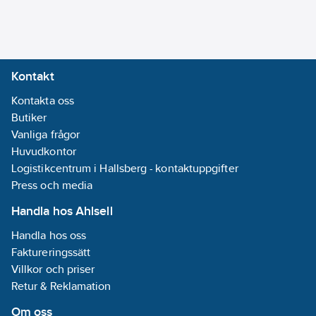
tryckknappar,
temperatursonder
eller rörelsedetektorer
Z28 finns i vit, antracit
Kontakt
och silverfärg
Tillbehör:
Kontakta oss
temperatursond,
Butiker
rörelsesensor.
Vanliga frågor
Artikelnummer:
Huvudkontor
1740700
Lev. artikelnr:
Logistikcentrum i Hallsberg - kontaktuppgifter
ZVIZ28A
Materialklass
Press och media
QG2800
Handla hos Ahlsell
Handla hos oss
Faktureringssätt
Villkor och priser
Retur & Reklamation
Om oss