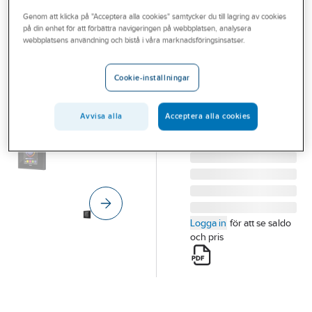
Outlet
Genom att klicka på "Acceptera alla cookies" samtycker du till lagring av cookies
på din enhet för att förbättra navigeringen på webbplatsen, analysera
ZENNIO
Branscher
webbplatsens användning och bistå i våra marknadsföringsinsatser.
Touchpanel
Tjänster
2,8"
Cookie-inställningar
TOUCHPANEL Z28
Vårt erbjudande
2,8" SVART
Bli kund
Avvisa alla
Acceptera alla cookies
Artikelnummer:
1740700
Lev. artikelnr:
ZVIZ28A
Aktuellt
Logga in
för att se saldo
och pris