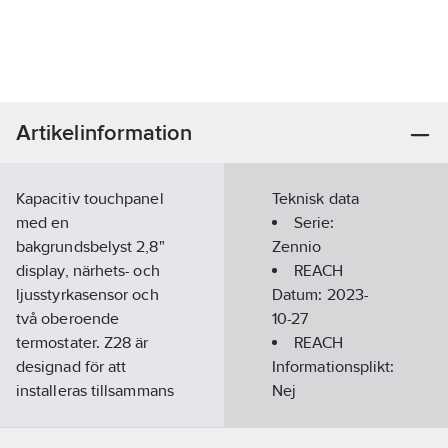
Artikelinformation
Kapacitiv touchpanel
Teknisk data
med en
Serie:
bakgrundsbelyst 2,8"
Zennio
display, närhets- och
REACH
ljusstyrkasensor och
Datum:
2023-
två oberoende
10-27
termostater. Z28 är
REACH
designad för att
Informationsplikt:
installeras tillsammans
Nej
endast med Zennio-
ramar på 70 x 70 mm