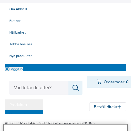
Om Ahlsell
Butiker
Hållbarhet
Jobba hos oss
Nya produkter
Logga in
Orderrader:
0
Produkter
Beställ direkt
Varumärken
Ahlsell
Produkter
El
Installationsmateriel 11-18
Kampanjer
17 Fastighetsautomation / IoT
KNX
Displayer