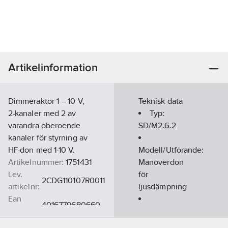
Artikelinformation
Dimmeraktor 1 – 10 V,
Teknisk data
2-kanaler med 2 av
Typ:
varandra oberoende
SD/M2.6.2
kanaler för styrning av
HF-don med 1-10 V.
Modell/Utförande:
Artikelnummer:
1751431
Manöverdon
Lev.
för
2CDG110107R0011
artikelnr:
ljusdämpning
Ean
4016779680660
artikelnr:
Spänningsområde:
Materialklass
QG150B
1-10
V