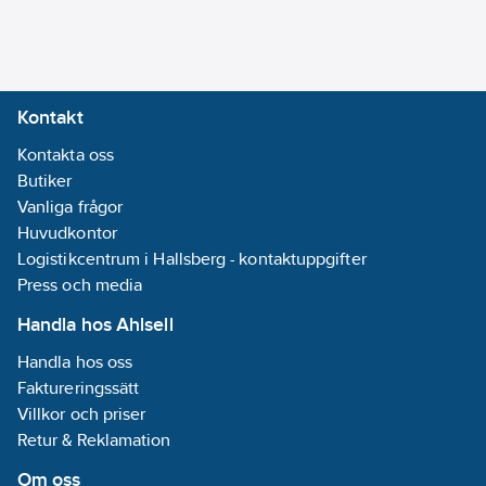
Bussystem
övriga:
Ingen
Bussanslutning
Kontakt
ingår:
Nej
Kontakta oss
Omformare
Butiker
ingång:
Nej
Vanliga frågor
Manuell
Huvudkontor
styrning/handaktivering:
Logistikcentrum i Hallsberg - kontaktuppgifter
Nej
Press och media
Med LED-
indikering:
Nej
Handla hos Ahlsell
Effekttillsats
Handla hos oss
användbar:
Nej
Faktureringssätt
Parallelldrift
Villkor och priser
möjlig:
Nej
Retur & Reklamation
Frekvensområde:
Om oss