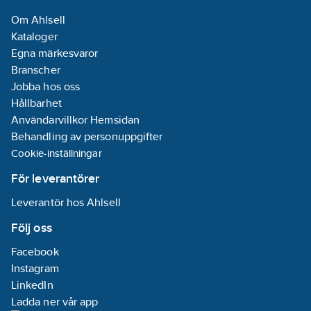
50-60
Hz
Om Ahlsell
Kataloger
Kapslingsklass
Egna märkesvaror
(IP):
IP20
Branscher
REACH
Jobba hos oss
Datum:
2021-
Hållbarhet
04-30
Användarvillkor Hemsidan
REACH
Behandling av personuppgifter
Informationsplikt:
Cookie-inställningar
Nej
För leverantörer
Leverantör hos Ahlsell
Följ oss
Facebook
Instagram
LinkedIn
Ladda ner vår app