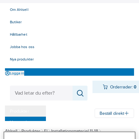
Om Ahlsell
Butiker
Hållbarhet
Jobba hos oss
Nya produkter
Logga in
Orderrader:
0
Produkter
Beställ direkt
Varumärken
Ahlsell
Produkter
El
Installationsmateriel 11-18
Kampanjer
17 Fastighetsautomation / IoT
KNX
Dimmeraktorer