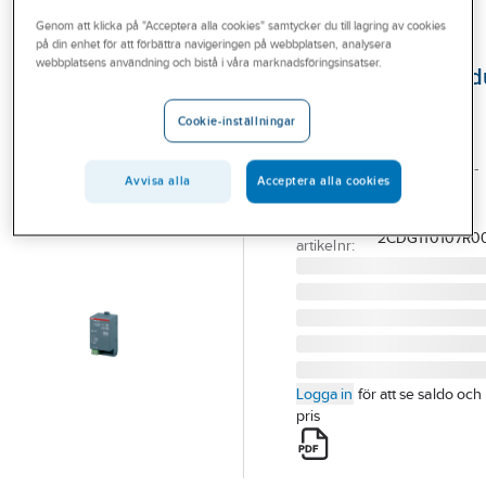
Outlet
Genom att klicka på "Acceptera alla cookies" samtycker du till lagring av cookies
på din enhet för att förbättra navigeringen på webbplatsen, analysera
ABB
Branscher
webbplatsens användning och bistå i våra marknadsföringsinsatser.
Dimmeraktormod
Tjänster
2-kanaler 1-10V
Cookie-inställningar
KNX, ABB
Vårt erbjudande
BRYT-/DIMMERAKTOR 1-
Bli kund
Avvisa alla
Acceptera alla cookies
10V 2CDG110107R0011
Aktuellt
Artikelnummer:
1751431
Lev.
2CDG110107R00
artikelnr:
Logga in
för att se saldo och
pris