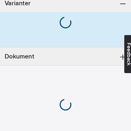
Varianter
Antal
utgångar:
2
Bussystem
EIB/KNX:
Ja
Monteringsmetod:
Feedba
DRA (DIN-rail
adapter)
Dokument
Bussystem
KNX-RF
(Radiofrekvens):
Nej
Bussystem
Radiofrekvens:
Nej
Bussystem
LON:
Nej
Bussystem
Powernet:
Nej