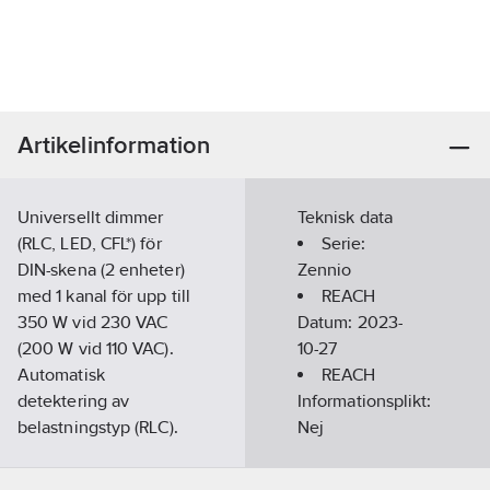
Artikelinformation
Universellt dimmer
Teknisk data
(RLC, LED, CFL*) för
Serie:
DIN-skena (2 enheter)
Zennio
med 1 kanal för upp till
REACH
350 W vid 230 VAC
Datum:
2023-
(200 W vid 110 VAC).
10-27
Automatisk
REACH
detektering av
Informationsplikt:
belastningstyp (RLC).
Nej
Konfigurerbara
dimkurvor för LED och