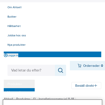
Om Ahlsell
Butiker
Hållbarhet
Jobba hos oss
Nya produkter
Logga in
Orderrader:
0
Produkter
Beställ direkt
Varumärken
Ahlsell
Produkter
El
Installationsmateriel 11-18
Kampanjer
17 Fastighetsautomation / IoT
KNX
Dimmeraktorer