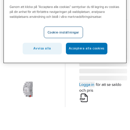
Outlet
Genom att klicka på "Acceptera alla cookies" samtycker du till lagring av cookies
på din enhet för att förbättra navigeringen på webbplatsen, analysera
ZENNIO
Branscher
webbplatsens användning och bistå i våra marknadsföringsinsatser.
Universaldimmer
Tjänster
UNIVERSALDIMMER
Cookie-inställningar
1X350W
Vårt erbjudande
Artikelnummer:
1740546
Lev. artikelnr:
ZDIDBDX1
Bli kund
Avvisa alla
Acceptera alla cookies
Aktuellt
Logga in
för att se saldo
och pris