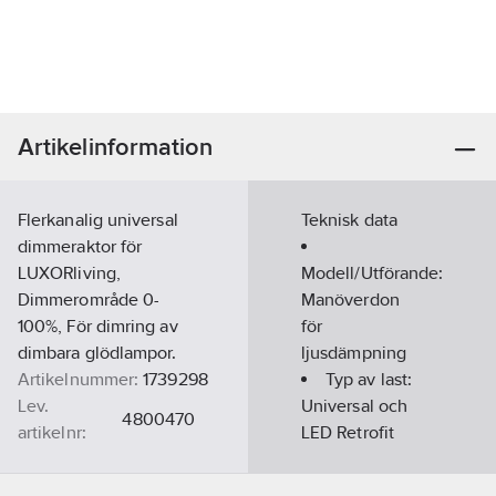
Artikelinformation
Flerkanalig universal
Teknisk data
dimmeraktor för
LUXORliving,
Modell/Utförande:
Dimmerområde 0-
Manöverdon
100%, För dimring av
för
dimbara glödlampor.
ljusdämpning
Artikelnummer:
1739298
Typ av last:
Lev.
Universal och
4800470
artikelnr:
LED Retrofit
Ean
4003468480045
artikelnr:
Spänningsområde: