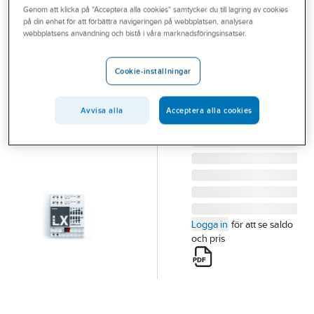
Genom att klicka på "Acceptera alla cookies" samtycker du till lagring av cookies
Outlet
på din enhet för att förbättra navigeringen på webbplatsen, analysera
THEBEN
webbplatsens användning och bistå i våra marknadsföringsinsatser.
Branscher
Dimmeraktor
Tjänster
Luxorliving
Cookie-inställningar
DIMMERAKTOR
Vårt erbjudande
LUXORLIVING D2
Avvisa alla
Acceptera alla cookies
Aktuellt
Artikelnummer:
1739298
Lev. artikelnr:
4800470
Logga in
för att se saldo
och pris