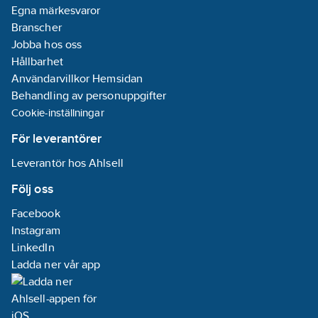
Manuell
Egna märkesvaror
styrning/handaktivering:
Branscher
Ja
Jobba hos oss
Med LED-
Hållbarhet
indikering:
Ja
Användarvillkor Hemsidan
Effekttillsats
Behandling av personuppgifter
användbar:
Nej
Cookie-inställningar
Parallelldrift
För leverantörer
möjlig:
Nej
Leverantör hos Ahlsell
Frekvensområde:
Följ oss
50-60
Hz
Facebook
Kapslingsklass
Instagram
(IP):
IP20
LinkedIn
REACH
Ladda ner vår app
Datum:
2022-
02-04
REACH