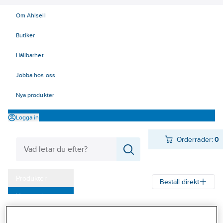
Om Ahlsell
Butiker
Hållbarhet
Jobba hos oss
Nya produkter
Logga in
Orderrader:
0
Produkter
Beställ direkt
Varumärken
Ahlsell
Produkter
El
Installationsmateriel 11-18
Kampanjer
17 Fastighetsautomation / IoT
KNX
Dimmeraktorer