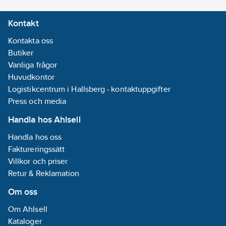
Bussystem
Kontakt
Radiofrekvens:
Nej
Kontakta oss
Bussystem
Butiker
LON:
Nej
Vanliga frågor
Bussystem
Huvudkontor
Powernet:
Nej
Logistikcentrum i Hallsberg - kontaktuppgifter
Bussystem
Press och media
övriga:
Övrigt
Handla hos Ahlsell
Dubbelriktad
Handla hos oss
radiofrekvens:
Faktureringssätt
Nej
Villkor och priser
Retur & Reklamation
Bussanslutning
Om oss
ingår:
Ja
Avtagbar
Om Ahlsell
bussmodul:
Nej
Kataloger