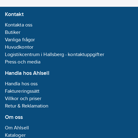
Nej
Kontakt
Bussystem
Radiofrekvens:
Kontakta oss
Nej
Butiker
Bussystem
Vanliga frågor
LON:
Nej
Huvudkontor
Bussystem
Logistikcentrum i Hallsberg - kontaktuppgifter
Powernet:
Nej
Press och media
Bussystem
Handla hos Ahlsell
övriga:
Ingen
Handla hos oss
Dubbelriktad
Faktureringssätt
radiofrekvens:
Villkor och priser
Nej
Retur & Reklamation
Om oss
Bussanslutning
ingår:
Ja
Om Ahlsell
Avtagbar
Kataloger