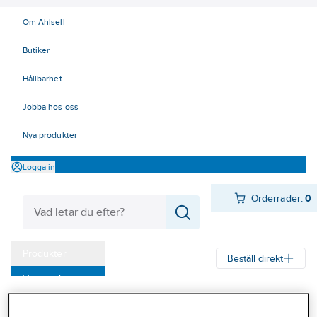
Om Ahlsell
Butiker
Hållbarhet
Jobba hos oss
Nya produkter
Logga in
Orderrader:
0
Produkter
Beställ direkt
Varumärken
Ahlsell
Produkter
El
Installationsmateriel 11-18
Kampanjer
17 Fastighetsautomation / IoT
KNX
Dimmeraktorer