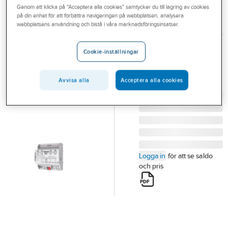
Genom att klicka på "Acceptera alla cookies" samtycker du till lagring av cookies
Outlet
på din enhet för att förbättra navigeringen på webbplatsen, analysera
FUNCTION
webbplatsens användning och bistå i våra marknadsföringsinsatser.
Branscher
Universaldimmer
Tjänster
KNX 2x310W
Cookie-inställningar
UNIVERSALDIMMER
Vårt erbjudande
KNX 2X310W
Avvisa alla
Acceptera alla cookies
Bli kund
Artikelnummer:
1739101
Aktuellt
Logga in
för att se saldo
och pris