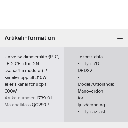
Artikelinformation
Universaldimmeraktor(RLC,
Teknisk data
LED, CFL) för DIN-
Typ:
ZDI-
skena(4,5 moduler) 2
DBDX2
kanaler upp till 310W
eller 1 kanal för upp till
Modell/Utförande:
600W
Manöverdon
Artikelnummer:
1739101
för
Materialklass
QG280B
ljusdämpning
Typ av last:
Universal och
LED Retrofit