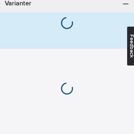
Varianter
Serie:
Zennio
Antal
utgångar:
2
Uteffekt
Feedba
från/till:
310-
600
W
Bredd i antal
modulmellanrum:
4.5
Bussystem
EIB/KNX:
Ja
Monteringsmetod:
DRA (DIN-rail
adapter)
Bussystem
KNX-RF
(Radiofrekvens):