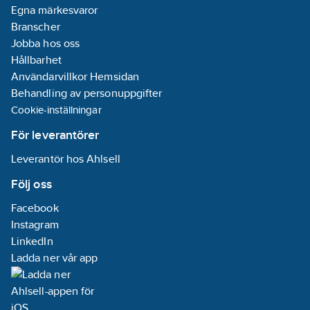
bussmodul:
Nej
Egna märkesvaror
Omformare
Branscher
ingång:
Nej
Jobba hos oss
Manuell
Hållbarhet
styrning/handaktivering:
Användarvillkor Hemsidan
Ja
Behandling av personuppgifter
Med LED-
Cookie-inställningar
indikering:
Ja
För leverantörer
Max.
styrström:
11
mA
Leverantör hos Ahlsell
Parallelldrift
Följ oss
möjlig:
Ja
Facebook
Frekvensområde:
Instagram
50-60
Hz
LinkedIn
Ladda ner vår app
Kapslingsklass
(IP):
IP20
Minsta djup