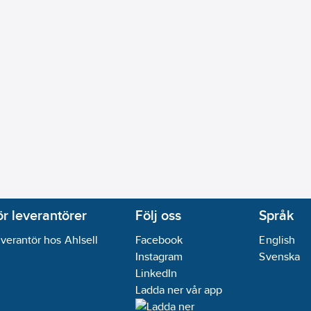
ör leverantörer
Följ oss
Språk
verantör hos Ahlsell
Facebook
English
Instagram
Svenska
LinkedIn
Ladda ner vår app