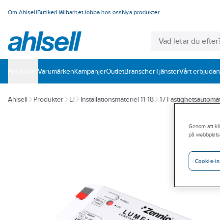
Om Ahlsell
Butiker
Hållbarhet
Jobba hos oss
Nya produkter
Produkter
Varumärken
Kampanjer
Outlet
Branscher
Tjänster
Vårt erbjuda
Ahlsell
Produkter
El
Installationsmateriel 11-18
17 Fastighetsautomat
Genom att kli
på webbplats
Cookie-in