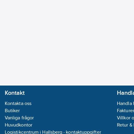
Kontakt
Handla
Kontakta oss
Handla 
Butiker
Fakturer
Vanliga frågor
Villkor 
Huvudkontor
Retur &
Logistikcentrum i Hallsberg - kontaktuppgifter