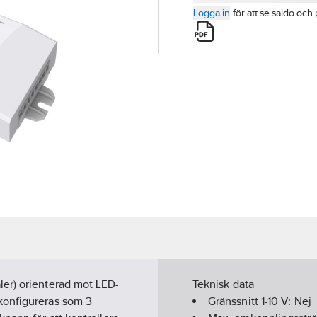
Logga in
för att se saldo och 
er) orienterad mot LED-
Teknisk data
konfigureras som 3
Gränssnitt 1-10 V:
Nej