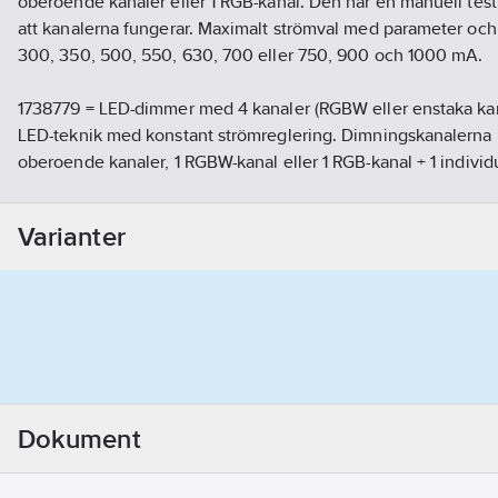
oberoende kanaler eller 1 RGB-kanal. Den har en manuell testk
att kanalerna fungerar. Maximalt strömval med parameter och 
300, 350, 500, 550, 630, 700 eller 750, 900 och 1000 mA.
1738779 = LED-dimmer med 4 kanaler (RGBW eller enstaka kan
LED-teknik med konstant strömreglering. Dimningskanalerna 
oberoende kanaler, 1 RGBW-kanal eller 1 RGB-kanal + 1 individ
manuell testknapp för att kontrollera att kanalerna fungerar.
parameter och manuell väljare: 220, 300, 350, 500, 550, 630
Varianter
1000 mA.
Artikelnummer:
1738779
Materialklass
QG280B
Dokument