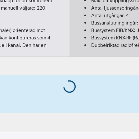
napp för att kontrollera
Max. omkopplingsström
manuell väljare: 220,
Antal ljussensoringån
Antal utgångar:
4
Bussanslutning ingår
aler) orienterad mot
Bussystem EIB/KNX:
kan konfigureras som 4
Bussystem KNX-RF (Ra
uell kanal. Den har en
Dubbelriktad radiofr
 Maximalt strömval med
Bussystem övriga:
In
, 700 eller 750, 900 och
Bussystem LON:
Nej
Bussystem Powernet
Bussystem Radiofrek
Manuell styrning/han
Med LED-indikering:
Omformare ingång:
N
Kapslingsklass (IP):
IP
REACH Datum:
2023-
Serie:
Zennio
REACH Informationspl