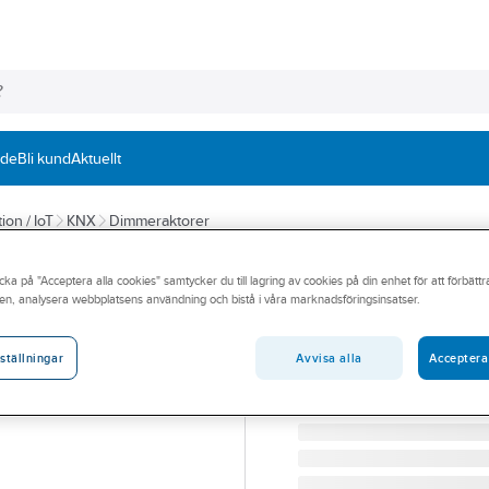
nde
Bli kund
Aktuellt
ion / IoT
KNX
Dimmeraktorer
FUNCTION
cka på "Acceptera alla cookies" samtycker du till lagring av cookies på din enhet för att förbätt
LED RGB-kontrol
en, analysera webbplatsens användning och bistå i våra marknadsföringsinsatser.
LED RGBW-KONTROLLE
Artikelnummer:
1738779
Avvisa alla
Acceptera
ställningar