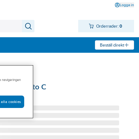
Logga in
Orderrader:
0
Beställ direkt
ra navigeringen
ler Lumento C
R LUMENTO C4
 alla cookies