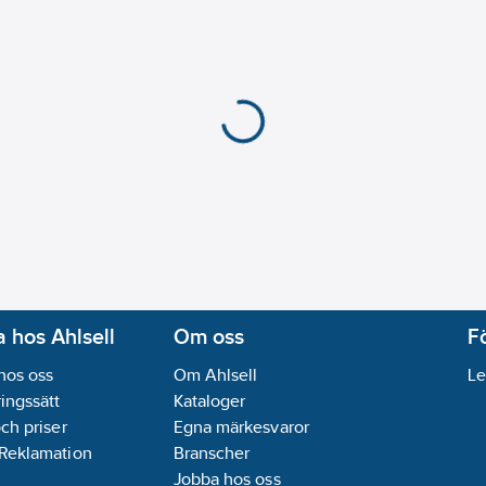
 hos Ahlsell
Om oss
F
hos oss
Om Ahlsell
Le
ingssätt
Kataloger
och priser
Egna märkesvaror
 Reklamation
Branscher
Jobba hos oss