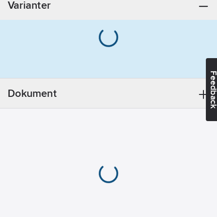
Varianter
Bussystem
KNX-RF
(Radiofrekvens):
Nej
Bussystem
LON:
Nej
Feedba
Bussystem
Powernet:
Nej
Dokument
Bussystem
Radiofrekvens:
Nej
Monteringsmetod:
Infällt montage
Typ av
fastsättning:
Montering med
skruv
REACH