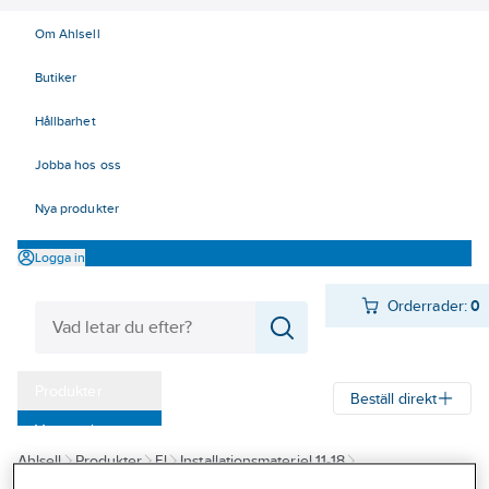
Om Ahlsell
Butiker
Hållbarhet
Jobba hos oss
Nya produkter
Logga in
Orderrader:
0
Produkter
Beställ direkt
Varumärken
Ahlsell
Produkter
El
Installationsmateriel 11-18
Kampanjer
17 Fastighetsautomation / IoT
KNX
Busskopplare