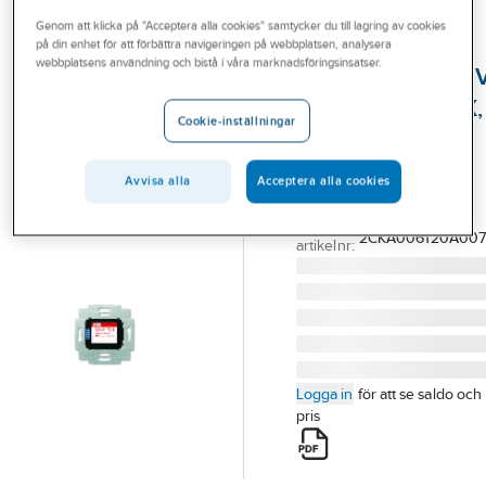
Outlet
Genom att klicka på "Acceptera alla cookies" samtycker du till lagring av cookies
på din enhet för att förbättra navigeringen på webbplatsen, analysera
ABB
Branscher
webbplatsens användning och bistå i våra marknadsföringsinsatser.
Busskopplare 24V
Tjänster
Busch-priOn KNX,
Cookie-inställningar
ABB
Vårt erbjudande
BUSSKOPPLARE 24V
Aktuellt
Avvisa alla
Acceptera alla cookies
6120-0-0072
Artikelnummer:
1750113
Lev.
2CKA006120A007
artikelnr:
Logga in
för att se saldo och
pris