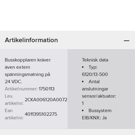
Artikelinformation
Busskopplaren kräver
Teknisk data
även extern
Typ:
spänningsmatning på
6120/13-500
24 VDC.
Antal
Artikelnummer:
1750113
anslutningar
Lev.
sensor/aktuator:
2CKA006120A0072
artikelnr:
1
Ean
Bussystem
4011395102275
artikelnr:
EIB/KNX:
Ja
Materialklass
QG150B
Bussystem
övriga:
Ingen